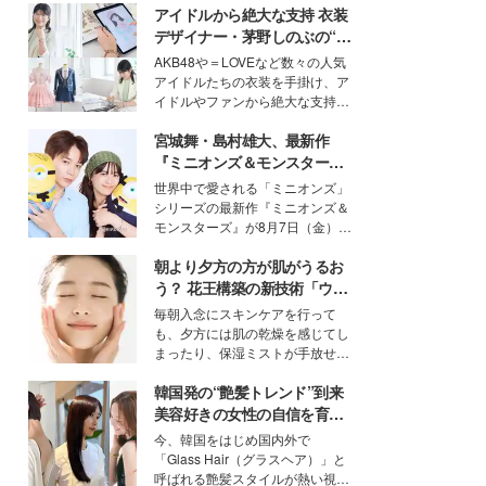
アイドルから絶大な支持 衣装
デザイナー・茅野しのぶの“可
愛い”を作る美学＜「シチズン
AKB48や＝LOVEなど数々の人気
クロスシー」インタビュー＞
アイドルたちの衣装を手掛け、ア
イドルやファンから絶大な支持を
得る、株式会社オサレカンパニー
宮城舞・島村雄大、最新作
取締役兼クリエイティブディレク
ター・茅野しのぶ。一人ひとりの
『ミニオンズ＆モンスター
個性に寄り添い、魅力を引き出す
ズ』の魅力熱弁 ハチャメチャ
世界中で愛される「ミニオンズ」
衣装作りは、多くの女性たちに勇
だけじゃない“友情と絆”に感
シリーズの最新作『ミニオンズ＆
気と自信を与え続けている。
動
モンスターズ』が8月7日（金）に
公開。モデルプレスでは、“大のミ
朝より夕方の方が肌がうるお
ニオン好き”という共通点を持つモ
デルの宮城舞と島村雄大の特別対
う？ 花王構築の新技術「ウォ
談をお届け！それぞれの視点か
ーターキャプチャリングスキ
毎朝入念にスキンケアを行って
ら、今作ならではの魅力や予想外
ン（捕水肌）」がスキンケア
も、夕方には肌の乾燥を感じてし
の感動をもたらす奥深いストーリ
の常識を変える予感
まったり、保湿ミストが手放せな
ーについて熱く語り合ってもらっ
いという読者も多いのでは？そん
た。
韓国発の“艶髪トレンド”到来
な美容の常識を大きく変える可能
性を秘めた、革新的な「Water
美容好きの女性の自信を育む
Capturing Skin（ウォーターキャ
「ヘアケア事情」って？
今、韓国をはじめ国内外で
プチャリングスキン：捕水肌）」
「Glass Hair（グラスヘア）」と
技術を、花王が構築した。
呼ばれる艶髪スタイルが熱い視線