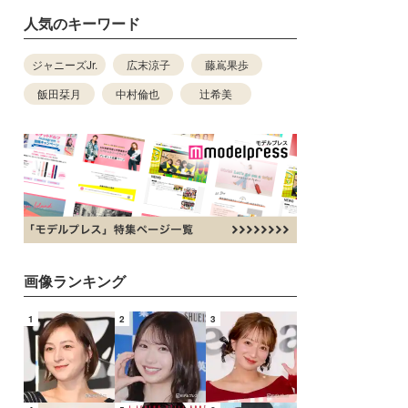
人気のキーワード
ジャニーズJr.
広末涼子
藤嶌果歩
飯田栞月
中村倫也
辻希美
画像ランキング
1
2
3