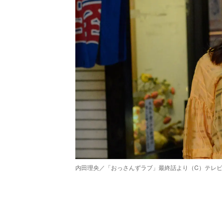
内田理央／「おっさんずラブ」最終話より（C）テレ
/
Unmute