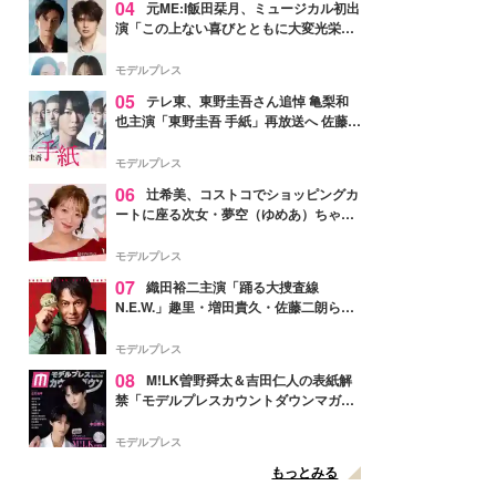
04
元ME:I飯田栞月、ミュージカル初出
演「この上ない喜びとともに大変光栄」
4年ぶり上演「ファントム」城田優らキ
ャスト発表
モデルプレス
05
テレ東、東野圭吾さん追悼 亀梨和
也主演「東野圭吾 手紙」再放送へ 佐藤隆
太・本田翼・中村倫也ら出演
モデルプレス
06
辻希美、コストコでショッピングカ
ートに座る次女・夢空（ゆめあ）ちゃん
の姿公開「乗りこなしてる感じが可愛す
ぎ」「成長を感じる」の声
モデルプレス
07
織田裕二主演「踊る大捜査線
N.E.W.」趣里・増田貴久・佐藤二朗ら新
メンバー紹介映像解禁 各キャラクター象
徴する“謎のキーワード”も
モデルプレス
08
M!LK曽野舜太＆吉田仁人の表紙解
禁「モデルプレスカウントダウンマガジ
ン」巻頭に登場
モデルプレス
もっとみる