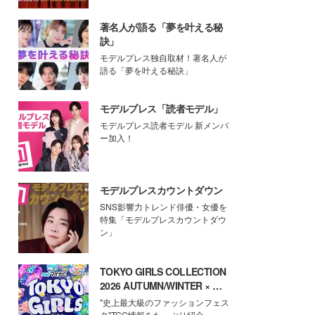
著名人が語る「夢を叶える秘
訣」
モデルプレス独自取材！著名人が
語る「夢を叶える秘訣」
モデルプレス「読者モデル」
モデルプレス読者モデル 新メンバ
ー加入！
モデルプレスカウントダウン
SNS影響力トレンド俳優・女優を
特集「モデルプレスカウントダウ
ン」
TOKYO GIRLS COLLECTION
2026 AUTUMN/WINTER × モ
デルプレス
"史上最大級のファッションフェス
タ"TGC情報をたっぷり紹介