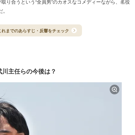
が取り合うという“全員男”のカオスなコメディーながら、名役
だ。
これまでのあらすじ・反響をチェック
武川主任らの今後は？