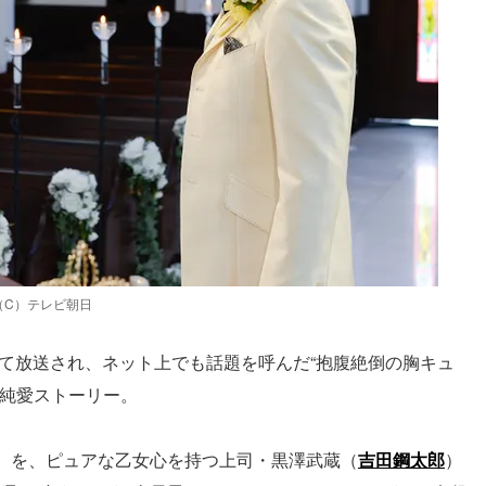
（C）テレビ朝日
して放送され、ネット上でも話題を呼んだ“抱腹絶倒の胸キュ
の純愛ストーリー。
）を、ピュアな乙女心を持つ上司・黒澤武蔵（
吉田鋼太郎
）