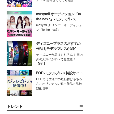
moxymillオーディション「to
the nex7」×モデルプレス
moxymill新メンバーオーディショ
ン「to the nex7」
ディズニープラスのおすすめ
作品をモデルプレスが紹介！
ディズニー作品はもちろん！ 国内
外の人気作がすべて見放題！
【PR】
FOD×モデルプレス特設サイト
FODでは放送中の最新作はもちろ
ん、オリジナルの独占作品も見放
題配信中！
トレンド
PR