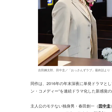
吉田鋼太郎、田中圭／「おっさんずラブ」最終話より
同作は、2016年の年末深夜に単発ドラマと
ン・コメディー”を連続ドラマ化した新感覚
主人公のモテない独身男・春田創一（
田中圭