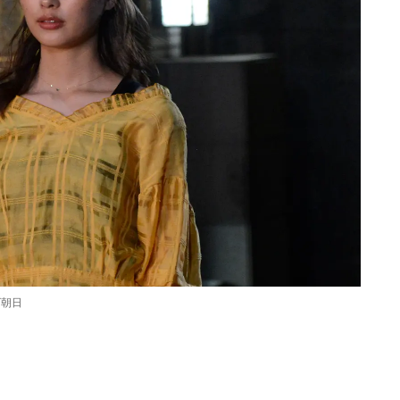
ビ朝日
Loaded
:
87.03%