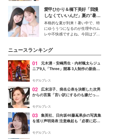
を集めています。メイクやファッ
愛甲ひかり＆橋下美好「我慢
ションの完成度を高めるベースと
して、“髪そのものの美しさ”に改
しなくていいんだ」夏の“暑さ
めて注目する人が増えている様
対策”の新しい選択肢とは？
本格的な夏が到来！暑い中で、特
子。今回は、そんな憧れの艶やか
にゆううつになるのが生理中のム
な髪を日常で叶える、美容好きの
レや不快感ですよね。今回はプラ
女性たちのヘアケア事情を紹介し
イベートでも仲良しで旅行好きな
ます。
モデル・愛甲ひかりさんと橋下美
ニュースランキング
好さんを迎えて本音で女子会トー
ク。猛暑のお出かけを快適に過ご
すヒントや、2人が感動した夏の
01
元木湧・安嶋秀生・内村颯太らジュ
生理の新常識にも迫りました。
ニア9人「Three」開幕 3人制作の新曲＆
手描きセットに込めた想い「もっと前に
進んで夢を掴みたい」【ゲネプロレポ】
モデルプレス
02
広末涼子、病名公表を決断した次男
からの言葉「言い訳にするのも嫌だっ
た」「言うべきか迷った」
モデルプレス
03
集英社、日向坂46藤嶌果歩の写真集
を巡り声明発表 注意喚起も「必要に応じ
て法的措置を含む対応を検討」
モデルプレス