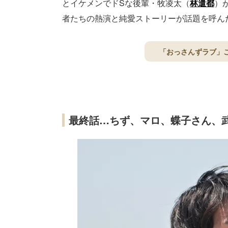
とイケメンでドSな後輩・牧凌太（
林遣都
）
者たちの熱演と純愛ストーリーが話題を呼ん
「おっさんずラブ」
最終話…ちず、マロ、蝶子さん、