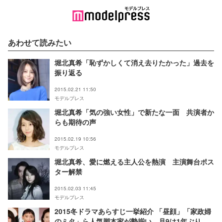
あわせて読みたい
堀北真希「恥ずかしくて消え去りたかった」過去を
振り返る
2015.02.21 11:50
モデルプレス
堀北真希「気の強い女性」で新たな一面 共演者か
らも期待の声
2015.02.19 10:56
モデルプレス
堀北真希、愛に燃える主人公を熱演 主演舞台ポス
ター解禁
2015.02.03 11:45
モデルプレス
2015冬ドラマあらすじ一挙紹介 「昼顔」「家政婦
のミタ」ら人気脚本家が勢揃い、月9は1年ぶり恋