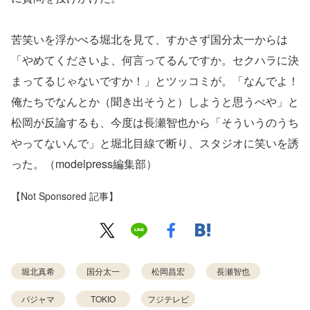
苦笑いを浮かべる堀北を見て、すかさず国分太一からは
「やめてくださいよ、何言ってるんですか。セクハラに決
まってるじゃないですか！」とツッコミが。「なんでよ！
俺たちでなんとか（聞き出そうと）しようと思うべや」と
松岡が反論するも、今度は長瀬智也から「そういうのうち
やってないんで」と堀北目線で断り、スタジオに笑いを誘
った。（modelpress編集部）
【Not Sponsored 記事】
堀北真希
国分太一
松岡昌宏
長瀬智也
パジャマ
TOKIO
フジテレビ