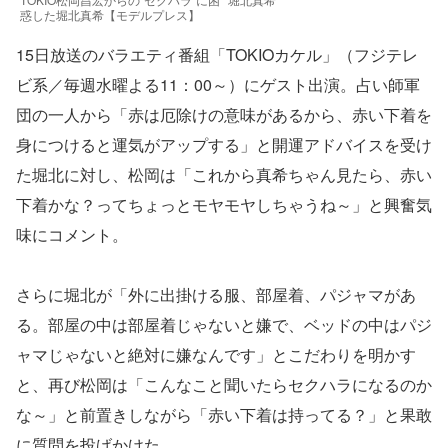
惑した堀北真希【モデルプレス】
15日放送のバラエティ番組「TOKIOカケル」（フジテレ
ビ系／毎週水曜よる11：00～）にゲスト出演。占い師軍
団の一人から「赤は厄除けの意味があるから、赤い下着を
身につけると運気がアップする」と開運アドバイスを受け
た堀北に対し、松岡は「これから真希ちゃん見たら、赤い
下着かな？ってちょっとモヤモヤしちゃうね～」と興奮気
味にコメント。
さらに堀北が「外に出掛ける服、部屋着、パジャマがあ
る。部屋の中は部屋着じゃないと嫌で、ベッドの中はパジ
ャマじゃないと絶対に嫌なんです」とこだわりを明かす
と、再び松岡は「こんなこと聞いたらセクハラになるのか
な～」と前置きしながら「赤い下着は持ってる？」と果敢
に質問を投げかけた。