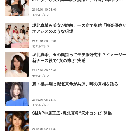
愛モノ
2015.01.10 08:00
モデルプレス
堀北真希ら美女が純白ナース姿で集結「柳楽優弥が
オアシスのような現場」
2015.01.09 06:00
モデルプレス
堀北真希、玉の輿狙ってモテ服研究中？イメージ一
新ナース役で“女の怖さ”実感
2015.01.09 06:00
モデルプレス
嵐・櫻井翔と堀北真希が共演、噂の真相を語る
2015.01.08 22:37
モデルプレス
SMAP中居正広×堀北真希“天才コンビ”降臨
2015.01.02 11:37