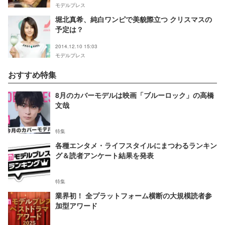
モデルプレス
堀北真希、純白ワンピで美貌際立つ クリスマスの
予定は？
2014.12.10 15:03
モデルプレス
おすすめ特集
8月のカバーモデルは映画「ブルーロック」の高橋
文哉
特集
各種エンタメ・ライフスタイルにまつわるランキン
グ＆読者アンケート結果を発表
特集
業界初！ 全プラットフォーム横断の大規模読者参
加型アワード