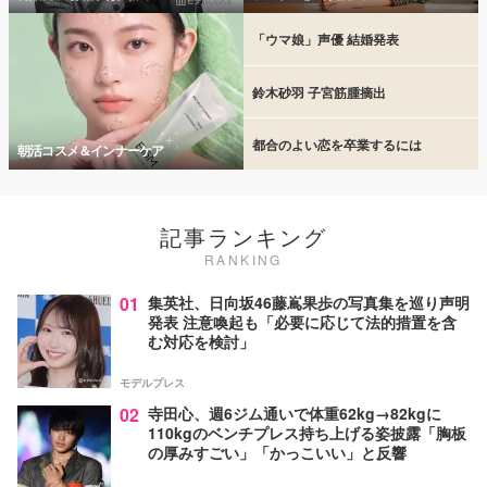
「ウマ娘」声優 結婚発表
鈴木砂羽 子宮筋腫摘出
都合のよい恋を卒業するには
朝活コスメ＆インナーケア
記事ランキング
RANKING
01
集英社、日向坂46藤嶌果歩の写真集を巡り声明
発表 注意喚起も「必要に応じて法的措置を含
む対応を検討」
モデルプレス
02
寺田心、週6ジム通いで体重62kg→82kgに
110kgのベンチプレス持ち上げる姿披露「胸板
の厚みすごい」「かっこいい」と反響