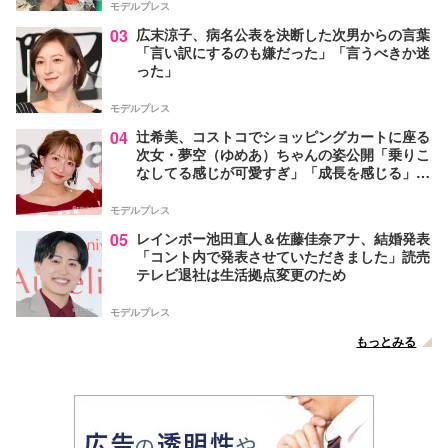
モデルプレス
03
広末涼子、病名公表を決断した次男からの言葉
「言い訳にするのも嫌だった」「言うべきか迷
った」
モデルプレス
04
辻希美、コストコでショッピングカートに座る
次女・夢空（ゆめあ）ちゃんの姿公開「乗りこ
なしてる感じが可愛すぎ」「成長を感じる」の
声
モデルプレス
05
レインボー池田直人＆佐藤佳奈アナ、結婚発表
「コント内で発表させていただきました」読売
テレビ退社は生活拠点変更のため
モデルプレス
もっとみる