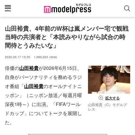
山田裕貴、4年前のW杯は嵐メンバー宅で観戦 
当時の共演者と「本読みやりながら試合の時
間待とうみたいな」
2026.06.17 15:35
1,888,820
views
俳優の
山田裕貴
が2026年6月15日、
自身がパーソナリティを務めるラジ
オ番組「
山田裕貴
のオールナイトニ
ッポン」（ニッポン放送／毎週月曜
拡大する
深夜1時～）に出演。「FIFAワール
山田裕貴（C）モデルプ
レス
ドカップ」についてトークを展開し
た。