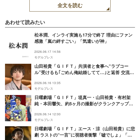
全文を読む
あわせて読みたい
松本潤、インライ実施も17分で終了 理由にファン
感激「嵐の絆すごい」「気遣いが神」
2026.06.17 14:56
モデルプレス
山田裕貴「ＧＩＦＴ」共演者と食事へ“ラブコー
ル”受けるも｢ごめん俺結婚してて…｣と返答 交流秘
話が話題
2026.06.16 13:35
モデルプレス
日曜劇場「ＧＩＦＴ」堤真一・山田裕貴・有村架
純・本田響矢、約5ヶ月の撮影がクランクアップ
「エース役の裕貴くんのリードがあったからこそ、
2026.06.14 12:00
無事に乗り越えることができたのだと思っていま
モデルプレス
す」
日曜劇場「ＧＩＦＴ」エース・涼（山田裕貴）に悲
劇 ラストの“一言”に視聴者衝撃「嘘でしょ」「涙