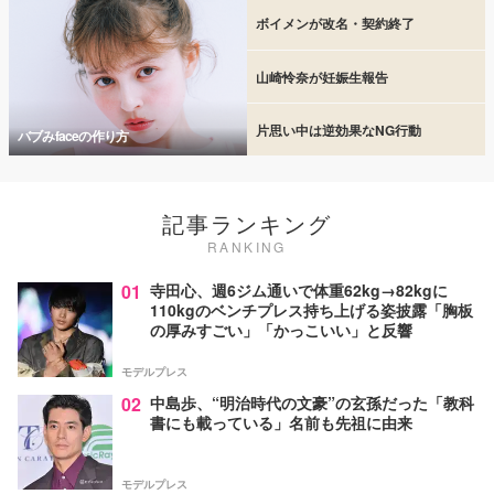
ボイメンが改名・契約終了
山崎怜奈が妊娠生報告
片思い中は逆効果なNG行動
バブみfaceの作り方
記事ランキング
RANKING
01
寺田心、週6ジム通いで体重62kg→82kgに
110kgのベンチプレス持ち上げる姿披露「胸板
の厚みすごい」「かっこいい」と反響
モデルプレス
02
中島歩、“明治時代の文豪”の玄孫だった「教科
書にも載っている」名前も先祖に由来
モデルプレス