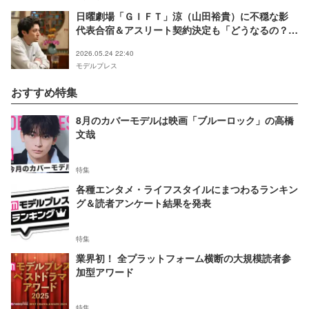
日曜劇場「ＧＩＦＴ」涼（山田裕貴）に不穏な影
代表合宿＆アスリート契約決定も「どうなるの？」
「不安すぎる」の声【ネタバレあり】
2026.05.24 22:40
モデルプレス
おすすめ特集
8月のカバーモデルは映画「ブルーロック」の高橋
文哉
特集
各種エンタメ・ライフスタイルにまつわるランキン
グ＆読者アンケート結果を発表
特集
業界初！ 全プラットフォーム横断の大規模読者参
加型アワード
特集