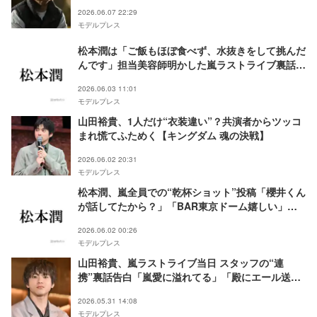
が止まらない」【ネタバレあり】
2026.06.07 22:29
モデルプレス
松本潤は「ご飯もほぼ食べず、水抜きをして挑んだ
んです」担当美容師明かした嵐ラストライブ裏話に
ファン感動
2026.06.03 11:01
モデルプレス
山田裕貴、1人だけ“衣装違い”？共演者からツッコ
まれ慌てふためく【キングダム 魂の決戦】
2026.06.02 20:31
モデルプレス
松本潤、嵐全員での“乾杯ショット”投稿「櫻井くん
が話してたから？」「BAR東京ドーム嬉しい」感
動広がる
2026.06.02 00:26
モデルプレス
山田裕貴、嵐ラストライブ当日 スタッフの“連
携”裏話告白「嵐愛に溢れてる」「殿にエール送っ
てて感動」と反響相次ぐ
2026.05.31 14:08
モデルプレス