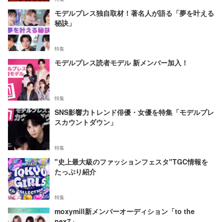
モデルプレス独自取材！著名人が語る「夢を叶える
秘訣」
特集
モデルプレス読者モデル 新メンバー加入！
特集
SNS影響力トレンド俳優・女優を特集「モデルプレ
スカウントダウン」
特集
"史上最大級のファッションフェスタ"TGC情報を
たっぷり紹介
特集
moxymill新メンバーオーディション「to the
nex7」