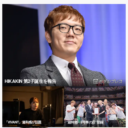
HIKAKIN 第2子誕生を報告
「VIVANT」違和感が話題
“超特急・8号車の日”登録