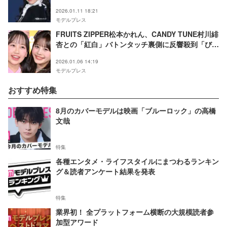
すごい」「新鮮」とファン悶絶【カワコレTGC】
2026.01.11 18:21
モデルプレス
FRUITS ZIPPER松本かれん、CANDY TUNE村川緋
杏との「紅白」バトンタッチ裏側に反響殺到「びび
ちゃん教えてあげて」「面白すぎる」
2026.01.06 14:19
モデルプレス
おすすめ特集
8月のカバーモデルは映画「ブルーロック」の高橋
文哉
特集
各種エンタメ・ライフスタイルにまつわるランキン
グ＆読者アンケート結果を発表
特集
業界初！ 全プラットフォーム横断の大規模読者参
加型アワード