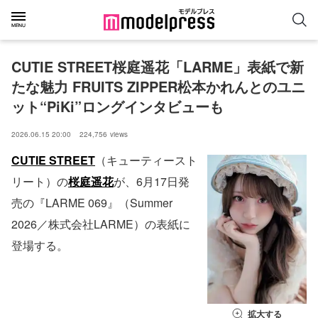
CUTIE STREET桜庭遥花「LARME」表紙で新
たな魅力 FRUITS ZIPPER松本かれんとのユニ
ット“PiKi”ロングインタビューも
2026.06.15 20:00
224,756
views
CUTIE STREET
（キューティースト
リート）の
桜庭遥花
が、6月17日発
売の『LARME 069』（Summer
2026／株式会社LARME）の表紙に
登場する。
拡大する