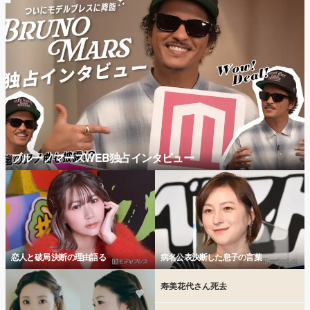
ブルーノマーズWEB独占インタビュー
恋人と破局 決断の理由語る
病名公表決断した息子の言葉
寿美花代さん死去