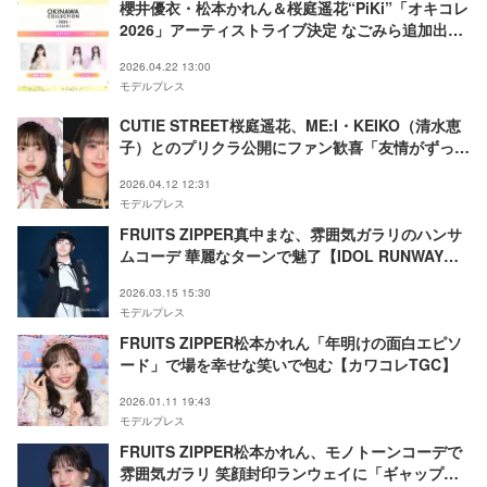
櫻井優衣・松本かれん＆桜庭遥花“PiKi”「オキコレ
2026」アーティストライブ決定 なごみら追加出演
者発表
2026.04.22 13:00
モデルプレス
CUTIE STREET桜庭遥花、ME:I・KEIKO（清水恵
子）とのプリクラ公開にファン歓喜「友情がずっと
続いてて嬉しい」「最高の2ショット」
2026.04.12 12:31
モデルプレス
FRUITS ZIPPER真中まな、雰囲気ガラリのハンサ
ムコーデ 華麗なターンで魅了【IDOL RUNWAY
COLLECTION 2026】
2026.03.15 15:30
モデルプレス
FRUITS ZIPPER松本かれん「年明けの面白エピソ
ード」で場を幸せな笑いで包む【カワコレTGC】
2026.01.11 19:43
モデルプレス
FRUITS ZIPPER松本かれん、モノトーンコーデで
雰囲気ガラリ 笑顔封印ランウェイに「ギャップが