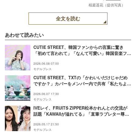
桜庭遥花（提供写真）
全文を読む
あわせて読みたい
CUTIE STREET、韓国ファンからの言葉に驚き
「初めて言われて」「なんて可愛い」韓国音楽フェ
ス初出演でトップバッター【「Weverse Con
2026.06.08 07:00
Festival」囲み取材】
モデルプレス
CUTIE STREET、TXTの「かわいいだけじゃだめ
ですか？」カバーをメンバー内で共有「私たちより
遥かにキレキレ」と絶賛【「Weverse Con
2026.06.07 17:30
Festival」囲み取材】
モデルプレス
IVEレイ、FRUITS ZIPPER松本かれんとの交流が
話題「KAWAIIが溢れてる」「直筆ラブレター尊
い」とファン歓喜
2026.05.17 21:50
モデルプレス