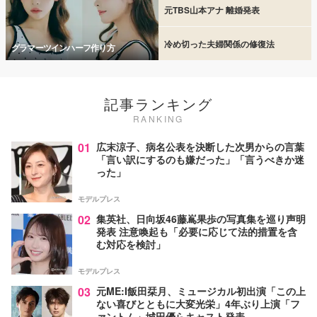
元TBS山本アナ 離婚発表
冷め切った夫婦関係の修復法
グラマーツインハーフ作り方
記事ランキング
RANKING
01
広末涼子、病名公表を決断した次男からの言葉
「言い訳にするのも嫌だった」「言うべきか迷
った」
モデルプレス
02
集英社、日向坂46藤嶌果歩の写真集を巡り声明
発表 注意喚起も「必要に応じて法的措置を含
む対応を検討」
モデルプレス
03
元ME:I飯田栞月、ミュージカル初出演「この上
ない喜びとともに大変光栄」4年ぶり上演「フ
ァントム」城田優らキャスト発表