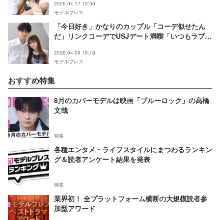
2026.04.17 13:50
モデルプレス
「今日好き」かなりのカップル「コーデ似せたん
だ」リンクコーデでUSJデート満喫「いつもラブラ
ブで憧れる」「可愛すぎるカップル」と反響
2026.04.09 18:18
モデルプレス
おすすめ特集
8月のカバーモデルは映画「ブルーロック」の高橋
文哉
特集
各種エンタメ・ライフスタイルにまつわるランキン
グ＆読者アンケート結果を発表
特集
業界初！ 全プラットフォーム横断の大規模読者参
加型アワード