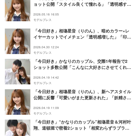
ョット公開「スタイル良くて憧れる」「透明感すご
い」と反響
2026.05.16 16:05
モデルプレス
「今日好き」相塲星音（りのん）、暗めカラー×レ
イヤーカットでイメチェン「透明感増した」「印象
変わる」
2026.04.30 12:24
モデルプレス
「今日好き」かなりのカップル、交際1年報告で2
ショット多数公開「こんなに大好きにさせてくれて
ありがとう」
2026.04.19 14:42
モデルプレス
「今日好き」相塲星音（りのん）、新ヘアスタイル
公開に反響「可愛いがまた更新された」「妖精さん
みたい」
2026.04.19 11:09
モデルプレス
「今日好き」“かなりのカップル”相塲星音＆河村叶
翔、道頓堀で密着2ショット「相変わらずラブラ
ブ」「ベストカップル」と反響