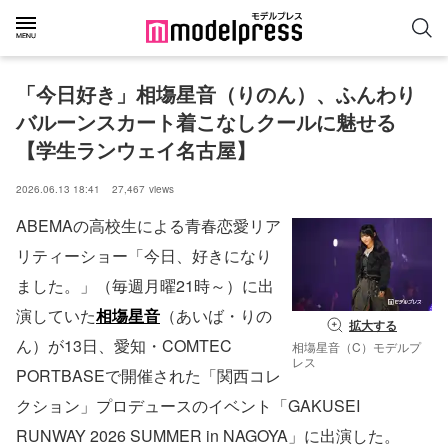
「今日好き」相塲星音（りのん）、ふんわり
バルーンスカート着こなしクールに魅せる
【学生ランウェイ名古屋】
2026.06.13 18:41
27,467
views
ABEMAの高校生による青春恋愛リア
リティーショー「今日、好きになり
ました。」（毎週月曜21時～）に出
演していた
相塲星音
（あいば・りの
拡大する
ん）が13日、愛知・COMTEC
相塲星⾳（C）モデルプ
レス
PORTBASEで開催された「関西コレ
クション」プロデュースのイベント「GAKUSEI
RUNWAY 2026 SUMMER in NAGOYA」に出演した。