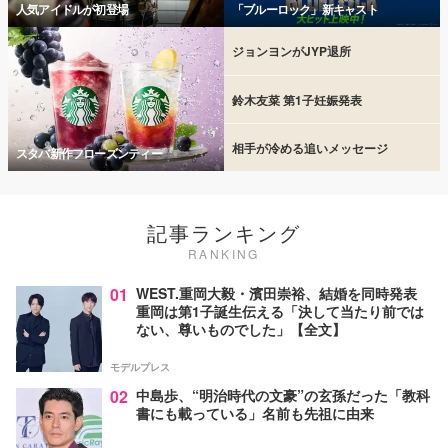
人気アイドルが初登場
「ブルーロック」新キャスト
ジョンヨンがJYP退所
鈴木友菜 第1子妊娠発表
相手が冷める追いメッセージ
スタバ新作フローズンティー
記事ランキング
RANKING
01
WEST.重岡大毅・濱田崇裕、結婚を同時発表
重岡は第1子誕生伝える「決して当たり前では
ない、尊いものでした」【全文】
モデルプレス
02
中島歩、“明治時代の文豪”の玄孫だった「教科
書にも載っている」名前も先祖に由来