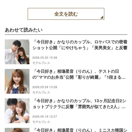
全文を読む
あわせて読みたい
「今日好き」かなりのカップル、ロケバスでの密着
ショット公開「にやけちゃう」「美男美女」と反響
2026.05.30 15:38
モデルプレス
「今日好き」相塲星音（りのん）、テストの日
の“ママのお弁当”公開「彩りが綺麗」「1段まるま
るフルーツですごい」
2026.05.29 13:28
モデルプレス
「今日好き」かなりのカップル、13ヶ月記念日2シ
ョットプリクラに反響「雰囲気が似てきた2人」
「美男美女」
2026.05.19 12:27
モデルプレス
「今日好き」相塲星音（りのん）、ミニスカ韓国シ