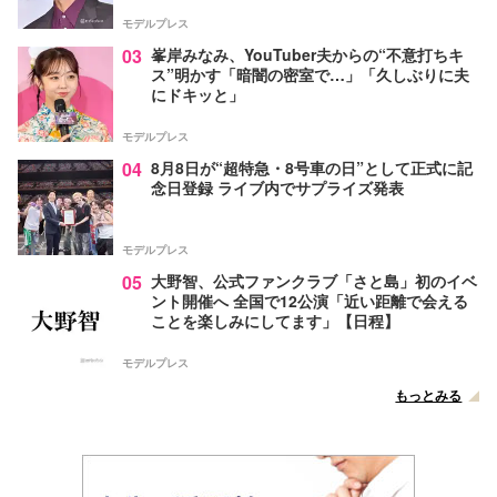
モデルプレス
03
峯岸みなみ、YouTuber夫からの“不意打ちキ
ス”明かす「暗闇の密室で…」「久しぶりに夫
にドキッと」
モデルプレス
04
8月8日が“超特急・8号車の日”として正式に記
念日登録 ライブ内でサプライズ発表
モデルプレス
05
大野智、公式ファンクラブ「さと島」初のイベ
ント開催へ 全国で12公演「近い距離で会える
ことを楽しみにしてます」【日程】
モデルプレス
もっとみる