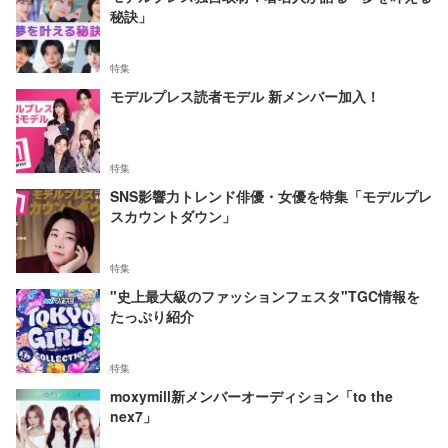
秘訣」
特集
モデルプレス読者モデル 新メンバー加入！
特集
SNS影響力トレンド俳優・女優を特集「モデルプレ
スカウントダウン」
特集
"史上最大級のファッションフェスタ"TGC情報を
たっぷり紹介
特集
moxymill新メンバーオーディション「to the
nex7」