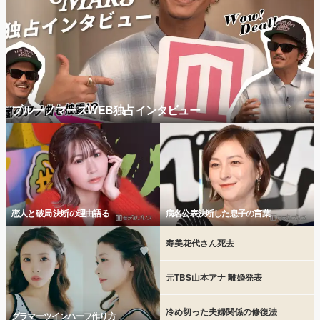
ブルーノマーズWEB独占インタビュー
恋人と破局 決断の理由語る
病名公表決断した息子の言葉
寿美花代さん死去
元TBS山本アナ 離婚発表
冷め切った夫婦関係の修復法
グラマーツインハーフ作り方