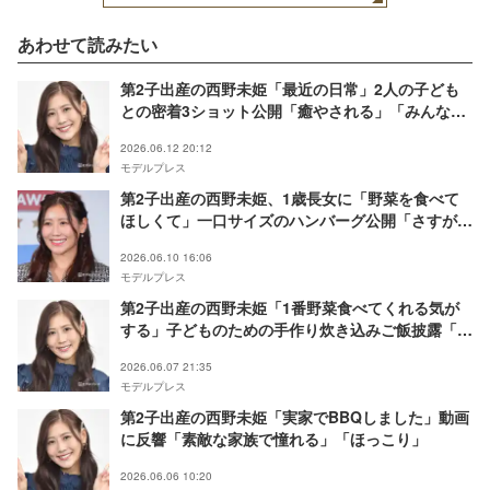
あわせて読みたい
第2子出産の西野未姫「最近の日常」2人の子ども
との密着3ショット公開「癒やされる」「みんなそ
っくり」の声
2026.06.12 20:12
モデルプレス
第2子出産の西野未姫、1歳長女に「野菜を食べて
ほしくて」一口サイズのハンバーグ公開「さすが離
乳食幼児食コーディネーター」「栄養満点」の声
2026.06.10 16:06
モデルプレス
第2子出産の西野未姫「1番野菜食べてくれる気が
する」子どものための手作り炊き込みご飯披露「彩
りよくて栄養たっぷり」「参考になります」と反響
2026.06.07 21:35
モデルプレス
第2子出産の西野未姫「実家でBBQしました」動画
に反響「素敵な家族で憧れる」「ほっこり」
2026.06.06 10:20