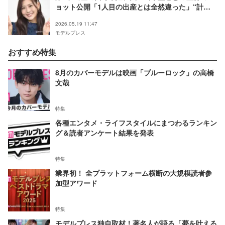
ョット公開「1人目の出産とは全然違った」“計画
無痛”お産体験も明かす「参考になります」「笑顔
2026.05.19 11:47
がそっくり」
モデルプレス
おすすめ特集
8月のカバーモデルは映画「ブルーロック」の高橋
文哉
特集
各種エンタメ・ライフスタイルにまつわるランキン
グ＆読者アンケート結果を発表
特集
業界初！ 全プラットフォーム横断の大規模読者参
加型アワード
特集
モデルプレス独自取材！著名人が語る「夢を叶える