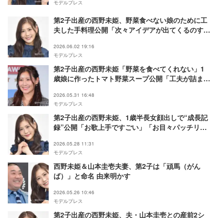
モデルプレス
第2子出産の西野未姫、野菜食べない娘のために工
夫した手料理公開「次々アイデアが出てくるのすご
い」「見た目が可愛い」と反響
2026.06.02 19:16
モデルプレス
第2子出産の西野未姫「野菜を食べてくれない」1
歳娘に作ったトマト野菜スープ公開「工夫が詰まっ
てる」「大人が食べても絶対美味しい」と反響
2026.05.31 16:48
モデルプレス
第2子出産の西野未姫、1歳半長女顔出しで“成長記
録”公開「お歌上手ですごい」「お目々パッチリで
可愛い」
2026.05.28 11:31
モデルプレス
西野未姫＆山本圭壱夫妻、第2子は「頑馬（がん
ば）」と命名 由来明かす
2026.05.26 10:46
モデルプレス
第2子出産の西野未姫、夫・山本圭壱との産前2シ