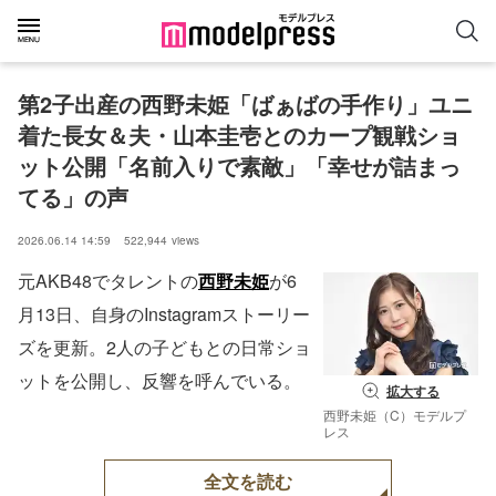
第2子出産の西野未姫「ばぁばの手作り」ユニ
着た長女＆夫・山本圭壱とのカープ観戦ショ
ット公開「名前入りで素敵」「幸せが詰まっ
てる」の声
2026.06.14 14:59
522,944
views
元AKB48でタレントの
西野未姫
が6
月13日、自身のInstagramストーリー
ズを更新。2人の子どもとの日常ショ
ットを公開し、反響を呼んでいる。
拡大する
西野未姫（C）モデルプ
レス
全文を読む