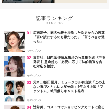
記事ランキング
RANKING
01
広末涼子、病名公表を決断した次男からの言葉
「言い訳にするのも嫌だった」「言うべきか迷
った」
モデルプレス
02
集英社、日向坂46藤嶌果歩の写真集を巡り声明
発表 注意喚起も「必要に応じて法的措置を含
む対応を検討」
モデルプレス
03
元ME:I飯田栞月、ミュージカル初出演「この上
ない喜びとともに大変光栄」4年ぶり上演「フ
ァントム」城田優らキャスト発表
モデルプレス
04
辻希美、コストコでショッピングカートに座る