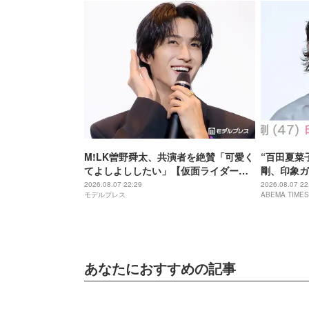
M!LK曽野舜太、共演者を絶賛「可愛く
“百田夏菜
てよしよししたい」【仮面ライダーゼ
剛、印象ガ
ッツ さよならのミッション】
「匂わせな
2026.08.07 22:29
2026.08.07 22
モデルプレス
ABEMA TIMES
あなたにおすすめの記事