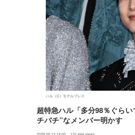
ハル（C）モデルプレス
超特急ハル「多分98％ぐら
チバチ”なメンバー明かす
/
Unmute
2026.06.13 14:00
131,444
views