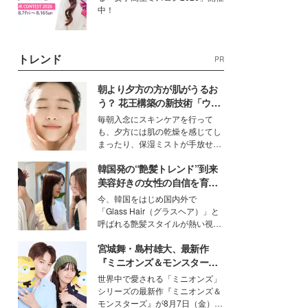
中！
トレンド
PR
朝より夕方の方が肌がうるお
う？ 花王構築の新技術「ウォ
ーターキャプチャリングスキ
毎朝入念にスキンケアを行って
ン（捕水肌）」がスキンケア
も、夕方には肌の乾燥を感じてし
の常識を変える予感
まったり、保湿ミストが手放せな
いという読者も多いのでは？そん
韓国発の“艶髪トレンド”到来
な美容の常識を大きく変える可能
性を秘めた、革新的な「Water
美容好きの女性の自信を育む
Capturing Skin（ウォーターキャ
「ヘアケア事情」って？
今、韓国をはじめ国内外で
プチャリングスキン：捕水肌）」
「Glass Hair（グラスヘア）」と
技術を、花王が構築した。
呼ばれる艶髪スタイルが熱い視線
を集めています。メイクやファッ
宮城舞・島村雄大、最新作
ションの完成度を高めるベースと
して、“髪そのものの美しさ”に改
『ミニオンズ＆モンスター
めて注目する人が増えている様
ズ』の魅力熱弁 ハチャメチャ
世界中で愛される「ミニオンズ」
子。今回は、そんな憧れの艶やか
だけじゃない“友情と絆”に感
シリーズの最新作『ミニオンズ＆
な髪を日常で叶える、美容好きの
動
モンスターズ』が8月7日（金）に