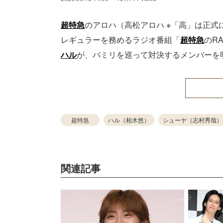
超特急
のアロハ（高松アロハ ※「高」は正式
レギュラーを務めるラジオ番組「
超特急
のR
ハル
が、バミリを巡って対決するメンバーを
超特急
ハル（柏木悠）
シューヤ（志村秀哉）
関連記事