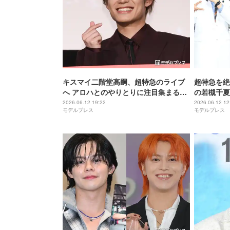
キスマイ二階堂高嗣、超特急のライブ
超特急を絶
へ アロハとのやりとりに注目集まる
の若槻千夏
「樹からの返信尊い」「絡みありがた
ました」
2026.06.12 19:22
2026.06.12 12
モデルプレス
モデルプレス
い」