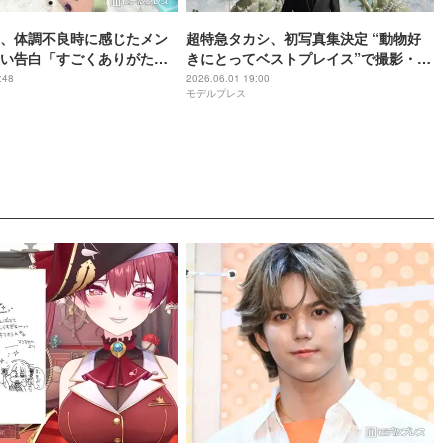
、体調不良時に感じたメン
超特急タカシ、初写真集決定 “動物好
い告白「すごくありがたか
きにとってベストプレイス”で撮影・全
衣装セルフコーディネート【BULLET
:48
2026.06.01 19:00
モデルプレス
TRAIN TAKASHI 1st Photobook
xmex】