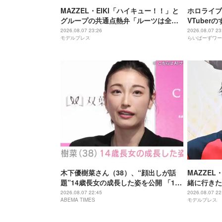
MAZZEL・EIKI「ハイキュー！！」と
ホロライブ
グループの共通点熱弁「ルーツは全然
VTube
違うんですけど」
に気づいて
2026.08.07 23:26
2026.08.07 23
モデルプレス
らいばーずワー
木下優樹菜さん（38）、“顔出しが話
MAZZEL
題”14歳長女の成長した姿を公開 「14
緒に行きた
歳とは思えぬオトナっぽさ」「優樹菜
ーブするま
2026.08.07 22:45
2026.08.07 22
ABEMA TIMES
モデルプレス
ちゃんにそっくりすぎる」など反響