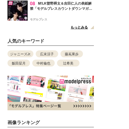
08
M!LK曽野舜太＆吉田仁人の表紙解
禁「モデルプレスカウントダウンマガジ
ン」巻頭に登場
モデルプレス
もっとみる
人気のキーワード
ジャニーズJr.
広末涼子
藤嶌果歩
飯田栞月
中村倫也
辻希美
画像ランキング