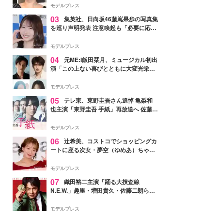
モデルプレス
03
集英社、日向坂46藤嶌果歩の写真集
を巡り声明発表 注意喚起も「必要に応じ
て法的措置を含む対応を検討」
モデルプレス
04
元ME:I飯田栞月、ミュージカル初出
演「この上ない喜びとともに大変光栄」
4年ぶり上演「ファントム」城田優らキ
ャスト発表
モデルプレス
05
テレ東、東野圭吾さん追悼 亀梨和
也主演「東野圭吾 手紙」再放送へ 佐藤隆
太・本田翼・中村倫也ら出演
モデルプレス
06
辻希美、コストコでショッピングカ
ートに座る次女・夢空（ゆめあ）ちゃん
の姿公開「乗りこなしてる感じが可愛す
ぎ」「成長を感じる」の声
モデルプレス
07
織田裕二主演「踊る大捜査線
N.E.W.」趣里・増田貴久・佐藤二朗ら新
メンバー紹介映像解禁 各キャラクター象
徴する“謎のキーワード”も
モデルプレス