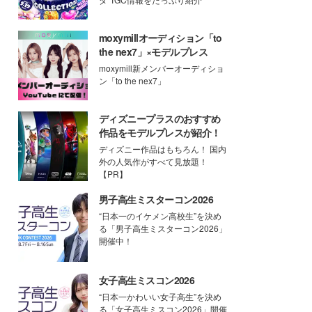
moxymillオーディション「to
the nex7」×モデルプレス
moxymill新メンバーオーディショ
ン「to the nex7」
ディズニープラスのおすすめ
作品をモデルプレスが紹介！
ディズニー作品はもちろん！ 国内
外の人気作がすべて見放題！
【PR】
男子高生ミスターコン2026
“日本一のイケメン高校生”を決め
る「男子高生ミスターコン2026」
開催中！
女子高生ミスコン2026
“日本一かわいい女子高生”を決め
る「女子高生ミスコン2026」開催