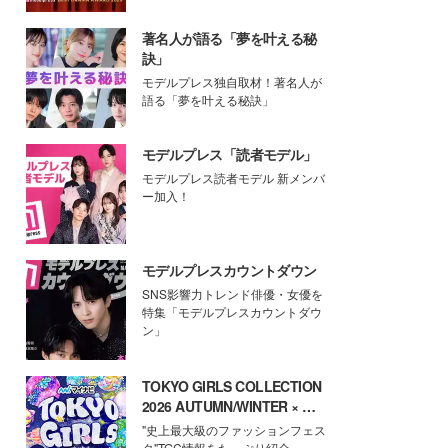
著名人が語る「夢を叶える秘
訣」
モデルプレス独自取材！著名人が
語る「夢を叶える秘訣」
モデルプレス「読者モデル」
モデルプレス読者モデル 新メンバ
ー加入！
モデルプレスカウントダウン
SNS影響力トレンド俳優・女優を
特集「モデルプレスカウントダウ
ン」
TOKYO GIRLS COLLECTION
2026 AUTUMN/WINTER × モ
デルプレス
"史上最大級のファッションフェス
タ"TGC情報をたっぷり紹介