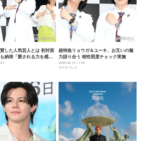
賛した人気芸人とは 初対面
超特急リョウガ＆ユーキ、お互いの魅
も納得「愛される力を感じ
力語り合う 相性照度チェック実施
:07
2026.06.12 11:04
モデルプレス