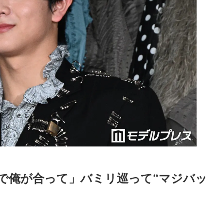
いで俺が合って」バミリ巡って“マジバッ
Loaded
:
52.23%