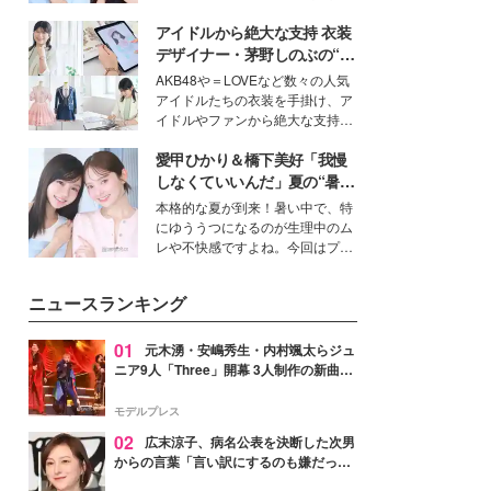
女性たちのヘアケア事情を紹介し
公開。モデルプレスでは、“大のミ
ます。
アイドルから絶大な支持 衣装
ニオン好き”という共通点を持つモ
デルの宮城舞と島村雄大の特別対
デザイナー・茅野しのぶの“可
談をお届け！それぞれの視点か
愛い”を作る美学＜「シチズン
AKB48や＝LOVEなど数々の人気
ら、今作ならではの魅力や予想外
クロスシー」インタビュー＞
アイドルたちの衣装を手掛け、ア
の感動をもたらす奥深いストーリ
イドルやファンから絶大な支持を
ーについて熱く語り合ってもらっ
得る、株式会社オサレカンパニー
た。
愛甲ひかり＆橋下美好「我慢
取締役兼クリエイティブディレク
ター・茅野しのぶ。一人ひとりの
しなくていいんだ」夏の“暑さ
個性に寄り添い、魅力を引き出す
対策”の新しい選択肢とは？
本格的な夏が到来！暑い中で、特
衣装作りは、多くの女性たちに勇
にゆううつになるのが生理中のム
気と自信を与え続けている。
レや不快感ですよね。今回はプラ
イベートでも仲良しで旅行好きな
モデル・愛甲ひかりさんと橋下美
ニュースランキング
好さんを迎えて本音で女子会トー
ク。猛暑のお出かけを快適に過ご
すヒントや、2人が感動した夏の
01
元木湧・安嶋秀生・内村颯太らジュ
生理の新常識にも迫りました。
ニア9人「Three」開幕 3人制作の新曲＆
手描きセットに込めた想い「もっと前に
進んで夢を掴みたい」【ゲネプロレポ】
モデルプレス
02
広末涼子、病名公表を決断した次男
からの言葉「言い訳にするのも嫌だっ
た」「言うべきか迷った」