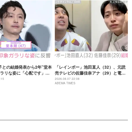
子との結婚発表から2年”堂本
「レインボー」池田直人（32）、元読
ラリな姿に「心配です」
売テレビの佐藤佳奈アナ（29）と電撃
の？」などさまざまな声
結婚「ジャンボより先とは」「かなり
:15
2026.08.07 22:08
ABEMA TIMES
びっくり！」など驚きの声