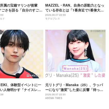
所属の宝鐘マリンが後輩
MAZZEL・RAN、自身の原動力となっ
rのすごさを語る「自分のすごさ
ている存在とは「1番身近で1番偉大な
ない」
存在」
:00
2026.08.07 22:59
ルド
モデルプレス
・EIKI、体験型イベントに一
元リトグリ・Manaka（25）、ラッパ
い人物明かす「ナイスレシ
ーになり“激変”した姿に反響「待っ
で終わらない」
て」「昔から見てるけど 最近ずっと可
:38
2026.08.07 22:30
ABEMA TIMES
愛くなってる」