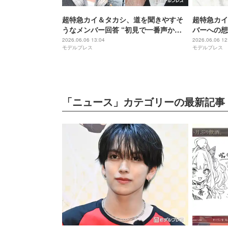
超特急カイ＆タカシ、道を聞きやすそ
超特急カイ
うなメンバー回答 “初見で一番声かけ
バーへの想
づらい”のは？
った」
2026.06.06 13:04
2026.06.06 12
モデルプレス
モデルプレス
「ニュース」カテゴリーの最新記事