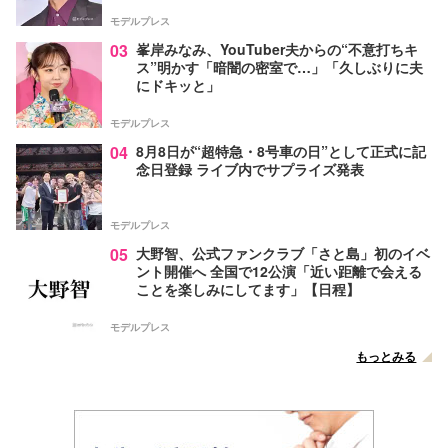
モデルプレス
03
峯岸みなみ、YouTuber夫からの“不意打ちキ
ス”明かす「暗闇の密室で…」「久しぶりに夫
にドキッと」
モデルプレス
04
8月8日が“超特急・8号車の日”として正式に記
念日登録 ライブ内でサプライズ発表
モデルプレス
05
大野智、公式ファンクラブ「さと島」初のイベ
ント開催へ 全国で12公演「近い距離で会える
ことを楽しみにしてます」【日程】
モデルプレス
もっとみる