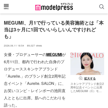
MEGUMI、月1で行っている美容施術とは「本
当は3ヶ月に1回でいいらしいんですけれど
も」
2026.06.11 18:54
89,027
views
女優・プロデューサーの
MEGUMI
が
6月11日、都内で行われた自身のプ
ロデューススキンケアブランド
「Aurelie.」のブランド創立2周年記
拡大する
念イベント「Aurelie. SALON」に、
スキンケアブランド創立2
周年記念イベントに出席
お笑いコンビ・レインボーの池田直
したMEGUMI（C）モデ
ルプレス
人とともに出席。肌へのこだわりを
語った。