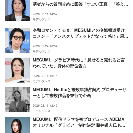
演者からの質問攻めに回答「すごい正直」「答え合
わせ面白すぎ」と話題
2026.03.11 14:57
モデルプレス
令和ロマン・くるま、MEGUMIとの交際報道受け
コメント「アンスクリプテッドだなって感じ」周囲
からの反応も語る
2026.02.24 10:54
モデルプレス
MEGUMI、グラビア時代に「見せると売れると言
われていた」身体の部位告白
2026.02.18 16:14
モデルプレス
MEGUMI、Netflixと複数年独占契約 プロデューサ
ーとして複数作品を並行で企画
2026.02.16 12:45
モデルプレス
MEGUMI、配信ドラマを初プロデュース ABEMA
オリジナル「グラビア」制作決定 藤井道人氏も参
画