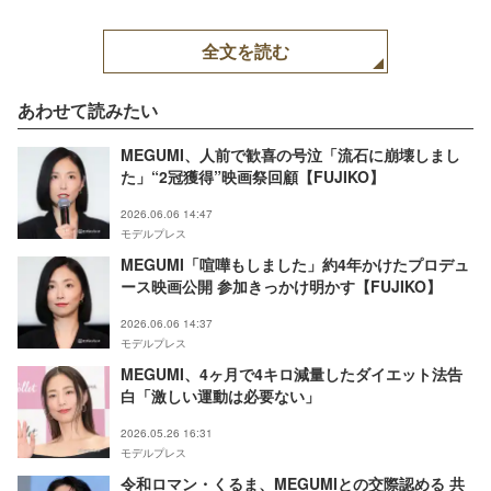
全文を読む
あわせて読みたい
MEGUMI、人前で歓喜の号泣「流石に崩壊しまし
た」“2冠獲得”映画祭回顧【FUJIKO】
2026.06.06 14:47
モデルプレス
MEGUMI「喧嘩もしました」約4年かけたプロデュ
ース映画公開 参加きっかけ明かす【FUJIKO】
2026.06.06 14:37
モデルプレス
MEGUMI、4ヶ月で4キロ減量したダイエット法告
白「激しい運動は必要ない」
2026.05.26 16:31
モデルプレス
令和ロマン・くるま、MEGUMIとの交際認める 共