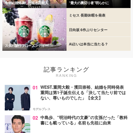
今年結婚発表した有名芸能人
“最大の裏切り者”明らかに
ミセス 長期休暇を発表
日向坂 6作ぶりセンター
AI占いは本当に当たる？
スタバ新作フローズンティー
記事ランキング
RANKING
01
WEST.重岡大毅・濱田崇裕、結婚を同時発表
重岡は第1子誕生伝える「決して当たり前では
ない、尊いものでした」【全文】
モデルプレス
02
中島歩、“明治時代の文豪”の玄孫だった「教科
書にも載っている」名前も先祖に由来