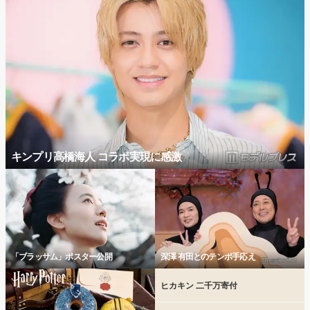
キンプリ高橋海人 コラボ実現に感激
「ブラッサム」ポスター公開
深澤 有田とのテンポ手応え
ヒカキン 二千万寄付