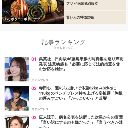
アソビ 米国拠点設立
賢い人の特徴20個
ハリポタコラボドーナツ
記事ランキング
RANKING
01
集英社、日向坂46藤嶌果歩の写真集を巡り声明
発表 注意喚起も「必要に応じて法的措置を含
む対応を検討」
モデルプレス
02
寺田心、週6ジム通いで体重62kg→82kgに
110kgのベンチプレス持ち上げる姿披露「胸板
の厚みすごい」「かっこいい」と反響
モデルプレス
03
広末涼子、病名公表を決断した次男からの言葉
「言い訳にするのも嫌だった」「言うべきか迷
った」