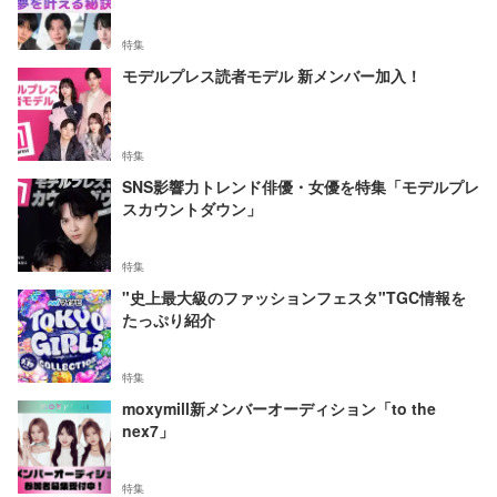
特集
モデルプレス読者モデル 新メンバー加入！
特集
SNS影響力トレンド俳優・女優を特集「モデルプレ
スカウントダウン」
特集
"史上最大級のファッションフェスタ"TGC情報を
たっぷり紹介
特集
moxymill新メンバーオーディション「to the
nex7」
特集