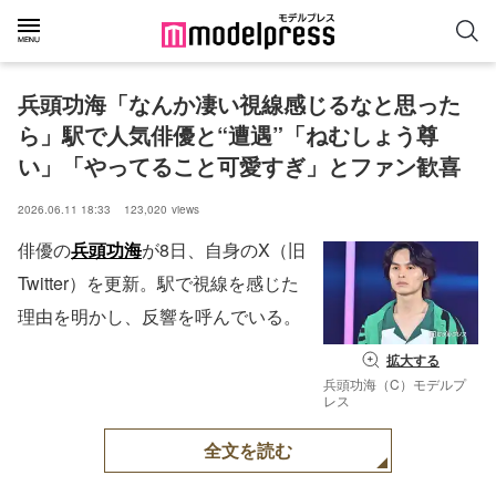
兵頭功海「なんか凄い視線感じるなと思った
ら」駅で人気俳優と“遭遇”「ねむしょう尊
い」「やってること可愛すぎ」とファン歓喜
2026.06.11 18:33
123,020
views
俳優の
兵頭功海
が8日、自身のX（旧
Twitter）を更新。駅で視線を感じた
理由を明かし、反響を呼んでいる。
拡大する
兵頭功海（C）モデルプ
レス
全文を読む