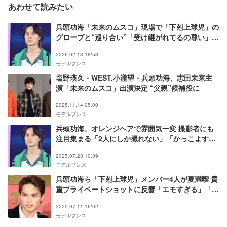
あわせて読みたい
兵頭功海「未来のムスコ」現場で「下剋上球児」の
グローブと“巡り合い”「受け継がれてるの尊い」
「運命を感じる」ファン歓喜
2026.02.18 18:53
モデルプレス
塩野瑛久・WEST.小瀧望・兵頭功海、志田未来主
演「未来のムスコ」出演決定 “父親”候補役に
2025.11.14 05:00
モデルプレス
兵頭功海、オレンジヘアで雰囲気一変 撮影者にも
注目集まる「2人にしか撮れない」「かっこよす
ぎ」
2025.07.23 10:39
モデルプレス
兵頭功海ら「下剋上球児」メンバー4人が夏満喫 貴
重プライベートショットに反響「エモすぎる」「青
春が続いてるみたい」
2025.07.11 16:02
モデルプレス