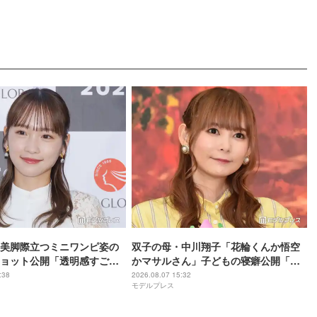
美脚際立つミニワンピ姿の
双子の母・中川翔子「花輪くんか悟空
ョット公開「透明感すご
かマサルさん」子どもの寝癖公開「芸
真っ直ぐで綺麗」
術的」「クセが強い」と反響
:38
2026.08.07 15:32
モデルプレス