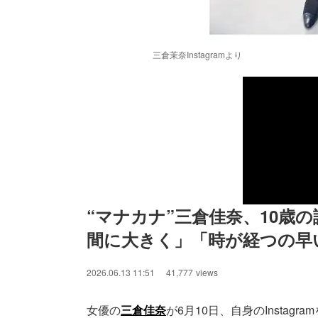
三倉茉奈Instagramより
“マナカナ”三倉佳奈、10歳
間に大きく」「時が経つの早
2026.06.13 11:51
41,777
views
女優の
三倉佳奈
が6月10日、自身のInstag