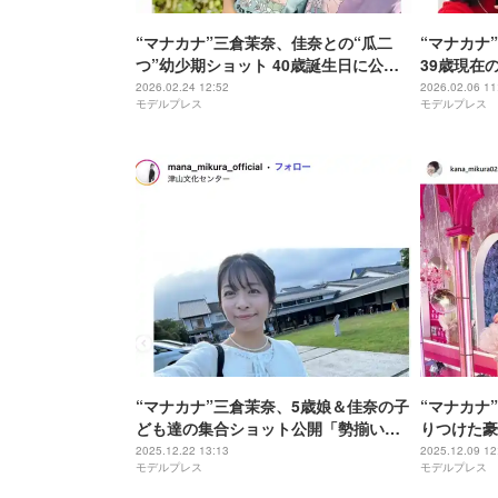
“マナカナ”三倉茉奈、佳奈との“瓜二
“マナカナ
つ”幼少期ショット 40歳誕生日に公開
39歳現在
「髪の毛だけちょっと違う」「天使2
とそっくり
2026.02.24 12:52
2026.02.06 11
モデルプレス
モデルプレス
人」と反響
い」
“マナカナ”三倉茉奈、5歳娘＆佳奈の子
“マナカナ
ども達の集合ショット公開「勢揃い可
りつけた豪
愛い」「素敵な誕生日会」と反響
「センス抜
2025.12.22 13:13
2025.12.09 12
モデルプレス
モデルプレス