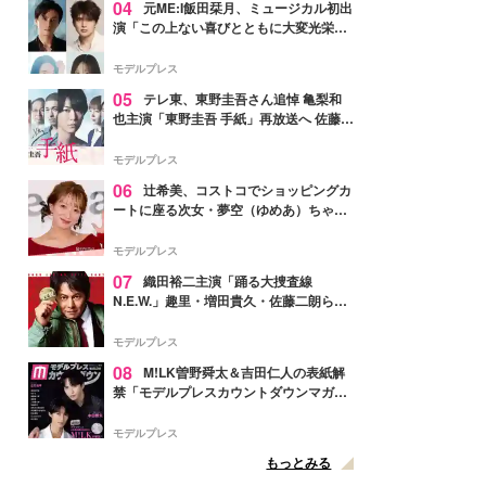
04
元ME:I飯田栞月、ミュージカル初出
演「この上ない喜びとともに大変光栄」
4年ぶり上演「ファントム」城田優らキ
ャスト発表
モデルプレス
05
テレ東、東野圭吾さん追悼 亀梨和
也主演「東野圭吾 手紙」再放送へ 佐藤隆
太・本田翼・中村倫也ら出演
モデルプレス
06
辻希美、コストコでショッピングカ
ートに座る次女・夢空（ゆめあ）ちゃん
の姿公開「乗りこなしてる感じが可愛す
ぎ」「成長を感じる」の声
モデルプレス
07
織田裕二主演「踊る大捜査線
N.E.W.」趣里・増田貴久・佐藤二朗ら新
メンバー紹介映像解禁 各キャラクター象
徴する“謎のキーワード”も
モデルプレス
08
M!LK曽野舜太＆吉田仁人の表紙解
禁「モデルプレスカウントダウンマガジ
ン」巻頭に登場
モデルプレス
もっとみる