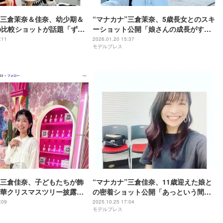
”三倉茉奈＆佳奈、幼少期＆
“マナカナ”三倉茉奈、5歳長女とのスキ
の比較ショットが話題「ずっ
ーショット公開「娘さんの成長がすご
」「ふたりっ子が懐かし
い」「素敵な親子時間」の声
:11
2026.01.20 15:37
モデルプレス
”三倉佳奈、子どもたちが飾
“マナカナ”三倉佳奈、11歳迎えた娘と
華クリスマスツリー披露
の密着ショット公開「あっという間
群」「おしゃれ」の声
に」「大きくなってる」と反響
:09
2025.10.25 17:04
モデルプレス