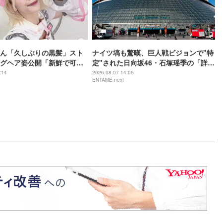
ん「久しぶりの黒髪」スト
ナイツ塙も驚嘆、巨人戦ビジョンで"特
グヘア姿公開「新鮮で可愛
定"された日向坂46・石塚瑶季の「詳し
がガラッと変わる」と反響
すぎる」野球愛
:14
2026.08.07 14:05
ENTAME next