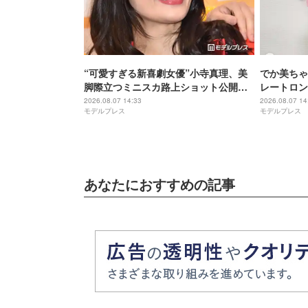
“可愛すぎる新喜劇女優”小寺真理、美
でか美ちゃ
脚際立つミニスカ路上ショット公開
レートロン
「スタイル抜群」「大人っぽくて素
い」「印象
2026.08.07 14:33
2026.08.07 14
モデルプレス
モデルプレス
敵」の声
あなたにおすすめの記事