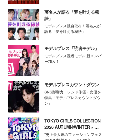
著名人が語る「夢を叶える秘
訣」
モデルプレス独自取材！著名人が
語る「夢を叶える秘訣」
モデルプレス「読者モデル」
モデルプレス読者モデル 新メンバ
ー加入！
モデルプレスカウントダウン
SNS影響力トレンド俳優・女優を
特集「モデルプレスカウントダウ
ン」
TOKYO GIRLS COLLECTION
2026 AUTUMN/WINTER × モ
デルプレス
"史上最大級のファッションフェス
タ"TGC情報をたっぷり紹介