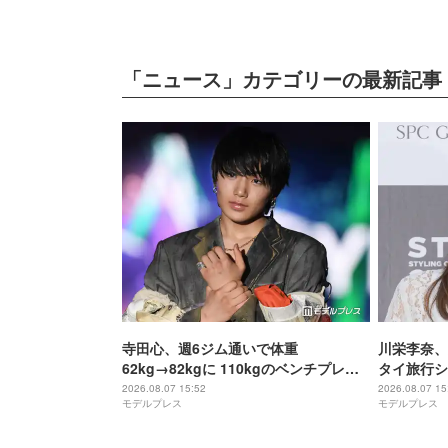
「ニュース」カテゴリーの最新記事
寺田心、週6ジム通いで体重
川栄李奈、
62kg→82kgに 110kgのベンチプレス
タイ旅行シ
持ち上げる姿披露「胸板の厚みすご
い」「脚が
2026.08.07 15:52
2026.08.07 15
モデルプレス
モデルプレス
い」「かっこいい」と反響