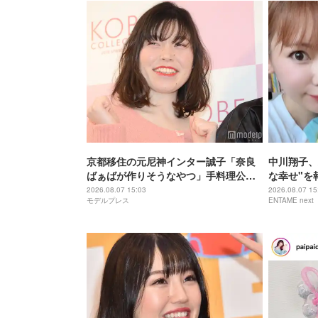
京都移住の元尼神インター誠子「奈良
中川翔子、
ばぁばが作りそうなやつ」手料理公開
な幸せ"を
「アレンジのセンスが抜群」「こんが
た」
2026.08.07 15:03
2026.08.07 15
モデルプレス
ENTAME next
り焼き色が最高」と反響