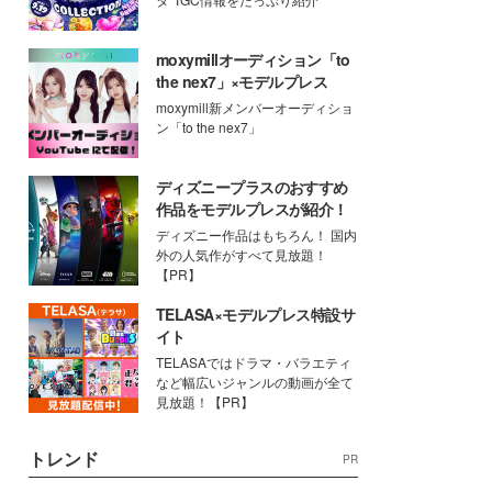
moxymillオーディション「to
the nex7」×モデルプレス
moxymill新メンバーオーディショ
ン「to the nex7」
ディズニープラスのおすすめ
作品をモデルプレスが紹介！
ディズニー作品はもちろん！ 国内
外の人気作がすべて見放題！
【PR】
TELASA×モデルプレス特設サ
イト
TELASAではドラマ・バラエティ
など幅広いジャンルの動画が全て
見放題！【PR】
トレンド
PR