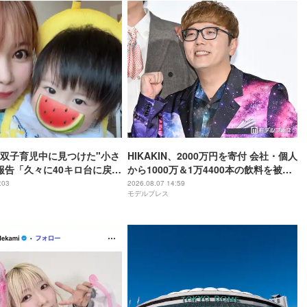
双子育児中に見つけた"小さ
HIKAKIN、2000万円を寄付 会社・個人
報告「久々に40キロ台に戻れ
から1000万＆1万4400本の飲料を被災
地へ「正直言葉が出ませんでした」
:03
2026.08.07 14:59
モデルプレス