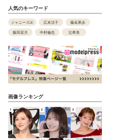
人気のキーワード
ジャニーズJr.
広末涼子
藤嶌果歩
飯田栞月
中村倫也
辻希美
画像ランキング
1
2
3