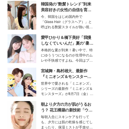
韓国発の“艶髪トレンド”到来
美容好きの女性の自信を育む
「ヘアケア事情」って？
今、韓国をはじめ国内外で
「Glass Hair（グラスヘア）」と
呼ばれる艶髪スタイルが熱い視線
を集めています。メイクやファッ
愛甲ひかり＆橋下美好「我慢
ションの完成度を高めるベースと
して、“髪そのものの美しさ”に改
しなくていいんだ」夏の“暑さ
めて注目する人が増えている様
対策”の新しい選択肢とは？
本格的な夏が到来！暑い中で、特
子。今回は、そんな憧れの艶やか
にゆううつになるのが生理中のム
な髪を日常で叶える、美容好きの
レや不快感ですよね。今回はプラ
女性たちのヘアケア事情を紹介し
イベートでも仲良しで旅行好きな
ます。
宮城舞・島村雄大、最新作
モデル・愛甲ひかりさんと橋下美
好さんを迎えて本音で女子会トー
『ミニオンズ＆モンスター
ク。猛暑のお出かけを快適に過ご
ズ』の魅力熱弁 ハチャメチャ
世界中で愛される「ミニオンズ」
すヒントや、2人が感動した夏の
だけじゃない“友情と絆”に感
シリーズの最新作『ミニオンズ＆
生理の新常識にも迫りました。
動
モンスターズ』が8月7日（金）に
公開。モデルプレスでは、“大のミ
朝より夕方の方が肌がうるお
ニオン好き”という共通点を持つモ
デルの宮城舞と島村雄大の特別対
う？ 花王構築の新技術「ウォ
談をお届け！それぞれの視点か
ーターキャプチャリングスキ
毎朝入念にスキンケアを行って
ら、今作ならではの魅力や予想外
ン（捕水肌）」がスキンケア
も、夕方には肌の乾燥を感じてし
の感動をもたらす奥深いストーリ
の常識を変える予感
まったり、保湿ミストが手放せな