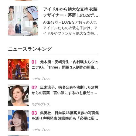
ーについて熱く語り合ってもらっ
いという読者も多いのでは？そん
た。
アイドルから絶大な支持 衣装
な美容の常識を大きく変える可能
性を秘めた、革新的な「Water
デザイナー・茅野しのぶの“可
Capturing Skin（ウォーターキャ
愛い”を作る美学＜「シチズン
AKB48や＝LOVEなど数々の人気
プチャリングスキン：捕水肌）」
クロスシー」インタビュー＞
アイドルたちの衣装を手掛け、ア
技術を、花王が構築した。
イドルやファンから絶大な支持を
得る、株式会社オサレカンパニー
取締役兼クリエイティブディレク
ニュースランキング
ター・茅野しのぶ。一人ひとりの
個性に寄り添い、魅力を引き出す
衣装作りは、多くの女性たちに勇
01
元木湧・安嶋秀生・内村颯太らジュ
気と自信を与え続けている。
ニア9人「Three」開幕 3人制作の新曲＆
手描きセットに込めた想い「もっと前に
進んで夢を掴みたい」【ゲネプロレポ】
モデルプレス
02
広末涼子、病名公表を決断した次男
からの言葉「言い訳にするのも嫌だっ
た」「言うべきか迷った」
モデルプレス
03
集英社、日向坂46藤嶌果歩の写真集
を巡り声明発表 注意喚起も「必要に応じ
て法的措置を含む対応を検討」
モデルプレス