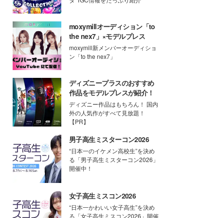
moxymillオーディション「to
the nex7」×モデルプレス
moxymill新メンバーオーディショ
ン「to the nex7」
ディズニープラスのおすすめ
作品をモデルプレスが紹介！
ディズニー作品はもちろん！ 国内
外の人気作がすべて見放題！
【PR】
男子高生ミスターコン2026
“日本一のイケメン高校生”を決め
る「男子高生ミスターコン2026」
開催中！
女子高生ミスコン2026
“日本一かわいい女子高生”を決め
る「女子高生ミスコン2026」開催