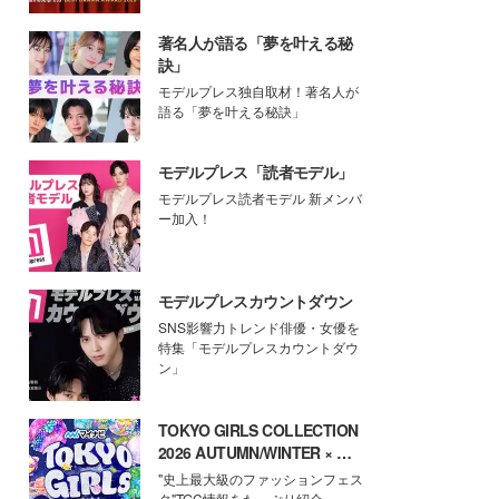
著名人が語る「夢を叶える秘
訣」
モデルプレス独自取材！著名人が
語る「夢を叶える秘訣」
モデルプレス「読者モデル」
モデルプレス読者モデル 新メンバ
ー加入！
モデルプレスカウントダウン
SNS影響力トレンド俳優・女優を
特集「モデルプレスカウントダウ
ン」
TOKYO GIRLS COLLECTION
2026 AUTUMN/WINTER × モ
デルプレス
"史上最大級のファッションフェス
タ"TGC情報をたっぷり紹介