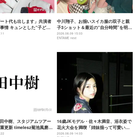
ート代も出します」共演者
中川翔子、お揃いスイカ服の双子と親
事情 キュンとした“子ども
子3ショット＆最近の“自分時間”を明か
ソードも告白「ドキッとしま
す
:11
2026.08.09 15:03
ENTAME next
NES田中樹、スタジアムツアー
16歳JKモデル・佐々木満音、浴衣姿で
更新 timelesz菊池風磨か
花火大会を満喫「姉妹揃って可愛いす
イスにツッコミ「聞いてた
ぎ」
:22
2026.08.09 14:03