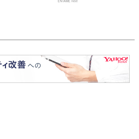
ENTAME next
ゃないか！」