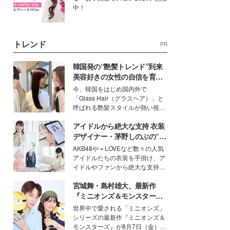
中！
トレンド
PR
韓国発の“艶髪トレンド”到来
美容好きの女性の自信を育む
「ヘアケア事情」って？
今、韓国をはじめ国内外で
「Glass Hair（グラスヘア）」と
呼ばれる艶髪スタイルが熱い視線
を集めています。メイクやファッ
アイドルから絶大な支持 衣装
ションの完成度を高めるベースと
して、“髪そのものの美しさ”に改
デザイナー・茅野しのぶの“可
めて注目する人が増えている様
愛い”を作る美学＜「シチズン
AKB48や＝LOVEなど数々の人気
子。今回は、そんな憧れの艶やか
クロスシー」インタビュー＞
アイドルたちの衣装を手掛け、ア
な髪を日常で叶える、美容好きの
イドルやファンから絶大な支持を
女性たちのヘアケア事情を紹介し
得る、株式会社オサレカンパニー
ます。
宮城舞・島村雄大、最新作
取締役兼クリエイティブディレク
ター・茅野しのぶ。一人ひとりの
『ミニオンズ＆モンスター
個性に寄り添い、魅力を引き出す
ズ』の魅力熱弁 ハチャメチャ
世界中で愛される「ミニオンズ」
衣装作りは、多くの女性たちに勇
だけじゃない“友情と絆”に感
シリーズの最新作『ミニオンズ＆
気と自信を与え続けている。
動
モンスターズ』が8月7日（金）に