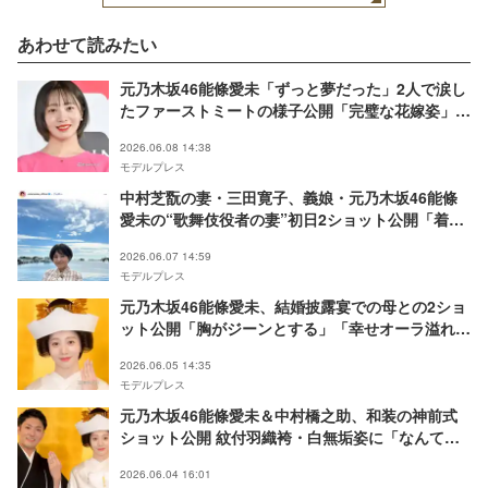
あわせて読みたい
元乃木坂46能條愛未「ずっと夢だった」2人で涙し
たファーストミートの様子公開「完璧な花嫁姿」
「橋之助さんの視線が幸せそうで泣ける」の声
2026.06.08 14:38
モデルプレス
中村芝翫の妻・三田寛子、義娘・元乃木坂46能條
愛未の“歌舞伎役者の妻”初日2ショット公開「着物
姿が本当に美しい」「言葉に愛があふれてる」と反
2026.06.07 14:59
響
モデルプレス
元乃木坂46能條愛未、結婚披露宴での母との2ショ
ット公開「胸がジーンとする」「幸せオーラ溢れて
る」歌舞伎俳優・中村橋之助と結婚
2026.06.05 14:35
モデルプレス
元乃木坂46能條愛未＆中村橋之助、和装の神前式
ショット公開 紋付羽織袴・白無垢姿に「なんて美
しい夫婦ショット」「映画を観てるよう」の声
2026.06.04 16:01