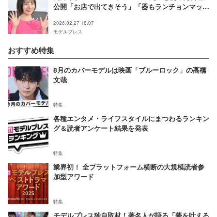
公開「お店で出てきそう」「器もランチョンマット
もおしゃれ」の声
2026.02.27 18:07
モデルプレス
おすすめ特集
8月のカバーモデルは映画「ブルーロック」の高橋
文哉
特集
各種エンタメ・ライフスタイルにまつわるランキン
グ＆読者アンケート結果を発表
特集
業界初！ 全プラットフォーム横断の大規模読者参
加型アワード
特集
モデルプレス独自取材！著名人が語る「夢を叶える