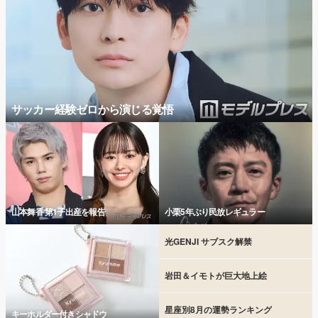
サッカー経験ゼロから演じる覚悟
山本舞香 第1子出産を報告
小栗5年ぶり民放レギュラー
光GENJI サブスク解禁
岩田＆イモトが巨大地上絵
星座別8月の運勢ランキング
キーホルダー付きシャドウ