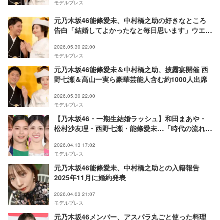
モデルプレス
元乃木坂46能條愛未、中村橋之助の好きなところ
告白「結婚してよかったなと毎日思います」ウエデ
ィングドレス姿公開
2026.05.30 22:00
モデルプレス
元乃木坂46能條愛未＆中村橋之助、披露宴開催 西
野七瀬＆高山一実ら豪華芸能人含む約1000人出席
2026.05.30 22:00
モデルプレス
【乃木坂46・一期生結婚ラッシュ】和田まあや・
松村沙友理・西野七瀬・能條愛未…「時代の流れを
感じる」「まだ続きそう」の声
2026.04.13 17:02
モデルプレス
元乃木坂46能條愛未、中村橋之助との入籍報告
2025年11月に婚約発表
2026.04.03 21:07
モデルプレス
元乃木坂46メンバー、アスパラ丸ごと使った料理