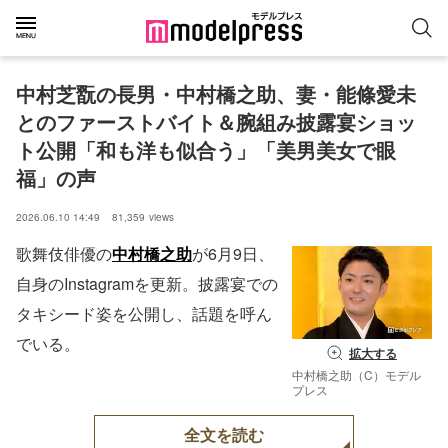
中村芝翫の長男・中村橋之助、妻・能條愛未
とのファーストバイト＆腕組み披露宴ショッ
ト公開「和も洋も似合う」「美男美女で眼
福」の声
2026.06.10 14:49
81,359
views
歌舞伎俳優の
中村橋之助
が6月9日、
自身のInstagramを更新。披露宴での
タキシード姿を公開し、話題を呼ん
でいる。
拡大する
中村橋之助（C）モデル
プレス
全文を読む