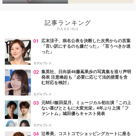
記事ランキング
RANKING
01
広末涼子、病名公表を決断した次男からの言葉
「言い訳にするのも嫌だった」「言うべきか迷
った」
モデルプレス
02
集英社、日向坂46藤嶌果歩の写真集を巡り声明
発表 注意喚起も「必要に応じて法的措置を含
む対応を検討」
モデルプレス
03
元ME:I飯田栞月、ミュージカル初出演「この上
ない喜びとともに大変光栄」4年ぶり上演「フ
ァントム」城田優らキャスト発表
モデルプレス
04
辻希美、コストコでショッピングカートに座る