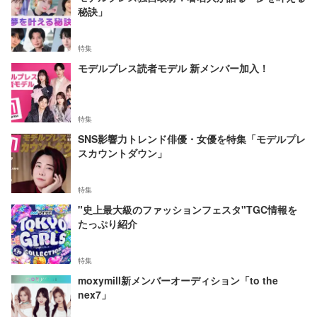
秘訣」
特集
モデルプレス読者モデル 新メンバー加入！
特集
SNS影響力トレンド俳優・女優を特集「モデルプレ
スカウントダウン」
特集
"史上最大級のファッションフェスタ"TGC情報を
たっぷり紹介
特集
moxymill新メンバーオーディション「to the
nex7」