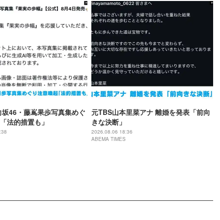
向坂46・藤嶌果歩写真集めぐ
元TBS山本里菜アナ 離婚を発表「前向
「法的措置も」
きな決断」
:38
2026.08.06 18:36
ABEMA TIMES