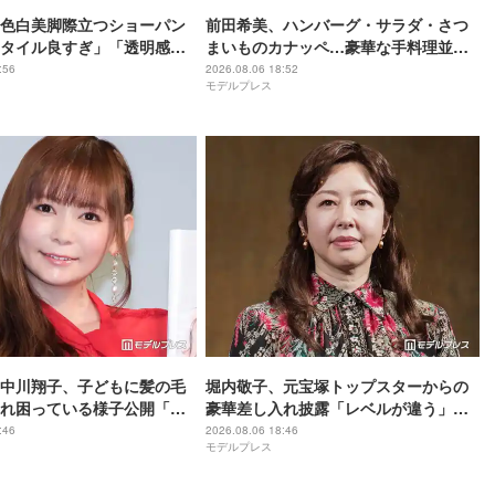
色白美脚際立つショーパン
前田希美、ハンバーグ・サラダ・さつ
タイル良すぎ」「透明感が
まいものカナッペ…豪華な手料理並ぶ
の声
食卓公開「全部美味しそう」「盛り付
:56
2026.08.06 18:52
モデルプレス
けがおしゃれ」と絶賛の声
中川翔子、子どもに髪の毛
堀内敬子、元宝塚トップスターからの
れ困っている様子公開「マ
豪華差し入れ披露「レベルが違う」
」「乱れっぷりに笑った」
「これは嬉しすぎる」と反響
:46
2026.08.06 18:46
モデルプレス