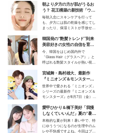
朝より夕方の方が肌がうるお
う？ 花王構築の新技術「ウォ
ーターキャプチャリングスキ
毎朝入念にスキンケアを行って
ン（捕水肌）」がスキンケア
も、夕方には肌の乾燥を感じてし
の常識を変える予感
まったり、保湿ミストが手放せな
いという読者も多いのでは？そん
韓国発の“艶髪トレンド”到来
な美容の常識を大きく変える可能
性を秘めた、革新的な「Water
美容好きの女性の自信を育む
Capturing Skin（ウォーターキャ
「ヘアケア事情」って？
今、韓国をはじめ国内外で
プチャリングスキン：捕水肌）」
「Glass Hair（グラスヘア）」と
技術を、花王が構築した。
呼ばれる艶髪スタイルが熱い視線
を集めています。メイクやファッ
宮城舞・島村雄大、最新作
ションの完成度を高めるベースと
して、“髪そのものの美しさ”に改
『ミニオンズ＆モンスター
めて注目する人が増えている様
ズ』の魅力熱弁 ハチャメチャ
世界中で愛される「ミニオンズ」
子。今回は、そんな憧れの艶やか
だけじゃない“友情と絆”に感
シリーズの最新作『ミニオンズ＆
な髪を日常で叶える、美容好きの
動
モンスターズ』が8月7日（金）に
女性たちのヘアケア事情を紹介し
公開。モデルプレスでは、“大のミ
ます。
愛甲ひかり＆橋下美好「我慢
ニオン好き”という共通点を持つモ
デルの宮城舞と島村雄大の特別対
しなくていいんだ」夏の“暑さ
談をお届け！それぞれの視点か
対策”の新しい選択肢とは？
本格的な夏が到来！暑い中で、特
ら、今作ならではの魅力や予想外
にゆううつになるのが生理中のム
の感動をもたらす奥深いストーリ
レや不快感ですよね。今回はプラ