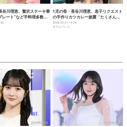
長谷川理恵、贅沢ステーキ乗
1児の母・長谷川理恵、息子リクエスト
プレート”など手料理多数公
の手作りカツカレー披露「たくさんあ
理もお店クオリティ」「見
って食べ応えありそう」「野菜がゴロ
:30
2026.05.21 14:24
モデルプレス
お腹空いてくる」の声
ッと入ってて美味しそう」