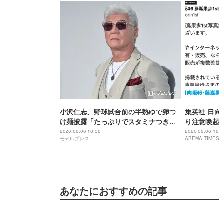
小沢仁志、野球試合前の半熟ゆで卵つ
集英社 日
け麺披露「たっぷりでスタミナつきそ
り注意喚起
う」「絶妙な火加減で最高」
2026.08.06 18:38
2026.08.06 18
モデルプレス
ABEMA TIMES
あなたにおすすめの記事