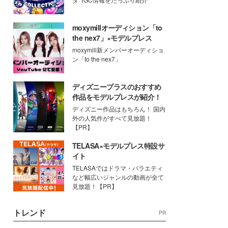
moxymillオーディション「to
the nex7」×モデルプレス
moxymill新メンバーオーディショ
ン「to the nex7」
ディズニープラスのおすすめ
作品をモデルプレスが紹介！
ディズニー作品はもちろん！ 国内
外の人気作がすべて見放題！
【PR】
TELASA×モデルプレス特設サ
イト
TELASAではドラマ・バラエティ
など幅広いジャンルの動画が全て
見放題！【PR】
トレンド
PR