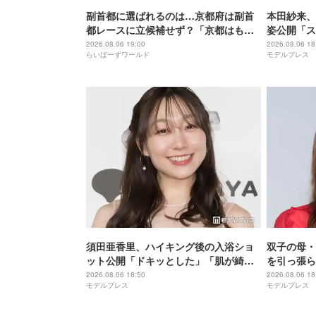
副首都に選ばれるのは…京都府は副首
本田紗来、
都レースに立候補せず？「京都はもと
姿公開「ス
もと首都」
増してる」
2026.08.06 19:00
2026.08.06 18
らいばーずワールド
モデルプレス
須田亜香里、ハイキング後の入浴ショ
双子の母・
ット公開「ドキッとした」「肌が綺
を引っ張ら
麗」と反響
マあるある
2026.08.06 18:50
2026.08.06 18
モデルプレス
モデルプレス
と反響