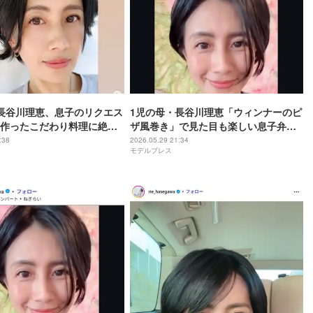
長谷川理恵、息子のリクエス
1児の母・長谷川理恵「ウィンナーのピ
作ったこだわり料理に絶賛
ザ風巻き」で見た目も楽しい息子弁当
ゃれすぎる」「手間と愛情
公開「おかずのバリエーション豊富す
:38
2026.05.29 21:34
モデルプレス
」
ぎる」「盛り付けが美しい」と反響