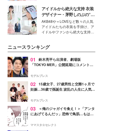
ーについて熱く語り合ってもらっ
イベートでも仲良しで旅行好きな
た。
アイドルから絶大な支持 衣装
モデル・愛甲ひかりさんと橋下美
好さんを迎えて本音で女子会トー
デザイナー・茅野しのぶの“可
ク。猛暑のお出かけを快適に過ご
愛い”を作る美学＜「シチズン
AKB48や＝LOVEなど数々の人気
すヒントや、2人が感動した夏の
クロスシー」インタビュー＞
アイドルたちの衣装を手掛け、ア
生理の新常識にも迫りました。
イドルやファンから絶大な支持を
得る、株式会社オサレカンパニー
取締役兼クリエイティブディレク
ニュースランキング
ター・茅野しのぶ。一人ひとりの
個性に寄り添い、魅力を引き出す
衣装作りは、多くの女性たちに勇
01
鈴木亮平ら出演者、劇場版
気と自信を与え続けている。
「TOKYO MER」公開延期にコメント
「現実のヒーローたちにチームMERから
最大の敬意とエールを」
モデルプレス
02
15歳女子、27歳男性と交際1ヶ月で
妊娠…36歳で孫誕生 波乱の人生に人気タ
レント思わずツッコミ「だいぶ危ねえ
よ！」
モデルプレス
03
＜俺のジャガイモ食え！＞「アンタ
にあげてるんだッ」恐怖で鳥肌…もはや
ストーカー？【第3話まんが】
ママスタ☆セレクト