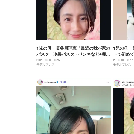
1児の母・長谷川理恵「最近の我が家の
1児の母・
パスタ」冷製パスタ・ペンネなど4種公
トで初めて
開「お店みたい」「フルーツトマトお
の声「おし
2026.06.03 16:55
2026.06.03 11
モデルプレス
モデルプレス
しゃれ」と称賛の声
がたっぷり