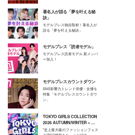
著名人が語る「夢を叶える秘
訣」
モデルプレス独自取材！著名人が
語る「夢を叶える秘訣」
モデルプレス「読者モデル」
モデルプレス読者モデル 新メンバ
ー加入！
モデルプレスカウントダウン
SNS影響力トレンド俳優・女優を
特集「モデルプレスカウントダウ
ン」
TOKYO GIRLS COLLECTION
2026 AUTUMN/WINTER × モ
デルプレス
"史上最大級のファッションフェス
タ"TGC情報をたっぷり紹介