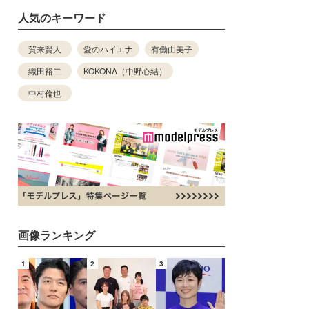
人気のキーワード
賀来賢人
愛のハイエナ
有働由美子
織田裕二
KOKONA（中野心結）
中村倫也
画像ランキング
1
2
3