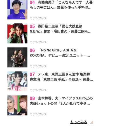
04
有働由美子「こんなもんです一人暮
らしの朝ごはん」野菜を使った手料理公
開「作ってみたい」「ヘルシーで美味し
そう」と反響
モデルプレス
05
織田裕二主演「踊る大捜査線
N.E.W.」趣里・増田貴久・佐藤二朗ら新
メンバー紹介映像解禁 各キャラクター象
徴する“謎のキーワード”も
モデルプレス
06
「No No Girls」ASHA＆
KOKONA、デビュー決定 ユニット・
TAKARAとしてセルフプロデュース楽曲
リリースへ
モデルプレス
07
テレ東、東野圭吾さん追悼 亀梨和
也主演「東野圭吾 手紙」再放送へ 佐藤隆
太・本田翼・中村倫也ら出演
モデルプレス
08
山本舞香、夫・マイファスHiroとの
夫婦ショット公開「2人が見れて幸せ」
「仲の良さが伝わってくる」と反響
モデルプレス
もっとみる