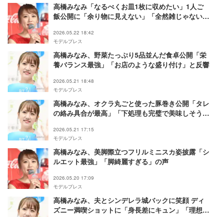
高橋みなみ「なるべくお皿1枚に収めたい」1人ご
飯公開に「余り物に見えない」「全然雑じゃない」
と反響
2026.05.22 18:42
モデルプレス
高橋みなみ、野菜たっぷり5品並んだ食卓公開「栄
養バランス最強」「お店のような盛り付け」と反響
2026.05.21 18:48
モデルプレス
高橋みなみ、オクラ丸ごと使った豚巻き公開「タレ
の絡み具合が最高」「下処理も完璧で美味しそう」
の声
2026.05.21 17:15
モデルプレス
高橋みなみ、美脚際立つフリルミニスカ姿披露「シ
ルエット最強」「脚綺麗すぎる」の声
2026.05.20 17:09
モデルプレス
高橋みなみ、夫とシンデレラ城バックに笑顔 ディ
ズニー満喫ショットに「身長差にキュン」「理想の