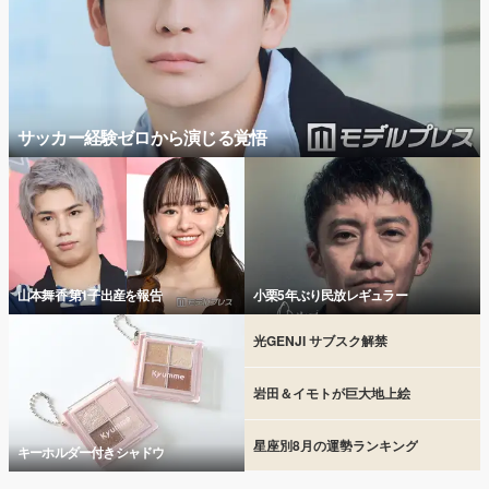
サッカー経験ゼロから演じる覚悟
山本舞香 第1子出産を報告
小栗5年ぶり民放レギュラー
光GENJI サブスク解禁
岩田＆イモトが巨大地上絵
星座別8月の運勢ランキング
キーホルダー付きシャドウ