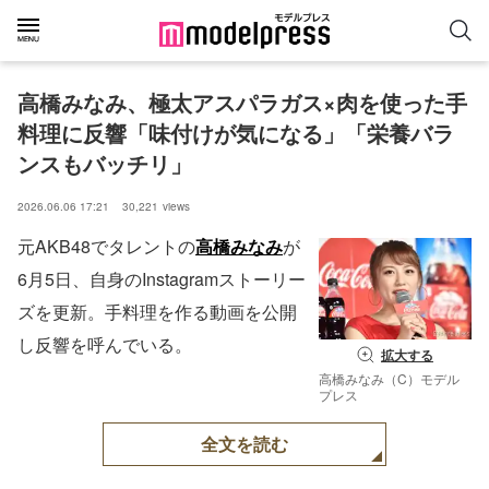
高橋みなみ、極太アスパラガス×肉を使った手
料理に反響「味付けが気になる」「栄養バラ
ンスもバッチリ」
2026.06.06 17:21
30,221
views
元AKB48でタレントの
高橋みなみ
が
6月5日、自身のInstagramストーリー
ズを更新。手料理を作る動画を公開
し反響を呼んでいる。
拡大する
高橋みなみ（C）モデル
プレス
全文を読む