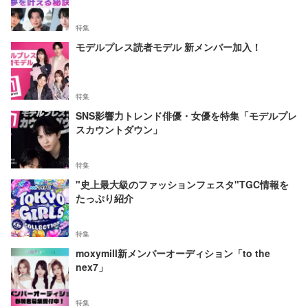
特集
モデルプレス読者モデル 新メンバー加入！
特集
SNS影響力トレンド俳優・女優を特集「モデルプレ
スカウントダウン」
特集
"史上最大級のファッションフェスタ"TGC情報を
たっぷり紹介
特集
moxymill新メンバーオーディション「to the
nex7」
特集