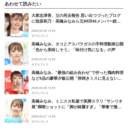
あわせて読みたい
大家志津香、父の死去報告 思い出つづったブログ
に指原莉乃・高橋みなみら元AKB48メンバー続々
反応「涙なしには読めなかった」
2026.05.29 14:02
モデルプレス
高橋みなみ、タコとアスパラガスの手料理動画公開
「色から美味しそう」「味付け気になる」の声
2026.05.29 13:52
モデルプレス
高橋みなみ、“最強の組み合わせ”で作った鶏肉料理
など5品の豪華夕飯公開「卵焼きミスに見えない」
「パンチが効いてよさそう」と反響
2026.05.28 13:05
モデルプレス
高橋みなみ、ミニスカ私服で美脚スラリ “サンリオ
展”満喫ショットに「脚が綺麗すぎ」「華奢で憧
れ」と反響
2026.05.27 14:09
モデルプレス