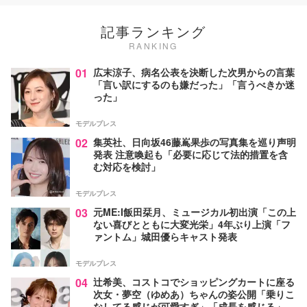
記事ランキング
RANKING
01
広末涼子、病名公表を決断した次男からの言葉
「言い訳にするのも嫌だった」「言うべきか迷
った」
モデルプレス
02
集英社、日向坂46藤嶌果歩の写真集を巡り声明
発表 注意喚起も「必要に応じて法的措置を含
む対応を検討」
モデルプレス
03
元ME:I飯田栞月、ミュージカル初出演「この上
ない喜びとともに大変光栄」4年ぶり上演「フ
ァントム」城田優らキャスト発表
モデルプレス
04
辻希美、コストコでショッピングカートに座る
次女・夢空（ゆめあ）ちゃんの姿公開「乗りこ
なしてる感じが可愛すぎ」「成長を感じる」の