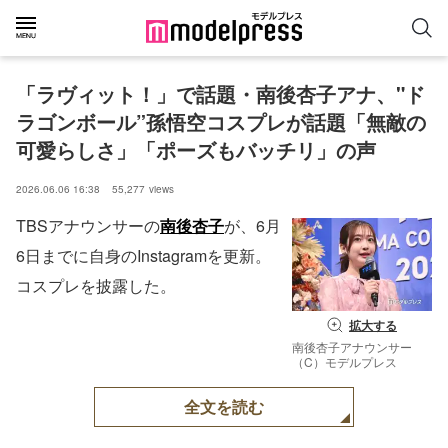
「ラヴィット！」で話題・南後杏子アナ、"ド
ラゴンボール”孫悟空コスプレが話題「無敵の
可愛らしさ」「ポーズもバッチリ」の声
2026.06.06 16:38
55,277
views
TBSアナウンサーの
南後杏子
が、6月
6日までに自身のInstagramを更新。
コスプレを披露した。
拡大する
南後杏子アナウンサー
（C）モデルプレス
全文を読む