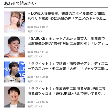
あわせて読みたい
＝LOVE大谷映美里、抜群のスタイル際立つ“闇落
ちウサギ衣装”姿に絶賛の声「アニメのキャラみた
い」「可愛くて最高」
2026.06.04 18:14
モデルプレス
「SASUKE」全カットされた人気芸人、生放送で
出演映像公開の“異例”対応に反響相次ぐ「レア」
「結構奮闘してる」
2026.01.07 11:59
モデルプレス
「ラヴィット！」で話題・南後杏子アナ、ディズニ
ーでのスカート姿に反響「天使」「ギャップに悩
殺」
2025.11.11 20:35
モデルプレス
「ラヴィット！」生放送中に出演者が涙 理由に共
演者総ツッコミ「SASUKEレベルで泣いてるや
ん」
2025.10.30 15:03
モデルプレス