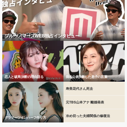
ブルーノマーズWEB独占インタビュー
恋人と破局 決断の理由語る
病名公表決断した息子の言葉
寿美花代さん死去
元TBS山本アナ 離婚発表
冷め切った夫婦関係の修復法
グラマーツインハーフ作り方