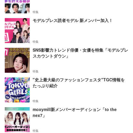
特集
モデルプレス読者モデル 新メンバー加入！
特集
SNS影響力トレンド俳優・女優を特集「モデルプレ
スカウントダウン」
特集
"史上最大級のファッションフェスタ"TGC情報を
たっぷり紹介
特集
moxymill新メンバーオーディション「to the
nex7」
特集