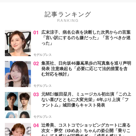
記事ランキング
RANKING
01
広末涼子、病名公表を決断した次男からの言葉
「言い訳にするのも嫌だった」「言うべきか迷
った」
モデルプレス
02
集英社、日向坂46藤嶌果歩の写真集を巡り声明
発表 注意喚起も「必要に応じて法的措置を含
む対応を検討」
モデルプレス
03
元ME:I飯田栞月、ミュージカル初出演「この上
ない喜びとともに大変光栄」4年ぶり上演「フ
ァントム」城田優らキャスト発表
モデルプレス
04
辻希美、コストコでショッピングカートに座る
次女・夢空（ゆめあ）ちゃんの姿公開「乗りこ
なしてる感じが可愛すぎ」「成長を感じる」の