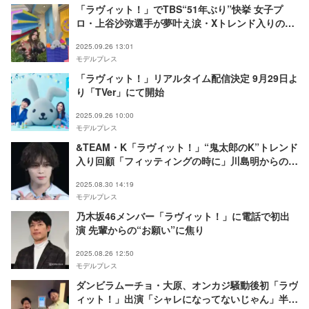
「ラヴィット！」でTBS“51年ぶり”快挙 女子プ
ロ・上谷沙弥選手が夢叶え涙・Xトレンド入りの反
響
2025.09.26 13:01
モデルプレス
「ラヴィット！」リアルタイム配信決定 9月29日よ
り「TVer」にて開始
2025.09.26 10:00
モデルプレス
&TEAM・K「ラヴィット！」“鬼太郎のK”トレンド
入り回顧「フィッティングの時に」川島明からのフ
ォローも明かす
2025.08.30 14:19
モデルプレス
乃木坂46メンバー「ラヴィット！」に電話で初出
演 先輩からの“お願い”に焦り
2025.08.26 12:50
モデルプレス
ダンビラムーチョ・大原、オンカジ騒動後初「ラヴ
ィット！」出演「シャレになってないじゃん」半年