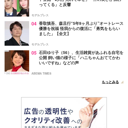
ってくる」と反響
モデルプレス
04
香取慎吾、森且行“5年9ヶ月ぶり”オートレース
優勝を祝福 怪我からの復活に「勇気をもらい
ました」【全文】
モデルプレス
05
石田ゆり子（56）、生活雑貨があふれる自宅を
公開 飼い猫の様子に「ハニちゃんおててかわ
いいですね」などの声
ABEMA TIMES
もっとみる