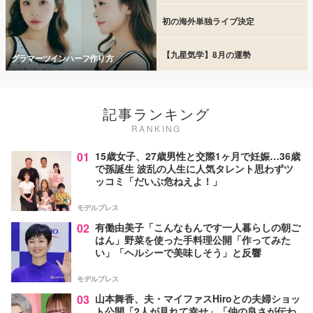
初の海外単独ライブ決定
【九星気学】8月の運勢
グラマーツインハーフ作り方
記事ランキング
RANKING
01
15歳女子、27歳男性と交際1ヶ月で妊娠…36歳
で孫誕生 波乱の人生に人気タレント思わずツ
ッコミ「だいぶ危ねえよ！」
モデルプレス
02
有働由美子「こんなもんです一人暮らしの朝ご
はん」野菜を使った手料理公開「作ってみた
い」「ヘルシーで美味しそう」と反響
モデルプレス
03
山本舞香、夫・マイファスHiroとの夫婦ショッ
ト公開「2人が見れて幸せ」「仲の良さが伝わ