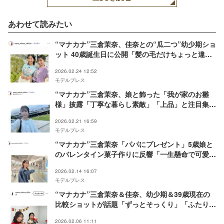
あわせて読みたい
“マナカナ”三倉茉奈、佳奈との“瓜二つ”幼少期ショ
ット 40歳誕生日に公開「髪の毛だけちょっと違
う」「天使2人」と反響
2026.02.24 12:52
モデルプレス
“マナカナ”三倉茉奈、娘と飾った「我が家のお雛
様」披露「丁寧な暮らし素敵」「上品」と注目集ま
る
2026.02.21 16:59
モデルプレス
“マナカナ”三倉茉奈「パパにプレゼント」5歳娘と
のバレンタイン菓子作りに反響「一生懸命で可愛
い」「美味しそう」
2026.02.14 16:07
モデルプレス
“マナカナ”三倉茉奈＆佳奈、幼少期＆39歳現在の
比較ショットが話題「ずっとそっくり」「ふたりっ
子が懐かしい」
2026.02.06 11:11