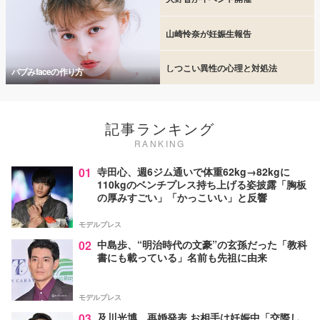
山崎怜奈が妊娠生報告
しつこい異性の心理と対処法
バブみfaceの作り方
記事ランキング
RANKING
01
寺田心、週6ジム通いで体重62kg→82kgに
110kgのベンチプレス持ち上げる姿披露「胸板
の厚みすごい」「かっこいい」と反響
モデルプレス
02
中島歩、“明治時代の文豪”の玄孫だった「教科
書にも載っている」名前も先祖に由来
モデルプレス
03
及川光博、再婚発表 お相手は妊娠中「交際し