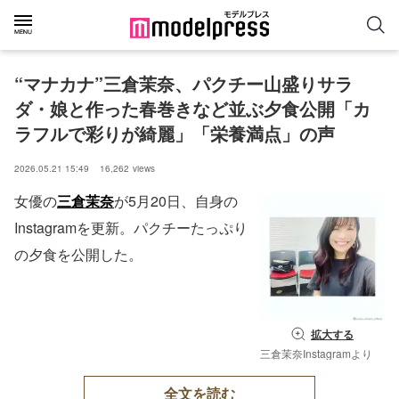
“マナカナ”三倉茉奈、パクチー山盛りサラ
ダ・娘と作った春巻きなど並ぶ夕食公開「カ
ラフルで彩りが綺麗」「栄養満点」の声
2026.05.21 15:49
16,262
views
女優の
三倉茉奈
が5月20日、自身の
Instagramを更新。パクチーたっぷり
の夕食を公開した。
拡大する
三倉茉奈Instagramより
全文を読む