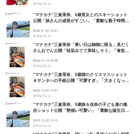
モデルプレス
“マナカナ”三倉茉奈、5歳長女とのスキーショット
公開「娘さんの成長がすごい」「素敵な親子時間」
の声
2026.01.20 15:37
モデルプレス
“マナカナ”三倉茉奈「寒い日は鍋物に限る」具だく
さんおでん公開「味染みてて美味しそう」「食欲そ
そる」の声
2026.01.13 19:36
モデルプレス
“マナカナ”三倉茉奈、5歳娘のクリスマスショット
＆サンタへの手紙公開「可愛すぎ」「大きくなっ
た」と反響
2025.12.25 19:57
モデルプレス
“マナカナ”三倉茉奈、5歳娘＆佳奈の子ども達の集
合ショット公開「勢揃い可愛い」「素敵な誕生日
会」と反響
2025.12.22 13:13
モデルプレス
“マナカナ”三倉茉奈、鍋いっぱい具沢山おでん投稿