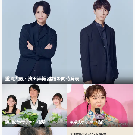
重岡大毅・濱田崇裕 結婚を同時発表
福山雅治がサプライズ登場
峯岸 夫からのキス告白
大野智がイベント開催