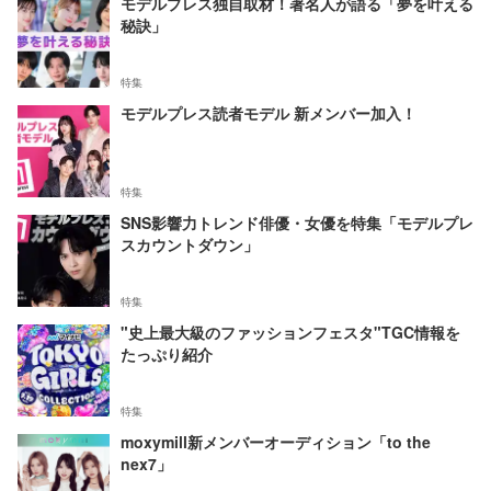
モデルプレス独自取材！著名人が語る「夢を叶える
秘訣」
特集
モデルプレス読者モデル 新メンバー加入！
特集
SNS影響力トレンド俳優・女優を特集「モデルプレ
スカウントダウン」
特集
"史上最大級のファッションフェスタ"TGC情報を
たっぷり紹介
特集
moxymill新メンバーオーディション「to the
nex7」