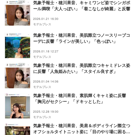
気象予報士・穂川果音、キャミワンピ姿でシンガポ
ール満喫「大人っぽい」「着こなしが綺麗」と反響
2026.01.21 16:30
モデルプレス
気象予報士・穂川果音、美肌際立つノースリーブコ
ーデに反響「ラインが美しい」「色っぽい」
2026.01.18 12:27
モデルプレス
気象予報士・穂川果音、美肌際立つキャミドレス姿
に反響「人魚姫みたい」「スタイル良すぎ」
2026.01.04 14:06
モデルプレス
気象予報士・穂川果音、素肌輝くキャミ姿に反響
「胸元がセクシー」「ドキッとした」
2025.12.28 19:00
モデルプレス
気象予報士・穂川果音、美肩＆ボディライン際立つ
オフショルタイトニット姿に「目のやり場に困る」