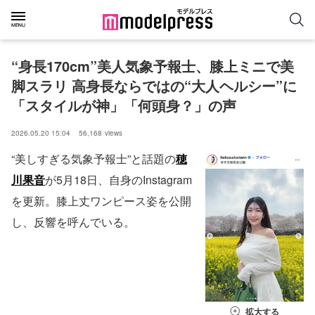
“身長170cm”美人気象予報士、膝上ミニで美
脚スラリ 高身長ならではの“大人ヘルシー”に
「スタイルが神」「何頭身？」の声
2026.05.20 15:04
56,168
views
“美しすぎる気象予報士”と話題の
穂
川果音
が5月18日、自身のInstagram
を更新。膝上丈ワンピース姿を公開
し、反響を呼んでいる。
拡大する