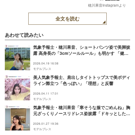
穂川果音Instagramより
全文を読む
あわせて読みたい
気象予報士・穂川果音、ショートパンツ姿で美脚披
露 高身長の「3cmソールルール」も明かす 「健康
的で素敵」「凄く参考になる」と反響
2026.04.19 16:08
モデルプレス
美人気象予報士、肩出しタイトトップスで美ボディ
ライン際立つ「色っぽい」「理想」と反響
2026.04.11 17:01
モデルプレス
気象予報士・穂川果音「寒そうな服でごめんね」胸
元ざっくりノースリドレス姿披露「ドキッとした」
「女神降臨」とファン悶絶
2026.01.27 19:36
モデルプレス