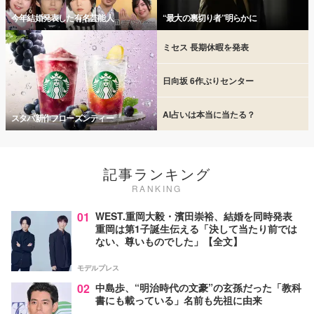
今年結婚発表した有名芸能人
“最大の裏切り者”明らかに
ミセス 長期休暇を発表
日向坂 6作ぶりセンター
AI占いは本当に当たる？
スタバ新作フローズンティー
記事ランキング
RANKING
01
WEST.重岡大毅・濱田崇裕、結婚を同時発表
重岡は第1子誕生伝える「決して当たり前では
ない、尊いものでした」【全文】
モデルプレス
02
中島歩、“明治時代の文豪”の玄孫だった「教科
書にも載っている」名前も先祖に由来