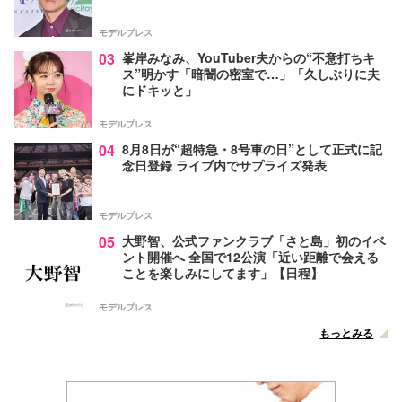
モデルプレス
03
峯岸みなみ、YouTuber夫からの“不意打ちキ
ス”明かす「暗闇の密室で…」「久しぶりに夫
にドキッと」
モデルプレス
04
8月8日が“超特急・8号車の日”として正式に記
念日登録 ライブ内でサプライズ発表
モデルプレス
05
大野智、公式ファンクラブ「さと島」初のイベ
ント開催へ 全国で12公演「近い距離で会える
ことを楽しみにしてます」【日程】
モデルプレス
もっとみる