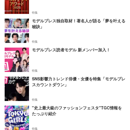
特集
モデルプレス独自取材！著名人が語る「夢を叶える
秘訣」
特集
モデルプレス読者モデル 新メンバー加入！
特集
SNS影響力トレンド俳優・女優を特集「モデルプレ
スカウントダウン」
特集
"史上最大級のファッションフェスタ"TGC情報を
たっぷり紹介
特集