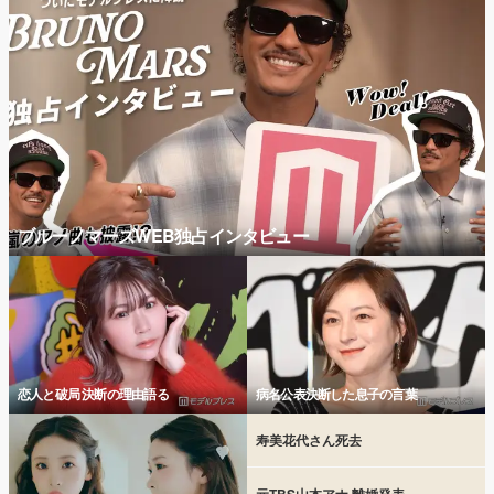
ブルーノマーズWEB独占インタビュー
恋人と破局 決断の理由語る
病名公表決断した息子の言葉
寿美花代さん死去
元TBS山本アナ 離婚発表