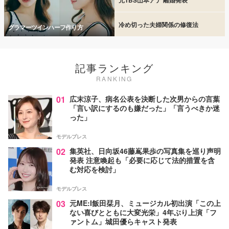
冷め切った夫婦関係の修復法
グラマーツインハーフ作り方
記事ランキング
RANKING
01
広末涼子、病名公表を決断した次男からの言葉
「言い訳にするのも嫌だった」「言うべきか迷
った」
モデルプレス
02
集英社、日向坂46藤嶌果歩の写真集を巡り声明
発表 注意喚起も「必要に応じて法的措置を含
む対応を検討」
モデルプレス
03
元ME:I飯田栞月、ミュージカル初出演「この上
ない喜びとともに大変光栄」4年ぶり上演「フ
ァントム」城田優らキャスト発表