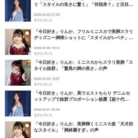
リ「スタイルの良さに驚く」「何頭身？」と注目集
まる
2026.04.22 21:53
モデルプレス
「今日好き」りんか、フリルミニスカで美脚スラリ
ディズニー満喫ショットに「スタイルがレベチ」
「お顔小さすぎる」とファン絶賛
2026.04.06 18:14
モデルプレス
「今日好き」りんか、ミニスカからスラリ美脚「ス
タイル抜群」「驚異の脚の長さ」の声
2026.04.02 13:37
モデルプレス
「今日好き」りんか、美ウエストちらり デニムセ
ットアップで抜群プロポーション披露【超十代
2026】
2026.03.31 20:49
モデルプレス
「今日好き」りんか、美脚輝くミニスカ姿「天才的
なスタイル」「脚綺麗すぎ」の声