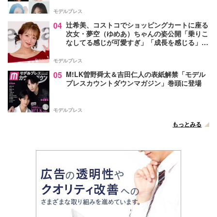
モデルプレス
04
辻希美、コストコでショッピングカートに座る
次女・夢空（ゆめあ）ちゃんの姿公開「乗りこ
なしてる感じが可愛すぎ」「成長を感じる」の
声
モデルプレス
05
M!LK曽野舜太＆吉田仁人の表紙解禁「モデル
プレスカウントダウンマガジン」巻頭に登場
モデルプレス
もっとみる