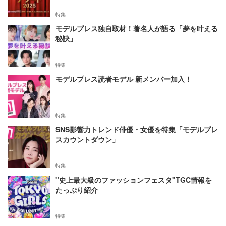
特集
モデルプレス独自取材！著名人が語る「夢を叶える
秘訣」
特集
モデルプレス読者モデル 新メンバー加入！
特集
SNS影響力トレンド俳優・女優を特集「モデルプレ
スカウントダウン」
特集
"史上最大級のファッションフェスタ"TGC情報を
たっぷり紹介
特集