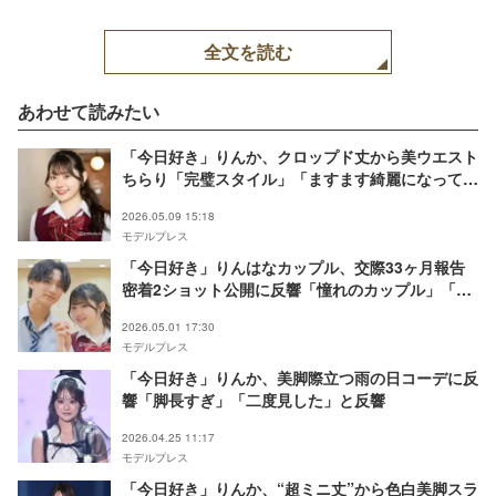
全文を読む
あわせて読みたい
「今日好き」りんか、クロップド丈から美ウエスト
ちらり「完璧スタイル」「ますます綺麗になって
る」と反響
2026.05.09 15:18
モデルプレス
「今日好き」りんはなカップル、交際33ヶ月報告
密着2ショット公開に反響「憧れのカップル」「ラ
ブラブな空気感が伝わってくる」
2026.05.01 17:30
モデルプレス
「今日好き」りんか、美脚際立つ雨の日コーデに反
響「脚長すぎ」「二度見した」と反響
2026.04.25 11:17
モデルプレス
「今日好き」りんか、“超ミニ丈”から色白美脚スラ