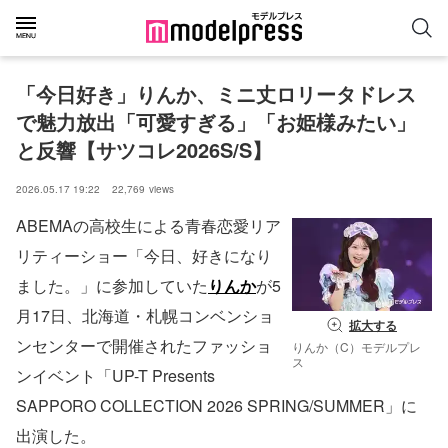
「今日好き」りんか、ミニ丈ロリータドレス
で魅力放出「可愛すぎる」「お姫様みたい」
と反響【サツコレ2026S/S】
2026.05.17 19:22
22,769
views
ABEMAの高校生による青春恋愛リア
リティーショー「今日、好きになり
ました。」に参加していた
りんか
が5
月17日、北海道・札幌コンベンショ
拡大する
ンセンターで開催されたファッショ
りんか（C）モデルプレ
ス
ンイベント「UP-T Presents
SAPPORO COLLECTION 2026 SPRING/SUMMER」に
出演した。