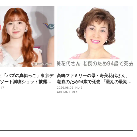
ミイヒ「バズの真似っこ」東京デ
高嶋ファミリーの母・寿美花代さん、
ゾート満喫ショット披露
老衰のため94歳で死去 「最期の最期ま
うに可愛い」「隠しきれな
で大女優 寿美花代だった母でした」と
:47
2026.08.06 14:45
ABEMA TIMES
の声
息子・高嶋政宏がコメント