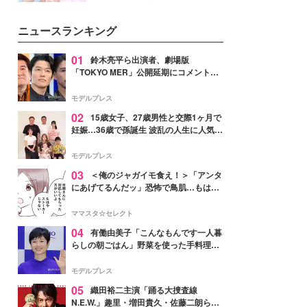
イベートでも仲良しで旅行好きな
モデル・愛甲ひかりさんと橋下美
ニュースランキング
好さんを迎えて本音で女子会トー
ク。猛暑のお出かけを快適に過ご
すヒントや、2人が感動した夏の
01
鈴木亮平ら出演者、劇場版
生理の新常識にも迫りました。
「TOKYO MER」公開延期にコメント
「現実のヒーローたちにチームMERから
最大の敬意とエールを」
モデルプレス
02
15歳女子、27歳男性と交際1ヶ月で
妊娠…36歳で孫誕生 波乱の人生に人気タ
レント思わずツッコミ「だいぶ危ねえ
よ！」
モデルプレス
03
＜俺のジャガイモ食え！＞「アンタ
にあげてるんだッ」恐怖で鳥肌…もはや
ストーカー？【第3話まんが】
ママスタ☆セレクト
04
有働由美子「こんなもんです一人暮
らしの朝ごはん」野菜を使った手料理公
開「作ってみたい」「ヘルシーで美味し
そう」と反響
モデルプレス
05
織田裕二主演「踊る大捜査線
N.E.W.」趣里・増田貴久・佐藤二朗ら新