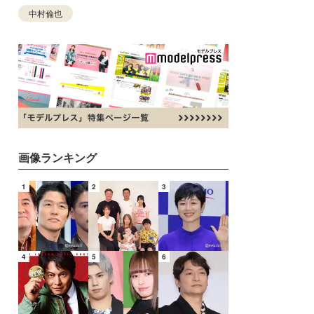
中村倫也
画像ランキング
1
2
3
4
5
6