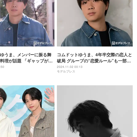
ゆうま、メンバーに振る舞
コムドットゆうま、4年半交際の恋人と
料理が話題 「ギャップが
破局 グループの“恋愛ルール”も一部変
作りたい」の声
更に
:50
2024.11.02 00:13
モデルプレス