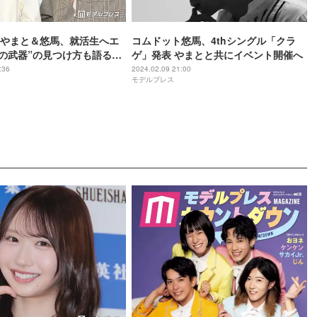
やまと＆悠馬、就活生へエ
コムドット悠馬、4thシングル「クラ
分の武器”の見つけ方も語る
ゲ」発表 やまとと共にイベント開催へ
明けることが重要」
:36
2024.02.09 21:00
モデルプレス