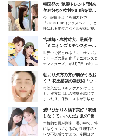
韓国発の“艶髪トレンド”到来
美容好きの女性の自信を育む
「ヘアケア事情」って？
今、韓国をはじめ国内外で
「Glass Hair（グラスヘア）」と
呼ばれる艶髪スタイルが熱い視線
を集めています。メイクやファッ
宮城舞・島村雄大、最新作
ションの完成度を高めるベースと
して、“髪そのものの美しさ”に改
『ミニオンズ＆モンスター
めて注目する人が増えている様
ズ』の魅力熱弁 ハチャメチャ
世界中で愛される「ミニオンズ」
子。今回は、そんな憧れの艶やか
だけじゃない“友情と絆”に感
シリーズの最新作『ミニオンズ＆
な髪を日常で叶える、美容好きの
動
モンスターズ』が8月7日（金）に
女性たちのヘアケア事情を紹介し
公開。モデルプレスでは、“大のミ
ます。
朝より夕方の方が肌がうるお
ニオン好き”という共通点を持つモ
デルの宮城舞と島村雄大の特別対
う？ 花王構築の新技術「ウォ
談をお届け！それぞれの視点か
ーターキャプチャリングスキ
毎朝入念にスキンケアを行って
ら、今作ならではの魅力や予想外
ン（捕水肌）」がスキンケア
も、夕方には肌の乾燥を感じてし
の感動をもたらす奥深いストーリ
の常識を変える予感
まったり、保湿ミストが手放せな
ーについて熱く語り合ってもらっ
いという読者も多いのでは？そん
た。
愛甲ひかり＆橋下美好「我慢
な美容の常識を大きく変える可能
性を秘めた、革新的な「Water
しなくていいんだ」夏の“暑さ
Capturing Skin（ウォーターキャ
対策”の新しい選択肢とは？
本格的な夏が到来！暑い中で、特
プチャリングスキン：捕水肌）」
にゆううつになるのが生理中のム
技術を、花王が構築した。
レや不快感ですよね。今回はプラ