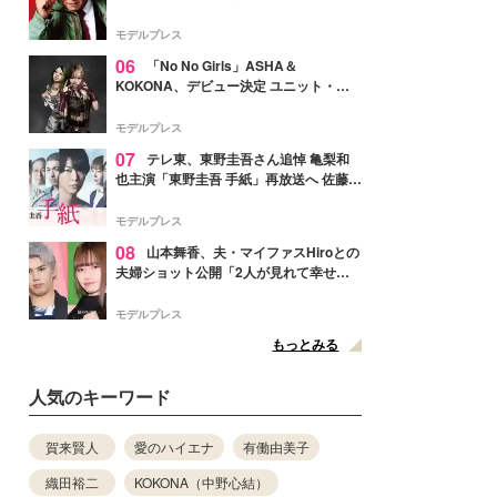
メンバー紹介映像解禁 各キャラクター象
徴する“謎のキーワード”も
モデルプレス
06
「No No Girls」ASHA＆
KOKONA、デビュー決定 ユニット・
TAKARAとしてセルフプロデュース楽曲
リリースへ
モデルプレス
07
テレ東、東野圭吾さん追悼 亀梨和
也主演「東野圭吾 手紙」再放送へ 佐藤隆
太・本田翼・中村倫也ら出演
モデルプレス
08
山本舞香、夫・マイファスHiroとの
夫婦ショット公開「2人が見れて幸せ」
「仲の良さが伝わってくる」と反響
モデルプレス
もっとみる
人気のキーワード
賀来賢人
愛のハイエナ
有働由美子
織田裕二
KOKONA（中野心結）