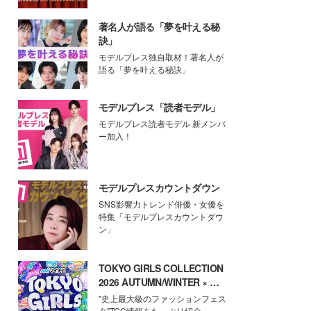
著名人が語る「夢を叶える秘
訣」
モデルプレス独自取材！著名人が
語る「夢を叶える秘訣」
モデルプレス「読者モデル」
モデルプレス読者モデル 新メンバ
ー加入！
モデルプレスカウントダウン
SNS影響力トレンド俳優・女優を
特集「モデルプレスカウントダウ
ン」
TOKYO GIRLS COLLECTION
2026 AUTUMN/WINTER × モ
デルプレス
"史上最大級のファッションフェス
タ"TGC情報をたっぷり紹介