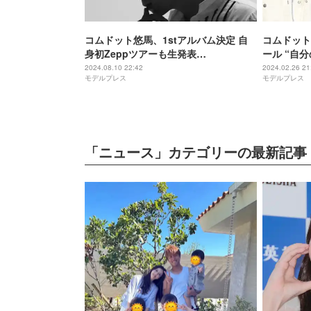
コムドット悠馬、1stアルバム決定 自
コムドット
身初Zeppツアーも生発表
ール “自
【CDF2024】
「心を打ち
2024.08.10 22:42
2024.02.26 21
モデルプレス
モデルプレス
「ニュース」カテゴリーの最新記事