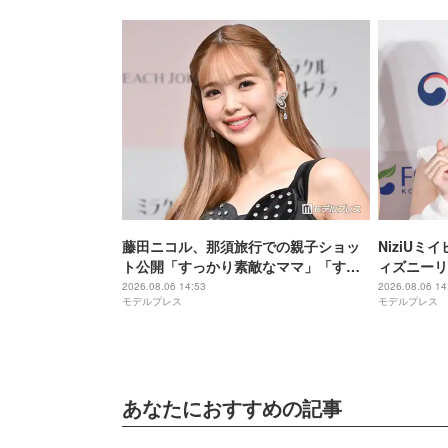
藤田ニコル、那須旅行での親子ショッ
NiziU
ト公開「すっかり素敵なママ」「すっ
ィズニーリ
ぽり収まってて可愛すぎる」と反響
「天使のよ
2026.08.06 14:53
2026.08.06 14
モデルプレス
モデルプレス
いオーラ」
あなたにおすすめの記事