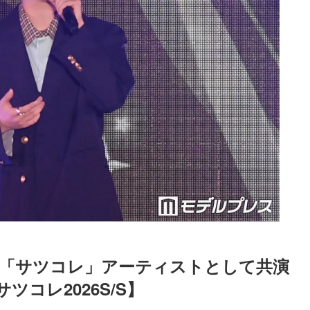
「サツコレ」アーティストとして共演 
コレ2026S/S】
Loaded
:
48.74%