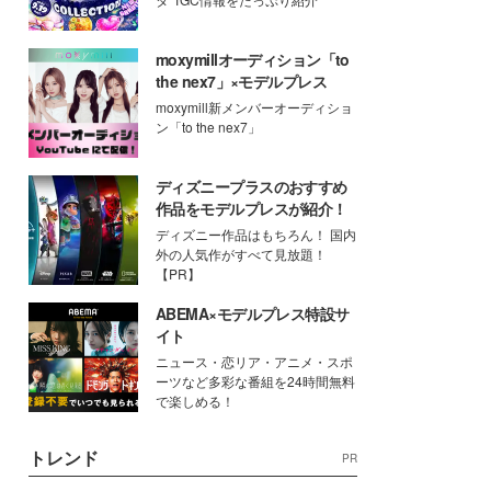
moxymillオーディション「to
the nex7」×モデルプレス
moxymill新メンバーオーディショ
ン「to the nex7」
ディズニープラスのおすすめ
作品をモデルプレスが紹介！
ディズニー作品はもちろん！ 国内
外の人気作がすべて見放題！
【PR】
ABEMA×モデルプレス特設サ
イト
ニュース・恋リア・アニメ・スポ
ーツなど多彩な番組を24時間無料
で楽しめる！
トレンド
PR