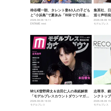
柿谷曜一朗、タレント妻&3人の子ども
集英社、日
と"小浜島"で夏休み「W杯で子供達と
巡り声明発
全く遊べなかった」
て法的措置
2026.08.06 16:11
2026.08.06 16
ENTAME next
モデルプレス
M!LK曽野舜太＆吉田仁人の表紙解禁
志尊淳、鍛
「モデルプレスカウントダウンマガジ
ンクトップ
ン」巻頭に登場
がすごい」
2026.08.06 16:00
2026.08.06 15
モデルプレス
モデルプレス