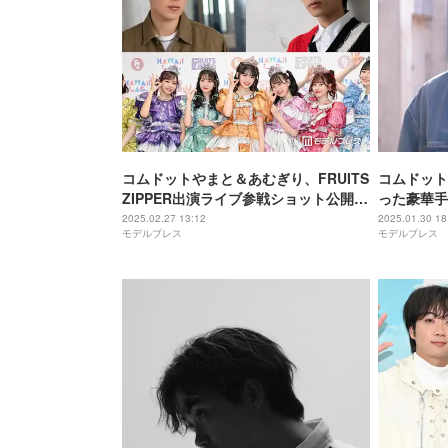
コムドットやまと＆あむぎり、FRUITS
コムドット
ZIPPER出演ライブ参戦ショット公開
った豪華手
推しメンにも注目集まる「ギャップす
沼」「全部
2025.02.27 13:12
2025.01.30 18
モデルプレス
モデルプレス
ごい」「がっつりオタクしてて最高」
の声