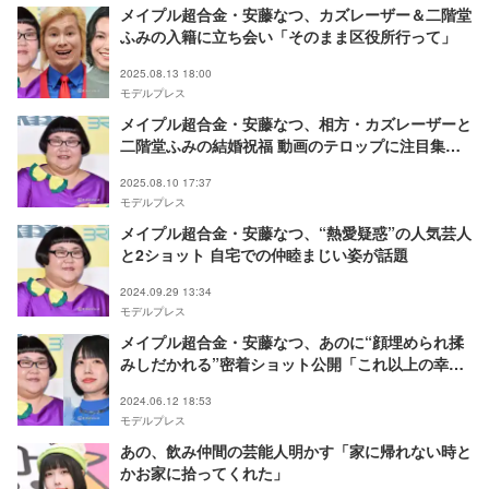
メイプル超合金・安藤なつ、カズレーザー＆二階堂
ふみの入籍に立ち会い「そのまま区役所行って」
2025.08.13 18:00
モデルプレス
メイプル超合金・安藤なつ、相方・カズレーザーと
二階堂ふみの結婚祝福 動画のテロップに注目集ま
る
2025.08.10 17:37
モデルプレス
メイプル超合金・安藤なつ、“熱愛疑惑”の人気芸人
と2ショット 自宅での仲睦まじい姿が話題
2024.09.29 13:34
モデルプレス
メイプル超合金・安藤なつ、あのに“顔埋められ揉
みしだかれる”密着ショット公開「これ以上の幸せ
などない」
2024.06.12 18:53
モデルプレス
あの、飲み仲間の芸能人明かす「家に帰れない時と
かお家に拾ってくれた」