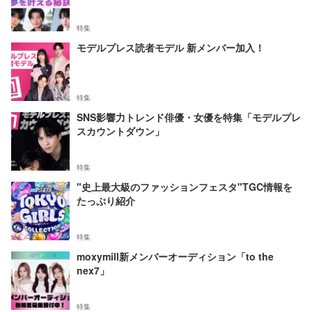
特集
モデルプレス読者モデル 新メンバー加入！
特集
SNS影響力トレンド俳優・女優を特集「モデルプレ
スカウントダウン」
特集
"史上最大級のファッションフェスタ"TGC情報を
たっぷり紹介
特集
moxymill新メンバーオーディション「to the
nex7」
特集