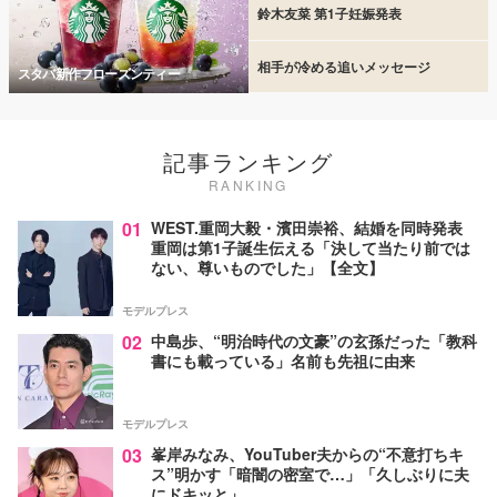
鈴木友菜 第1子妊娠発表
相手が冷める追いメッセージ
スタバ新作フローズンティー
記事ランキング
RANKING
01
WEST.重岡大毅・濱田崇裕、結婚を同時発表
重岡は第1子誕生伝える「決して当たり前では
ない、尊いものでした」【全文】
モデルプレス
02
中島歩、“明治時代の文豪”の玄孫だった「教科
書にも載っている」名前も先祖に由来
モデルプレス
03
峯岸みなみ、YouTuber夫からの“不意打ちキ
ス”明かす「暗闇の密室で…」「久しぶりに夫
にドキッと」