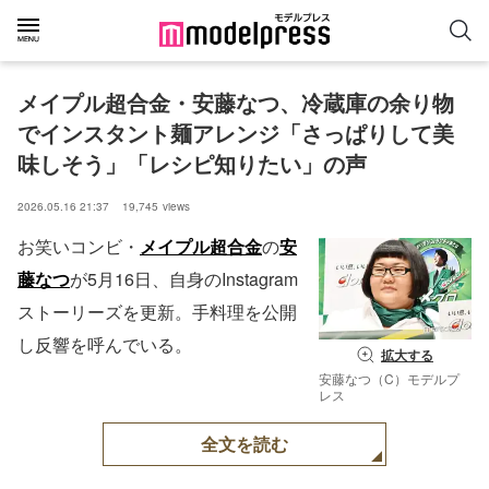
メイプル超合金・安藤なつ、冷蔵庫の余り物
でインスタント麺アレンジ「さっぱりして美
味しそう」「レシピ知りたい」の声
2026.05.16 21:37
19,745
views
お笑いコンビ・
メイプル超合金
の
安
藤なつ
が5月16日、自身のInstagram
ストーリーズを更新。手料理を公開
し反響を呼んでいる。
拡大する
安藤なつ（C）モデルプ
レス
全文を読む