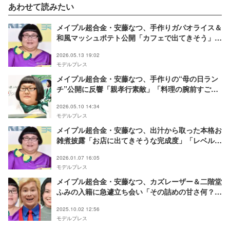
あわせて読みたい
メイプル超合金・安藤なつ、手作りガパオライス＆
和風マッシュポテト公開「カフェで出てきそう」
「レシピ知りたい」と反響
2026.05.13 19:02
モデルプレス
メイプル超合金・安藤なつ、手作りの“母の日ラン
チ”公開に反響「親孝行素敵」「料理の腕前すご
い」の声
2026.05.10 14:34
モデルプレス
メイプル超合金・安藤なつ、出汁から取った本格お
雑煮披露「お店に出てきそうな完成度」「レベルが
違う」絶賛の声
2026.01.07 16:05
モデルプレス
メイプル超合金・安藤なつ、カズレーザー＆二階堂
ふみの入籍に急遽立ち会い「その詰めの甘さ何？」
相方にイラっとした出来事とは
2025.10.02 12:56
モデルプレス