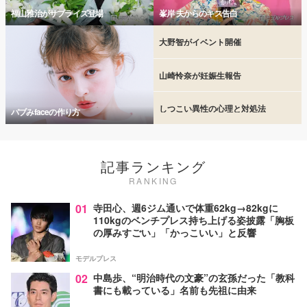
福山雅治がサプライズ登場
峯岸 夫からのキス告白
大野智がイベント開催
山崎怜奈が妊娠生報告
しつこい異性の心理と対処法
バブみfaceの作り方
記事ランキング
RANKING
01
寺田心、週6ジム通いで体重62kg→82kgに
110kgのベンチプレス持ち上げる姿披露「胸板
の厚みすごい」「かっこいい」と反響
モデルプレス
02
中島歩、“明治時代の文豪”の玄孫だった「教科
書にも載っている」名前も先祖に由来