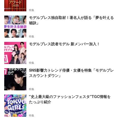
特集
モデルプレス独自取材！著名人が語る「夢を叶える
秘訣」
特集
モデルプレス読者モデル 新メンバー加入！
特集
SNS影響力トレンド俳優・女優を特集「モデルプレ
スカウントダウン」
特集
"史上最大級のファッションフェスタ"TGC情報を
たっぷり紹介
特集