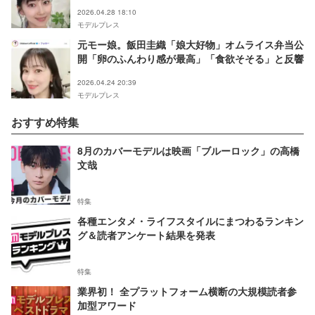
ランスがいい」の声
2026.04.28 18:10
モデルプレス
元モー娘。飯田圭織「娘大好物」オムライス弁当公
開「卵のふんわり感が最高」「食欲そそる」と反響
2026.04.24 20:39
モデルプレス
おすすめ特集
8月のカバーモデルは映画「ブルーロック」の高橋
文哉
特集
各種エンタメ・ライフスタイルにまつわるランキン
グ＆読者アンケート結果を発表
特集
業界初！ 全プラットフォーム横断の大規模読者参
加型アワード