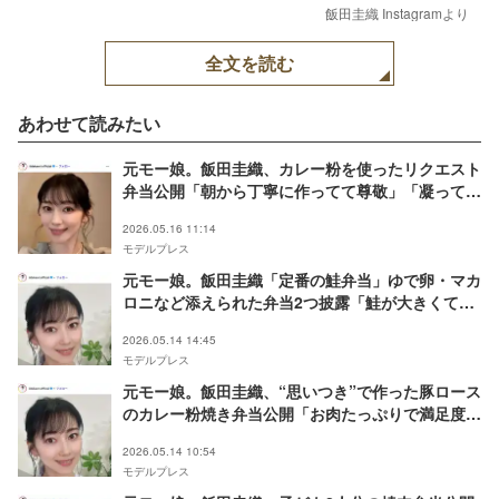
飯田圭織 Instagramより
全文を読む
あわせて読みたい
元モー娘。飯田圭織、カレー粉を使ったリクエスト
弁当公開「朝から丁寧に作ってて尊敬」「凝ってて
すごい」と絶賛の声
2026.05.16 11:14
モデルプレス
元モー娘。飯田圭織「定番の鮭弁当」ゆで卵・マカ
ロニなど添えられた弁当2つ披露「鮭が大きくてび
っくり」「デザート嬉しい」と反響
2026.05.14 14:45
モデルプレス
元モー娘。飯田圭織、“思いつき”で作った豚ロース
のカレー粉焼き弁当公開「お肉たっぷりで満足度高
い」「彩りが最高」の声
2026.05.14 10:54
モデルプレス