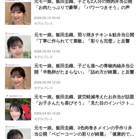
元モー娘。飯田圭織、子ども2人分の焼肉弁当公開
「お肉たっぷりで豪華」「パワーつきそう」の声
2026.05.12 16:42
モデルプレス
元モー娘。飯田圭織、照り焼きチキン＆鮭弁当公開
「丁寧に作られてて素敵」「彩りも完璧」と反響
2026.05.09 15:52
モデルプレス
元モー娘。飯田圭織、子ども達への青椒肉絲弁当公
開「半熟卵がたまらない」「詰め方が綺麗」と反響
2026.05.09 12:03
モデルプレス
元モー娘。飯田圭織、疲労軽減考えたお弁当が話題
「お子さんたち喜びそう」「見た目のインパクトも
すごい」
2026.04.30 16:28
モデルプレス
元モー娘。飯田圭織、3色肉巻きメインの手作り弁
当公開「ベビーコーンの彩りが綺麗」「健康的でバ