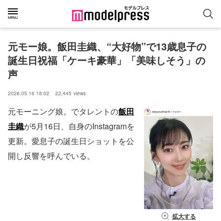
元モー娘。飯田圭織、“大好物”で13歳息子の
誕生日祝福「ケーキ豪華」「美味しそう」の
声
2026.05.16 18:02
22,445
views
元モーニング娘。でタレントの
飯田
圭織
が5月16日、自身のInstagramを
更新。愛息子の誕生日ショットを公
開し反響を呼んでいる。
拡大する