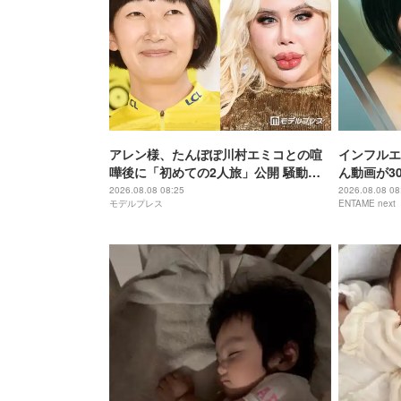
アレン様、たんぽぽ川村エミコとの喧
インフルエ
嘩後に「初めての2人旅」公開 騒動前
ん動画が3
に収録
ンチに病み
2026.08.08 08:25
2026.08.08 08
モデルプレス
ENTAME next