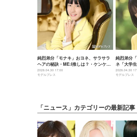
純烈弟分「モナキ」おヨネ、サラサラ
純烈弟分「
ヘアの秘訣・ME:I推しは？・ケンケン
ネ「大学生
と“不仲”発言の裏にあった深い思い…
信がなかっ
2026.04.30 17:00
2026.04.30 17
モデルプレス
モデルプレス
読者の質問に全力回答【インタビュー
の転換”【
連載Vol.8】
「ニュース」カテゴリーの最新記事