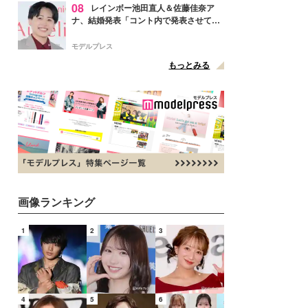
08
レインボー池田直人＆佐藤佳奈ア
ナ、結婚発表「コント内で発表させてい
ただきました」読売テレビ退社は生活拠
点変更のため
モデルプレス
もっとみる
画像ランキング
1
2
3
4
5
6