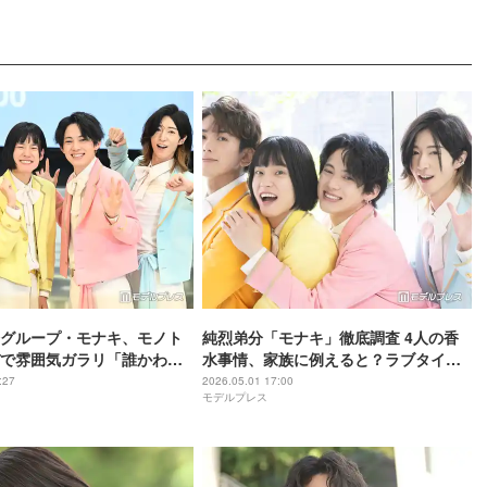
グループ・モナキ、モノト
純烈弟分「モナキ」徹底調査 4人の香
で雰囲気ガラリ「誰かわか
水事情、家族に例えると？ラブタイプ
」「オフモードでもかっこ
診断も実施【インタビュー連載Vol.9】
:27
2026.05.01 17:00
モデルプレス
響