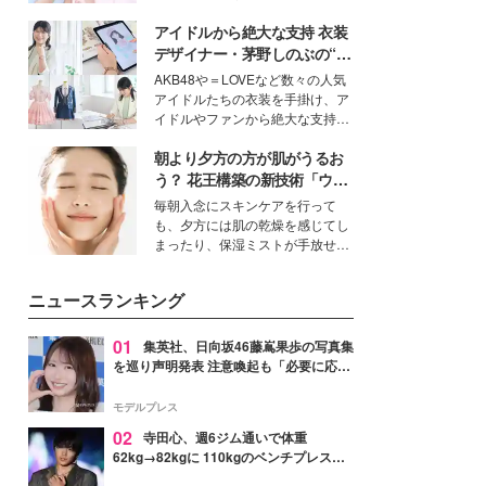
女性たちのヘアケア事情を紹介し
イベートでも仲良しで旅行好きな
ます。
アイドルから絶大な支持 衣装
モデル・愛甲ひかりさんと橋下美
好さんを迎えて本音で女子会トー
デザイナー・茅野しのぶの“可
ク。猛暑のお出かけを快適に過ご
愛い”を作る美学＜「シチズン
AKB48や＝LOVEなど数々の人気
すヒントや、2人が感動した夏の
クロスシー」インタビュー＞
アイドルたちの衣装を手掛け、ア
生理の新常識にも迫りました。
イドルやファンから絶大な支持を
得る、株式会社オサレカンパニー
朝より夕方の方が肌がうるお
取締役兼クリエイティブディレク
ター・茅野しのぶ。一人ひとりの
う？ 花王構築の新技術「ウォ
個性に寄り添い、魅力を引き出す
ーターキャプチャリングスキ
毎朝入念にスキンケアを行って
衣装作りは、多くの女性たちに勇
ン（捕水肌）」がスキンケア
も、夕方には肌の乾燥を感じてし
気と自信を与え続けている。
の常識を変える予感
まったり、保湿ミストが手放せな
いという読者も多いのでは？そん
な美容の常識を大きく変える可能
ニュースランキング
性を秘めた、革新的な「Water
Capturing Skin（ウォーターキャ
プチャリングスキン：捕水肌）」
01
集英社、日向坂46藤嶌果歩の写真集
技術を、花王が構築した。
を巡り声明発表 注意喚起も「必要に応じ
て法的措置を含む対応を検討」
モデルプレス
02
寺田心、週6ジム通いで体重
62kg→82kgに 110kgのベンチプレス持
ち上げる姿披露「胸板の厚みすごい」