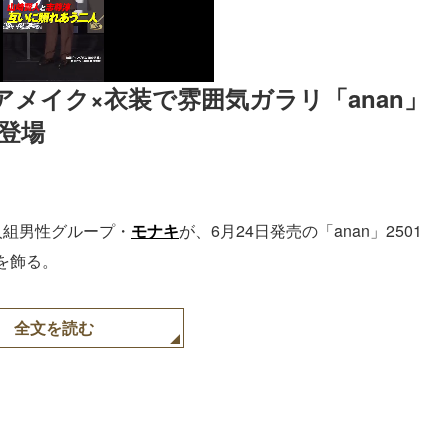
メイク×衣装で雰囲気ガラリ「anan」
登場
人組男性グループ・
モナキ
が、6月24日発売の「anan」2501
を飾る。
全文を読む