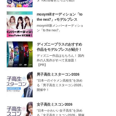
moxymillオーディション「to
the nex7」×モデルプレス
moxymill新メンバーオーディショ
ン「to the nex7」
ディズニープラスのおすすめ
作品をモデルプレスが紹介！
ディズニー作品はもちろん！ 国内
外の人気作がすべて見放題！
【PR】
男子高生ミスターコン2026
“日本一のイケメン高校生”を決め
る「男子高生ミスターコン2026」
開催中！
女子高生ミスコン2026
“日本一かわいい女子高生”を決め
る「女子高生ミスコン2026」開催