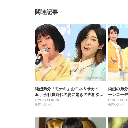
関連記事
純烈弟分「モナキ」おヨネ＆サカイ
純烈の弟分
Jr.、会社員時代の姿に驚きの声相次ぐ
ーンコーデ
「めっちゃ垢抜けてる」「髪型どうし
らなかった
2026.05.14 09:26
2026.05.04 12
モデルプレス
モデルプレス
たの」
いい」と反