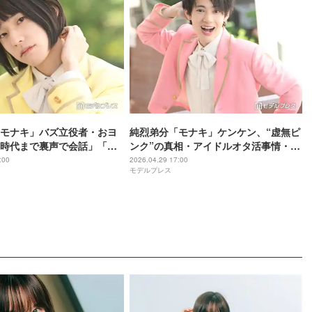
モナキ」バズ立役者・おヨ
純烈弟分「モナキ」ケンケン、“虚無ピ
時代まで裏声で会話」「自
ンク”の真相・アイドルオタ活事情・お
た」夢を叶えるための“発想
ヨネとはしご酒…読者の質問に全力回
:00
2026.04.29 17:00
モデルプレス
インタビュー連載Vol.7】
答【インタビュー連載Vol.6】