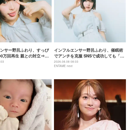
ンサー野呂ふわり、すっぴ
インフルエンサー野呂ふわり、催眠術
00万回再生 親との対立⇒ア
でアンチを克服 SNSで成功しても「全
「動画全消し」の軌跡
部猫のため」21歳の素顔
:03
2026.08.08 08:03
ENTAME next