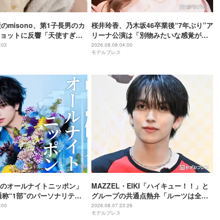
のmisono、第1子長男のカ
桜井玲香、乃木坂46卒業後“7年ぶり”ア
ョットに反響「天使すぎ
リーナ公演は「別物みたいな感覚があ
る」【New HISTORY COMING】
:03
2026.08.08 04:00
モデルプレス
のオールナイトニッポン」
MAZZEL・EIKI「ハイキュー！！」と
通称“1部”のパーソナリティ
グループの共通点熱弁「ルーツは全然
違うんですけど」
:00
2026.08.07 23:26
モデルプレス