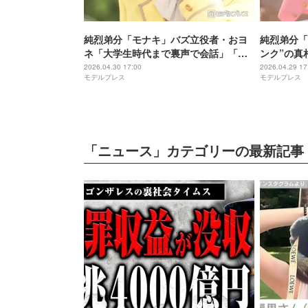
純烈弟分「モナキ」バズ立役者・おヨ
純烈弟分「
ネ「大学生時代まで裏声で会話」「自
ンク”の真
信がなかった」夢を叶えるための“発想
ヨネとはし
2026.04.30 17:00
2026.04.29 17
モデルプレス
モデルプレス
の転換”【インタビュー連載Vol.7】
答【インタ
「ニュース」カテゴリーの最新記事