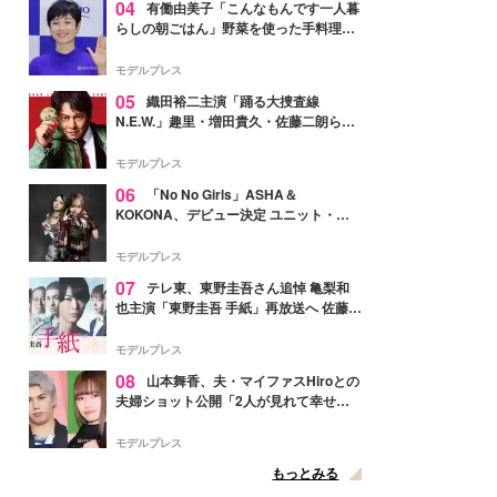
04
有働由美子「こんなもんです一人暮
らしの朝ごはん」野菜を使った手料理公
開「作ってみたい」「ヘルシーで美味し
そう」と反響
モデルプレス
05
織田裕二主演「踊る大捜査線
N.E.W.」趣里・増田貴久・佐藤二朗ら新
メンバー紹介映像解禁 各キャラクター象
徴する“謎のキーワード”も
モデルプレス
06
「No No Girls」ASHA＆
KOKONA、デビュー決定 ユニット・
TAKARAとしてセルフプロデュース楽曲
リリースへ
モデルプレス
07
テレ東、東野圭吾さん追悼 亀梨和
也主演「東野圭吾 手紙」再放送へ 佐藤隆
太・本田翼・中村倫也ら出演
モデルプレス
08
山本舞香、夫・マイファスHiroとの
夫婦ショット公開「2人が見れて幸せ」
「仲の良さが伝わってくる」と反響
モデルプレス
もっとみる