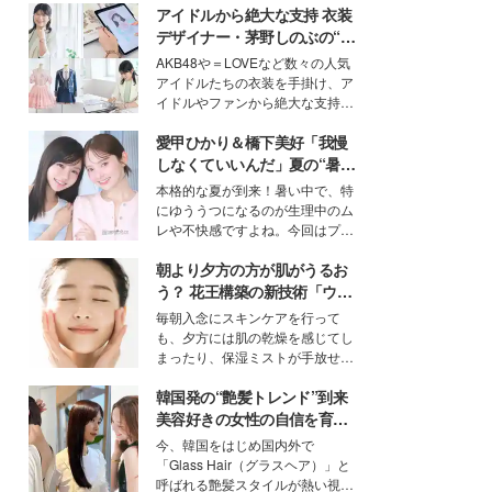
アイドルから絶大な支持 衣装
デザイナー・茅野しのぶの“可
愛い”を作る美学＜「シチズン
AKB48や＝LOVEなど数々の人気
クロスシー」インタビュー＞
アイドルたちの衣装を手掛け、ア
イドルやファンから絶大な支持を
得る、株式会社オサレカンパニー
愛甲ひかり＆橋下美好「我慢
取締役兼クリエイティブディレク
ター・茅野しのぶ。一人ひとりの
しなくていいんだ」夏の“暑さ
個性に寄り添い、魅力を引き出す
対策”の新しい選択肢とは？
本格的な夏が到来！暑い中で、特
衣装作りは、多くの女性たちに勇
にゆううつになるのが生理中のム
気と自信を与え続けている。
レや不快感ですよね。今回はプラ
イベートでも仲良しで旅行好きな
朝より夕方の方が肌がうるお
モデル・愛甲ひかりさんと橋下美
好さんを迎えて本音で女子会トー
う？ 花王構築の新技術「ウォ
ク。猛暑のお出かけを快適に過ご
ーターキャプチャリングスキ
毎朝入念にスキンケアを行って
すヒントや、2人が感動した夏の
ン（捕水肌）」がスキンケア
も、夕方には肌の乾燥を感じてし
生理の新常識にも迫りました。
の常識を変える予感
まったり、保湿ミストが手放せな
いという読者も多いのでは？そん
韓国発の“艶髪トレンド”到来
な美容の常識を大きく変える可能
性を秘めた、革新的な「Water
美容好きの女性の自信を育む
Capturing Skin（ウォーターキャ
「ヘアケア事情」って？
今、韓国をはじめ国内外で
プチャリングスキン：捕水肌）」
「Glass Hair（グラスヘア）」と
技術を、花王が構築した。
呼ばれる艶髪スタイルが熱い視線