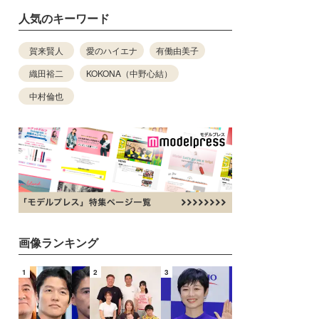
人気のキーワード
賀来賢人
愛のハイエナ
有働由美子
織田裕二
KOKONA（中野心結）
中村倫也
画像ランキング
1
2
3