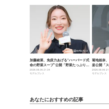
加藤綾菜、免疫力あげる“ハーバード式
菊地姫奈、
命の野菜スープ”公開「野菜たっぷりで
姿公開「ス
美味しそう」「栄養満点ですね」と反
ぎる」と話
2026.08.06 21:34
2026.08.06 21
モデルプレス
モデルプレス
響
あなたにおすすめの記事