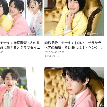
モナキ」徹底調査 4人の香
純烈弟分「モナキ」おヨネ、サラサラ
族に例えると？ラブタイプ
ヘアの秘訣・ME:I推しは？・ケンケン
【インタビュー連載Vol.9】
と“不仲”発言の裏にあった深い思い…
:00
2026.04.30 17:00
モデルプレス
読者の質問に全力回答【インタビュー
連載Vol.8】