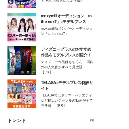
moxymillオーディション「to
the nex7」×モデルプレス
moxymill新メンバーオーディショ
ン「to the nex7」
ディズニープラスのおすすめ
作品をモデルプレスが紹介！
ディズニー作品はもちろん！ 国内
外の人気作がすべて見放題！
【PR】
TELASA×モデルプレス特設サ
イト
TELASAではドラマ・バラエティ
など幅広いジャンルの動画が全て
見放題！【PR】
トレンド
PR