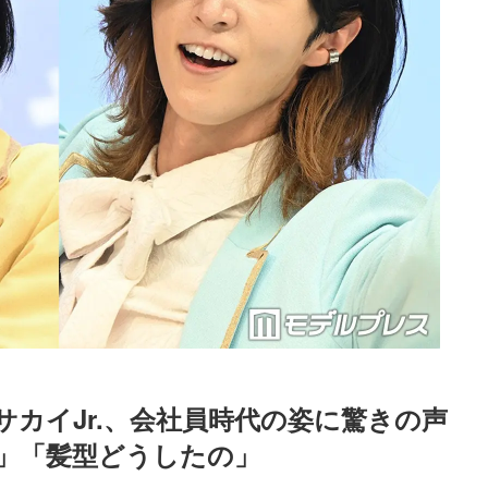
カイJr.、会社員時代の姿に驚きの声
」「髪型どうしたの」
Loaded
:
52.23%