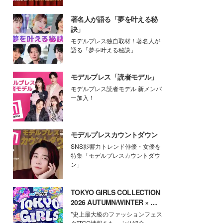
著名人が語る「夢を叶える秘
訣」
モデルプレス独自取材！著名人が
語る「夢を叶える秘訣」
モデルプレス「読者モデル」
モデルプレス読者モデル 新メンバ
ー加入！
モデルプレスカウントダウン
SNS影響力トレンド俳優・女優を
特集「モデルプレスカウントダウ
ン」
TOKYO GIRLS COLLECTION
2026 AUTUMN/WINTER × モ
デルプレス
"史上最大級のファッションフェス
タ"TGC情報をたっぷり紹介