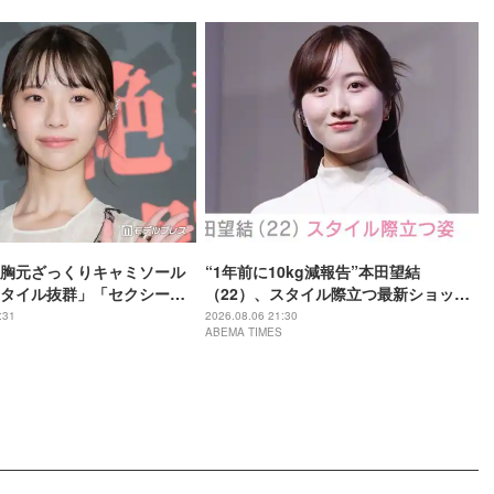
胸元ざっくりキャミソール
“1年前に10kg減報告”本田望結
タイル抜群」「セクシーす
（22）、スタイル際立つ最新ショット
題
に反響「痩せた？」「ミトちゃんに似
:31
2026.08.06 21:30
ABEMA TIMES
てきた」