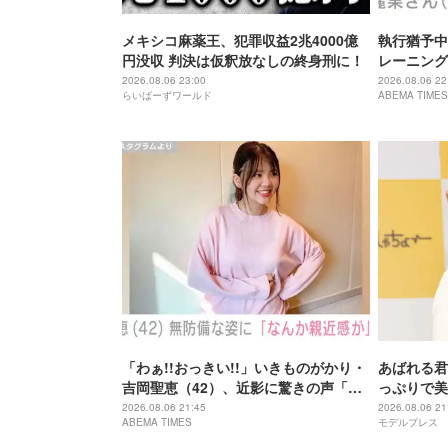
メキシコ麻薬王、犯罪収益2兆4000億
執行猶予中
円没収 判決は仮釈放なしの終身刑に！
レーニング
「痩せ過ぎ
2026.08.06 23:00
2026.08.06 22
らいばーずワールド
ABEMA TIMES
「わぁ!!おっきい!!」いきものがかり・
あばれる君
吉岡聖恵（42）、近影に驚きの声「な
っぷりで美
にこれ…大好き」「なんか親近感が」
が出てそう
2026.08.06 21:45
2026.08.06 21
ABEMA TIMES
モデルプレス