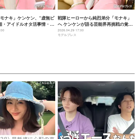
モナキ」ケンケン、“虚無ピ
戦隊ヒーローから純烈弟分「モナキ」
相・アイドルオタ活事情・お
へ ケンケンが語る芸能界再挑戦の覚悟
ご酒…読者の質問に全力回
「人を信用できなくなった時期」どん
:00
2026.04.29 17:00
モデルプレス
ビュー連載Vol.6】
底救った“人の縁”【インタビュー連載
Vol.5】