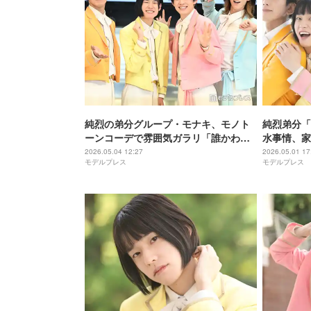
純烈の弟分グループ・モナキ、モノト
純烈弟分「
ーンコーデで雰囲気ガラリ「誰かわか
水事情、家
らなかった」「オフモードでもかっこ
診断も実施
2026.05.04 12:27
2026.05.01 17
モデルプレス
モデルプレス
いい」と反響