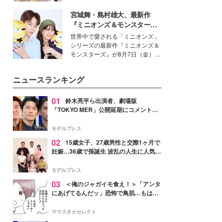
を集めています。メイクやファッ
宮城舞・島村雄大、最新作
ションの完成度を高めるベースと
して、“髪そのものの美しさ”に改
『ミニオンズ＆モンスター
めて注目する人が増えている様
ズ』の魅力熱弁 ハチャメチャ
世界中で愛される「ミニオンズ」
子。今回は、そんな憧れの艶やか
だけじゃない“友情と絆”に感
シリーズの最新作『ミニオンズ＆
な髪を日常で叶える、美容好きの
動
モンスターズ』が8月7日（金）に
女性たちのヘアケア事情を紹介し
公開。モデルプレスでは、“大のミ
ます。
ニオン好き”という共通点を持つモ
ニュースランキング
デルの宮城舞と島村雄大の特別対
談をお届け！それぞれの視点か
ら、今作ならではの魅力や予想外
01
鈴木亮平ら出演者、劇場版
の感動をもたらす奥深いストーリ
「TOKYO MER」公開延期にコメント
ーについて熱く語り合ってもらっ
「現実のヒーローたちにチームMERから
た。
最大の敬意とエールを」
モデルプレス
02
15歳女子、27歳男性と交際1ヶ月で
妊娠…36歳で孫誕生 波乱の人生に人気タ
レント思わずツッコミ「だいぶ危ねえ
よ！」
モデルプレス
03
＜俺のジャガイモ食え！＞「アンタ
にあげてるんだッ」恐怖で鳥肌…もはや
ストーカー？【第3話まんが】
ママスタ☆セレクト