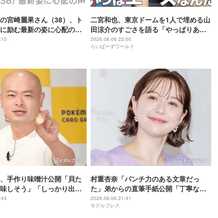
の宮崎麗果さん（38）、ト
二宮和也、東京ドームを1人で埋める山
に励む最新の姿に心配の声
田涼介のすごさを語る「やっぱりあい
」「なんだか痛々しい…」
つはエース」
:15
2026.08.06 22:00
らいばーずワールド
、手作り味噌汁公開「貝た
村重杏奈「パンチ力のある文章だっ
味しそう」「しっかり出汁
た」弟からの直筆手紙公開「丁寧な
」の声
字」「読みやすい」と反響
:43
2026.08.06 21:41
モデルプレス