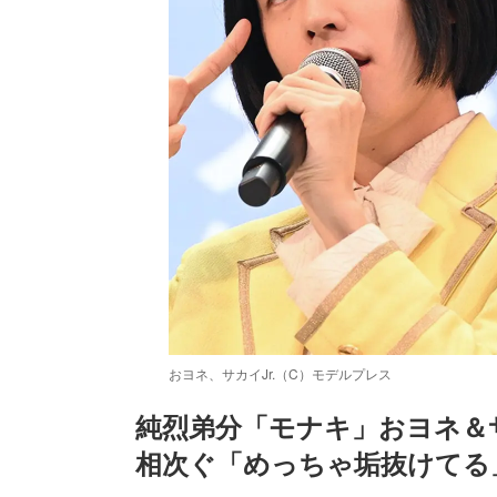
おヨネ、サカイJr.（C）モデルプレス
純烈弟分「モナキ」おヨネ＆サ
相次ぐ「めっちゃ垢抜けてる
/
Unmute