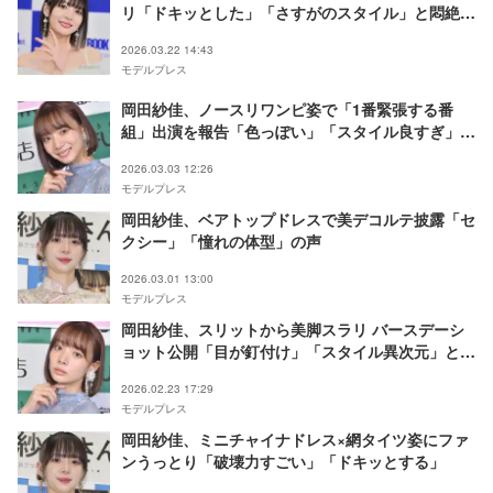
リ「ドキッとした」「さすがのスタイル」と悶絶の
声
2026.03.22 14:43
モデルプレス
岡田紗佳、ノースリワンピ姿で「1番緊張する番
組」出演を報告「色っぽい」「スタイル良すぎ」の
声
2026.03.03 12:26
モデルプレス
岡田紗佳、ベアトップドレスで美デコルテ披露「セ
クシー」「憧れの体型」の声
2026.03.01 13:00
モデルプレス
岡田紗佳、スリットから美脚スラリ バースデーシ
ョット公開「目が釘付け」「スタイル異次元」と反
響
2026.02.23 17:29
モデルプレス
岡田紗佳、ミニチャイナドレス×網タイツ姿にファ
ンうっとり「破壊力すごい」「ドキッとする」