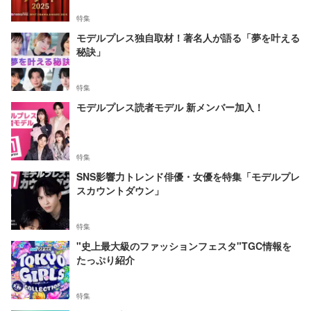
特集
モデルプレス独自取材！著名人が語る「夢を叶える
秘訣」
特集
モデルプレス読者モデル 新メンバー加入！
特集
SNS影響力トレンド俳優・女優を特集「モデルプレ
スカウントダウン」
特集
"史上最大級のファッションフェスタ"TGC情報を
たっぷり紹介
特集