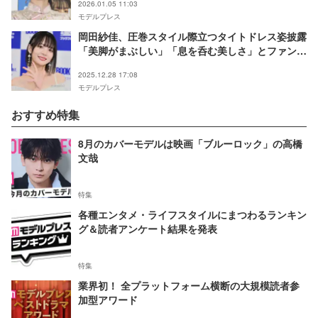
2026.01.05 11:03
モデルプレス
岡田紗佳、圧巻スタイル際立つタイトドレス姿披露
「美脚がまぶしい」「息を呑む美しさ」とファン熱
狂
2025.12.28 17:08
モデルプレス
おすすめ特集
8月のカバーモデルは映画「ブルーロック」の高橋
文哉
特集
各種エンタメ・ライフスタイルにまつわるランキン
グ＆読者アンケート結果を発表
特集
業界初！ 全プラットフォーム横断の大規模読者参
加型アワード