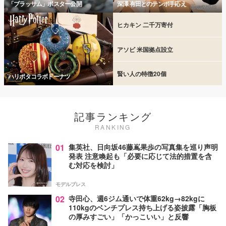
「ブラッサム」ポスター公開
深澤 有田とのテンポ手応え
ヒカキン 二千万寄付
アソビ 米国拠点設立
賢い人の特徴20個
ハリポタコラボドーナツ
記事ランキング
RANKING
01
集英社、日向坂46藤嶌果歩の写真集を巡り声明
発表 注意喚起も「必要に応じて法的措置を含
む対応を検討」
モデルプレス
02
寺田心、週6ジム通いで体重62kg→82kgに
110kgのベンチプレス持ち上げる姿披露「胸板
の厚みすごい」「かっこいい」と反響