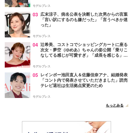
モデルプレス
03
広末涼子、病名公表を決断した次男からの言葉
「言い訳にするのも嫌だった」「言うべきか迷
った」
モデルプレス
04
辻希美、コストコでショッピングカートに座る
次女・夢空（ゆめあ）ちゃんの姿公開「乗りこ
なしてる感じが可愛すぎ」「成長を感じる」の
声
モデルプレス
05
レインボー池田直人＆佐藤佳奈アナ、結婚発表
「コント内で発表させていただきました」読売
テレビ退社は生活拠点変更のため
モデルプレス
もっとみる