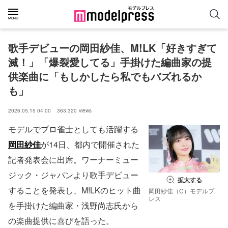
歌手デビューの岡田紗佳、M!LK「好きすぎて
滅！」「爆裂愛してる」手掛けた編曲家の提
供楽曲に「もしかしたら私でもバズれるか
も」
2026.05.15 04:00
363,320
views
モデルでプロ雀士としても活躍する
岡田紗佳
が14日、都内で開催された
記者発表会に出席。ワーナーミュー
ジック・ジャパンより歌手デビュー
拡大する
することを発表し、M!LKのヒット曲
岡田紗佳（C）モデルプ
レス
を手掛けた編曲家・浅野尚志氏から
の楽曲提供に喜びを語った。