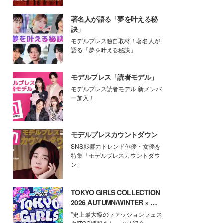
著名人が語る「夢を叶える秘
訣」
モデルプレス独自取材！著名人が
語る「夢を叶える秘訣」
モデルプレス「読者モデル」
モデルプレス読者モデル 新メンバ
ー加入！
モデルプレスカウントダウン
SNS影響力トレンド俳優・女優を
特集「モデルプレスカウントダウ
ン」
TOKYO GIRLS COLLECTION
2026 AUTUMN/WINTER × モ
デルプレス
"史上最大級のファッションフェス
タ"TGC情報をたっぷり紹介