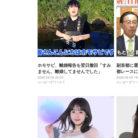
ホモサピ、離婚報告を翌日撤回「すみ
副首都に選
ません、離婚してませんでした」
都レースに
もと首都」
2026.08.06 20:00
2026.08.06 19
らいばーずワールド
らいばーずワー