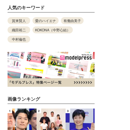
人気のキーワード
賀来賢人
愛のハイエナ
有働由美子
織田裕二
KOKONA（中野心結）
中村倫也
画像ランキング
1
2
3