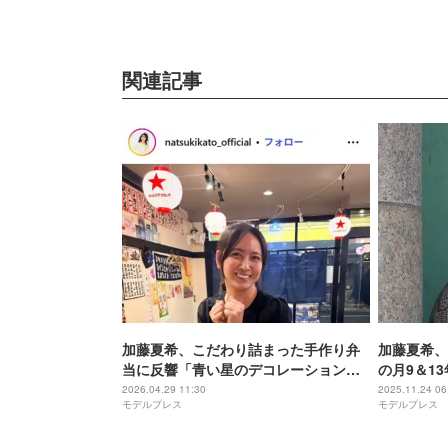
関連記事
加藤夏希、こだわり詰まった手作り弁
加藤夏希、
当に反響「青い星のデコレーションが
の月9＆1
斬新」「工夫がすごい」
誌記者役に
2026.04.29 11:30
2025.11.24 06
モデルプレス
モデルプレス