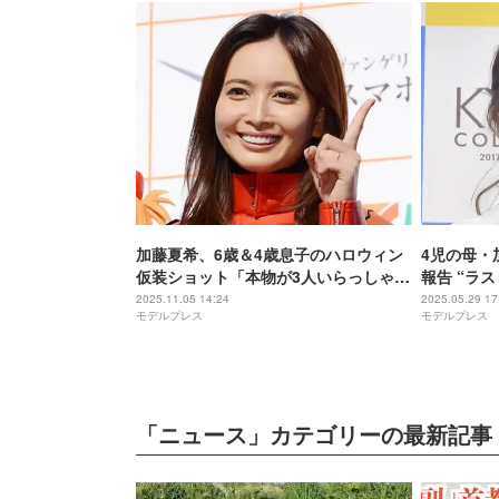
加藤夏希、6歳＆4歳息子のハロウィン
4児の母・
仮装ショット「本物が3人いらっしゃっ
報告 “ラ
て」エピソードも披露
きくなって
2025.11.05 14:24
2025.05.29 17
モデルプレス
モデルプレス
「ニュース」カテゴリーの最新記事