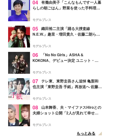
04
有働由美子「こんなもんです一人暮
らしの朝ごはん」野菜を使った手料理公
開「作ってみたい」「ヘルシーで美味し
そう」と反響
モデルプレス
05
織田裕二主演「踊る大捜査線
N.E.W.」趣里・増田貴久・佐藤二朗ら新
メンバー紹介映像解禁 各キャラクター象
徴する“謎のキーワード”も
モデルプレス
06
「No No Girls」ASHA＆
KOKONA、デビュー決定 ユニット・
TAKARAとしてセルフプロデュース楽曲
リリースへ
モデルプレス
07
テレ東、東野圭吾さん追悼 亀梨和
也主演「東野圭吾 手紙」再放送へ 佐藤隆
太・本田翼・中村倫也ら出演
モデルプレス
08
山本舞香、夫・マイファスHiroとの
夫婦ショット公開「2人が見れて幸せ」
「仲の良さが伝わってくる」と反響
モデルプレス
もっとみる