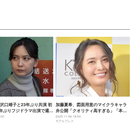
沢口靖子と23年ぶり共演 初
加藤夏希、図面用意のマイクラキャラ
3年ぶりフジドラマ出演で週刊
弁公開「クオリティ高すぎる」「本気
【絶対零度】
度すごい」の声
:00
2025.11.06 18:54
モデルプレス