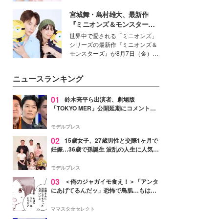
イベートでも仲良しで旅行好きな
宮城舞・島村雄大、最新作
モデル・愛甲ひかりさんと橋下美
好さんを迎えて本音で女子会トー
『ミニオンズ＆モンスター
ク。猛暑のお出かけを快適に過ご
ズ』の魅力熱弁 ハチャメチャ
世界中で愛される「ミニオンズ」
すヒントや、2人が感動した夏の
だけじゃない“友情と絆”に感
シリーズの最新作『ミニオンズ＆
生理の新常識にも迫りました。
動
モンスターズ』が8月7日（金）に
公開。モデルプレスでは、“大のミ
ニオン好き”という共通点を持つモ
ニュースランキング
デルの宮城舞と島村雄大の特別対
談をお届け！それぞれの視点か
ら、今作ならではの魅力や予想外
01
鈴木亮平ら出演者、劇場版
の感動をもたらす奥深いストーリ
「TOKYO MER」公開延期にコメント
ーについて熱く語り合ってもらっ
「現実のヒーローたちにチームMERから
た。
最大の敬意とエールを」
モデルプレス
02
15歳女子、27歳男性と交際1ヶ月で
妊娠…36歳で孫誕生 波乱の人生に人気タ
レント思わずツッコミ「だいぶ危ねえ
よ！」
モデルプレス
03
＜俺のジャガイモ食え！＞「アンタ
にあげてるんだッ」恐怖で鳥肌…もはや
ストーカー？【第3話まんが】
ママスタ☆セレクト