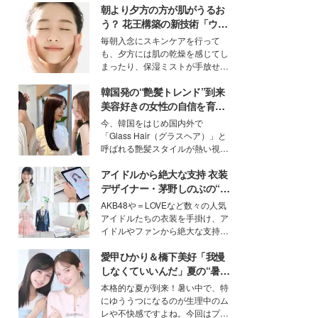
朝より夕方の方が肌がうるお
う？ 花王構築の新技術「ウォ
ーターキャプチャリングスキ
毎朝入念にスキンケアを行って
ン（捕水肌）」がスキンケア
も、夕方には肌の乾燥を感じてし
の常識を変える予感
まったり、保湿ミストが手放せな
いという読者も多いのでは？そん
韓国発の“艶髪トレンド”到来
な美容の常識を大きく変える可能
性を秘めた、革新的な「Water
美容好きの女性の自信を育む
Capturing Skin（ウォーターキャ
「ヘアケア事情」って？
今、韓国をはじめ国内外で
プチャリングスキン：捕水肌）」
「Glass Hair（グラスヘア）」と
技術を、花王が構築した。
呼ばれる艶髪スタイルが熱い視線
を集めています。メイクやファッ
アイドルから絶大な支持 衣装
ションの完成度を高めるベースと
して、“髪そのものの美しさ”に改
デザイナー・茅野しのぶの“可
めて注目する人が増えている様
愛い”を作る美学＜「シチズン
AKB48や＝LOVEなど数々の人気
子。今回は、そんな憧れの艶やか
クロスシー」インタビュー＞
アイドルたちの衣装を手掛け、ア
な髪を日常で叶える、美容好きの
イドルやファンから絶大な支持を
女性たちのヘアケア事情を紹介し
得る、株式会社オサレカンパニー
ます。
愛甲ひかり＆橋下美好「我慢
取締役兼クリエイティブディレク
ター・茅野しのぶ。一人ひとりの
しなくていいんだ」夏の“暑さ
個性に寄り添い、魅力を引き出す
対策”の新しい選択肢とは？
本格的な夏が到来！暑い中で、特
衣装作りは、多くの女性たちに勇
にゆううつになるのが生理中のム
気と自信を与え続けている。
レや不快感ですよね。今回はプラ