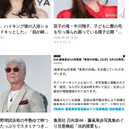
、ハイキング後の入浴ショ
双子の母・中川翔子、子どもに髪の毛
ドキッとした」「肌が綺
を引っ張られ困っている様子公開「マ
マあるある」「乱れっぷりに笑った」
:50
2026.08.06 18:46
モデルプレス
と反響
野球試合前の半熟ゆで卵つ
集英社 日向坂46・藤嶌果歩写真集めぐ
たっぷりでスタミナつきそ
り注意喚起「法的措置も」