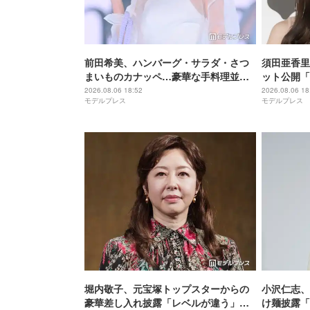
前田希美、ハンバーグ・サラダ・さつ
須田亜香里
まいものカナッペ…豪華な手料理並ぶ
ット公開「
食卓公開「全部美味しそう」「盛り付
麗」と反響
2026.08.06 18:52
2026.08.06 18
モデルプレス
モデルプレス
けがおしゃれ」と絶賛の声
堀内敬子、元宝塚トップスターからの
小沢仁志、
豪華差し入れ披露「レベルが違う」
け麺披露「