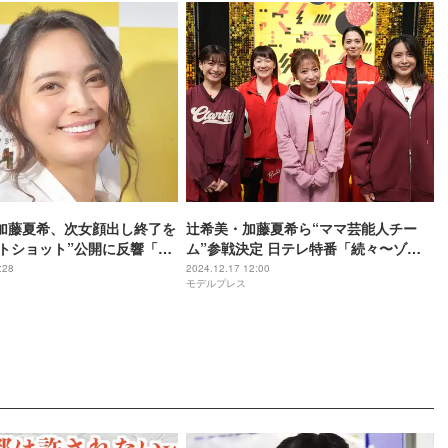
加藤夏希、次女顔出し終了を
辻希美・加藤夏希ら“ママ芸能人チー
ストショット”公開に反響「大
ム”参戦決定 日テレ特番「続々〜ゾク
る」「可愛すぎ」
ゾク〜」第2弾出演者解禁
:28
2024.12.17 12:00
モデルプレス