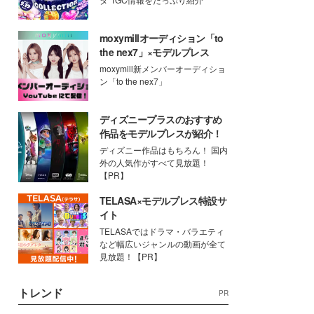
moxymillオーディション「to
the nex7」×モデルプレス
moxymill新メンバーオーディショ
ン「to the nex7」
ディズニープラスのおすすめ
作品をモデルプレスが紹介！
ディズニー作品はもちろん！ 国内
外の人気作がすべて見放題！
【PR】
TELASA×モデルプレス特設サ
イト
TELASAではドラマ・バラエティ
など幅広いジャンルの動画が全て
見放題！【PR】
トレンド
PR