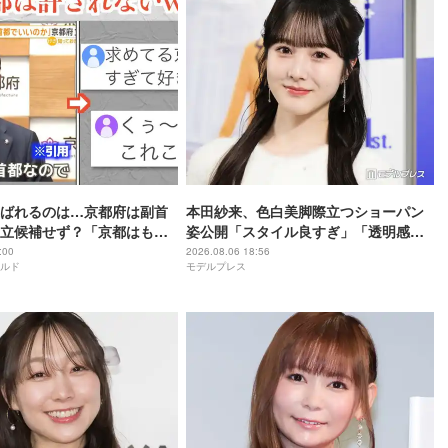
ばれるのは…京都府は副首
本田紗来、色白美脚際立つショーパン
立候補せず？「京都はもと
姿公開「スタイル良すぎ」「透明感が
増してる」の声
:00
2026.08.06 18:56
ルド
モデルプレス