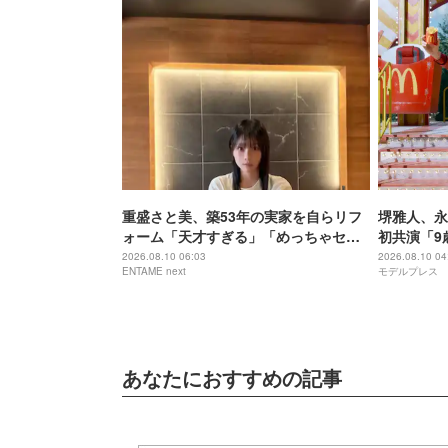
重盛さと美、築53年の実家を自らリフ
堺雅人、永
ォーム「天才すぎる」「めっちゃセン
初共演「9
スある」と絶賛の声
タジ
2026.08.10 06:03
2026.08.10 04
ENTAME next
モデルプレス
あなたにおすすめの記事