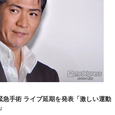
緊急手術 ライブ延期を発表「激しい運動
」
Loaded
:
52.23%