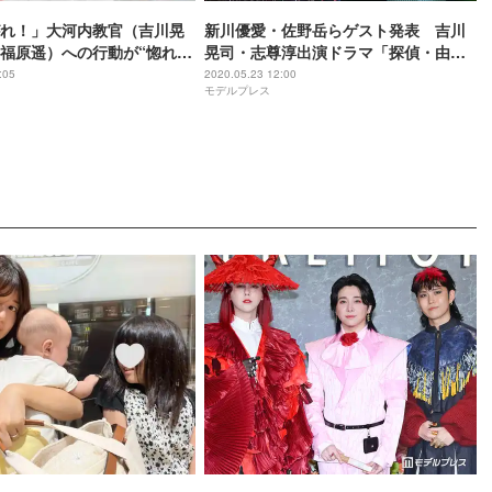
れ！」大河内教官（吉川晃
新川優愛・佐野岳らゲスト発表 吉川
福原遥）への行動が“惚れて
晃司・志尊淳出演ドラマ「探偵・由利
件”「最高すぎます」「かっ
麟太郎」
:05
2020.05.23 12:00
モデルプレス
反響続々