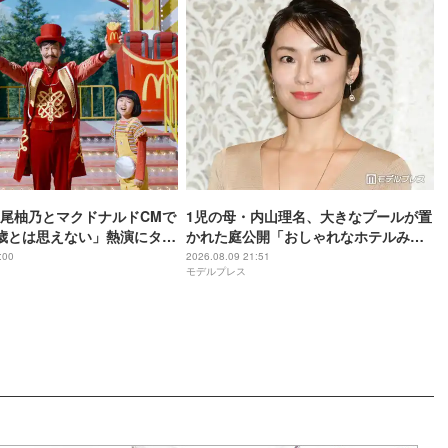
尾柚乃とマクドナルドCMで
1児の母・内山理名、大きなプールが置
歳とは思えない」熱演にタジ
かれた庭公開「おしゃれなホテルみた
い」「夏を満喫してて素敵」と反響
:00
2026.08.09 21:51
モデルプレス