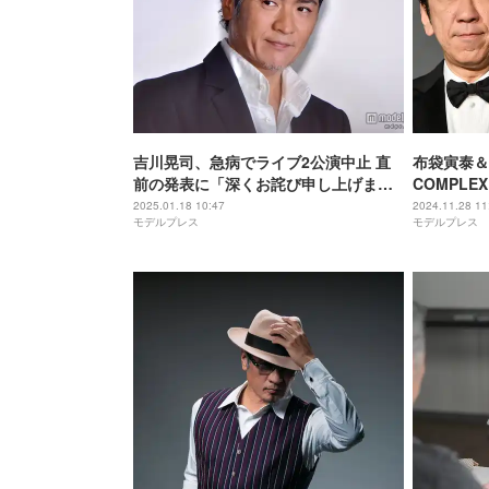
吉川晃司、急病でライブ2公演中止 直
布袋寅泰＆
前の発表に「深くお詫び申し上げま
COMPLE
す」
半島地震の
2025.01.18 10:47
2024.11.28 11
モデルプレス
モデルプレス