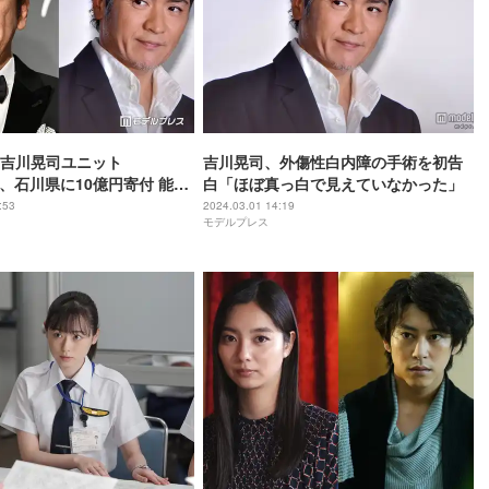
吉川晃司ユニット
吉川晃司、外傷性白内障の手術を初告
X、石川県に10億円寄付 能登
白「ほぼ真っ白で見えていなかった」
復興支援
:53
2024.03.01 14:19
モデルプレス