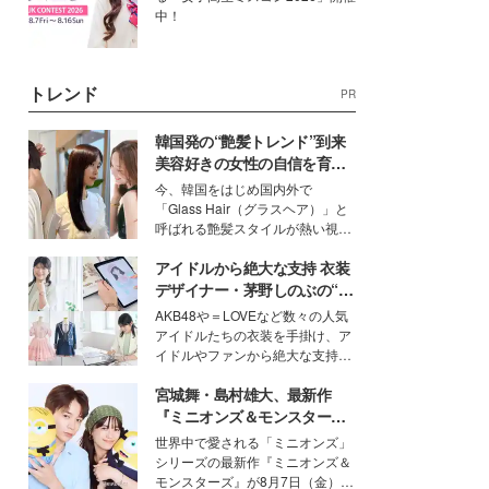
中！
トレンド
PR
韓国発の“艶髪トレンド”到来
美容好きの女性の自信を育む
「ヘアケア事情」って？
今、韓国をはじめ国内外で
「Glass Hair（グラスヘア）」と
呼ばれる艶髪スタイルが熱い視線
を集めています。メイクやファッ
アイドルから絶大な支持 衣装
ションの完成度を高めるベースと
して、“髪そのものの美しさ”に改
デザイナー・茅野しのぶの“可
めて注目する人が増えている様
愛い”を作る美学＜「シチズン
AKB48や＝LOVEなど数々の人気
子。今回は、そんな憧れの艶やか
クロスシー」インタビュー＞
アイドルたちの衣装を手掛け、ア
な髪を日常で叶える、美容好きの
イドルやファンから絶大な支持を
女性たちのヘアケア事情を紹介し
得る、株式会社オサレカンパニー
ます。
宮城舞・島村雄大、最新作
取締役兼クリエイティブディレク
ター・茅野しのぶ。一人ひとりの
『ミニオンズ＆モンスター
個性に寄り添い、魅力を引き出す
ズ』の魅力熱弁 ハチャメチャ
世界中で愛される「ミニオンズ」
衣装作りは、多くの女性たちに勇
だけじゃない“友情と絆”に感
シリーズの最新作『ミニオンズ＆
気と自信を与え続けている。
動
モンスターズ』が8月7日（金）に