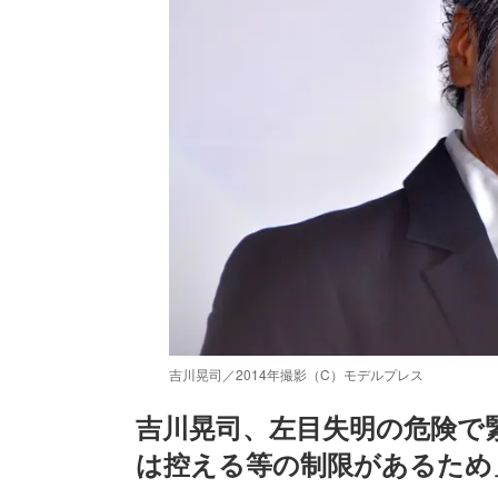
吉川晃司／2014年撮影（C）モデルプレス
吉川晃司、左目失明の危険で
は控える等の制限があるため
/
Unmute