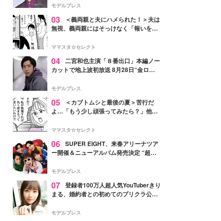
モデルプレス
03
＜義両親と夫にハメられた！＞夫は
無視、義両親にはそっけなく「報いを受
ければいい」【第7話まんが】
ママスタ☆セレクト
04
二宮和也主演「８番出口」本編ノー
カットで地上波初放送 8月28日“金ロ
ー”枠
モデルプレス
05
＜カブトムシと最後の夏＞苦行だ
よ…「もう少し頑張ってみたら？」他人
事の夫にイラッ【第2話まんが】
ママスタ☆セレクト
06
SUPER EIGHT、来春アリーナツア
ー開催＆ニューアルバム発売決定 “超
八”の日にサプライズ発表
モデルプレス
07
登録者100万人超人気YouTuberきり
まる、婚約者との初めてのプリクラ公開
「思わず笑った」「仲良しで微笑まし
い」と反響
モデルプレス