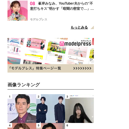
08
峯岸みなみ、YouTuber夫からの“不
意打ちキス”明かす「暗闇の密室で…」
「久しぶりに夫にドキッと」
モデルプレス
もっとみる
画像ランキング
1
2
3
4
5
6