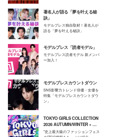
著名人が語る「夢を叶える秘
訣」
モデルプレス独自取材！著名人が
語る「夢を叶える秘訣」
モデルプレス「読者モデル」
モデルプレス読者モデル 新メンバ
ー加入！
モデルプレスカウントダウン
SNS影響力トレンド俳優・女優を
特集「モデルプレスカウントダウ
ン」
TOKYO GIRLS COLLECTION
2026 AUTUMN/WINTER × モ
デルプレス
"史上最大級のファッションフェス
タ"TGC情報をたっぷり紹介