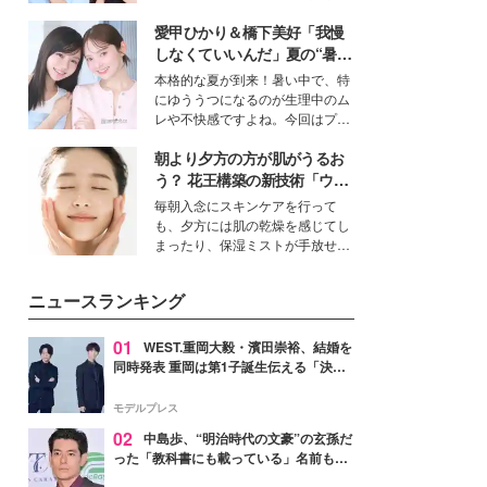
公開。モデルプレスでは、“大のミ
愛甲ひかり＆橋下美好「我慢
ニオン好き”という共通点を持つモ
デルの宮城舞と島村雄大の特別対
しなくていいんだ」夏の“暑さ
談をお届け！それぞれの視点か
対策”の新しい選択肢とは？
本格的な夏が到来！暑い中で、特
ら、今作ならではの魅力や予想外
にゆううつになるのが生理中のム
の感動をもたらす奥深いストーリ
レや不快感ですよね。今回はプラ
ーについて熱く語り合ってもらっ
イベートでも仲良しで旅行好きな
た。
朝より夕方の方が肌がうるお
モデル・愛甲ひかりさんと橋下美
好さんを迎えて本音で女子会トー
う？ 花王構築の新技術「ウォ
ク。猛暑のお出かけを快適に過ご
ーターキャプチャリングスキ
毎朝入念にスキンケアを行って
すヒントや、2人が感動した夏の
ン（捕水肌）」がスキンケア
も、夕方には肌の乾燥を感じてし
生理の新常識にも迫りました。
の常識を変える予感
まったり、保湿ミストが手放せな
いという読者も多いのでは？そん
な美容の常識を大きく変える可能
ニュースランキング
性を秘めた、革新的な「Water
Capturing Skin（ウォーターキャ
プチャリングスキン：捕水肌）」
01
WEST.重岡大毅・濱田崇裕、結婚を
技術を、花王が構築した。
同時発表 重岡は第1子誕生伝える「決し
て当たり前ではない、尊いものでした」
【全文】
モデルプレス
02
中島歩、“明治時代の文豪”の玄孫だ
った「教科書にも載っている」名前も先
祖に由来