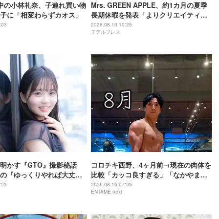
中の小林礼奈、子連れ買い物
Mrs. GREEN APPLE、約1カ月の夏季
子に「相変わらずカオス」
長期休暇を発表「よりクリエイティブ
を追求できるリフレッシュ期間とし
:03
2026.08.10 10:25
モデルプレス
て」【全文】
明かす『GTO』撮影秘話
コロチキ西野、4ヶ月前→現在の肉体を
の『ゆっくりやれば大丈
比較「カッコ良すぎる」「なかやまき
着けた」
んに君みたい」
:03
2026.08.10 07:03
ENTAME next