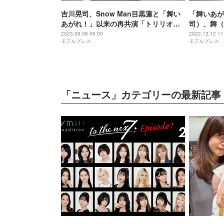
吉川晃司、Snow Man目黒蓮と「舞い
「舞いあが
あがれ！」以来の再共演「トリリオン
司）、舞（
ゲーム」出演決定
まうやろ案
2023.06.08 06:00
2022.12.12 11
モデルプレス
モデルプレス
こいい」と
「ニュース」カテゴリーの最新記事