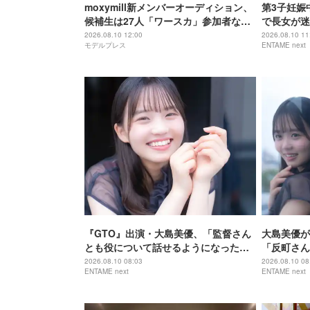
moxymill新メンバーオーディション、
第3子妊娠
候補生は27人「ワースカ」参加者など
で長女が迷
実力者多数 YouTube投票で次ステージ
2026.08.10 12:00
2026.08.10 11
モデルプレス
ENTAME next
進出
『GTO』出演・大島美優、「監督さん
大島美優が
とも役について話せるようになった」
「反町さん
二宮和也との共演で変わった芝居への
夫』で落ち
2026.08.10 08:03
2026.08.10 08
ENTAME next
ENTAME next
向き合い方