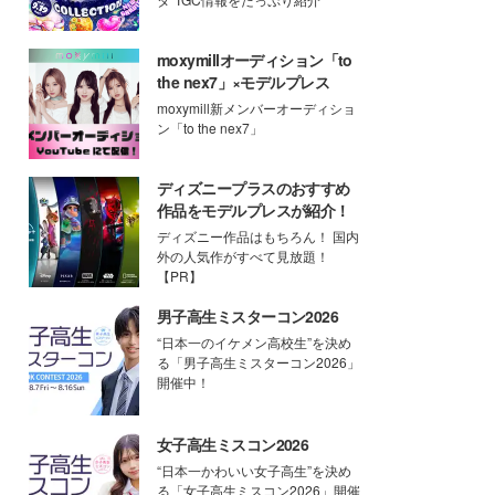
moxymillオーディション「to
the nex7」×モデルプレス
moxymill新メンバーオーディショ
ン「to the nex7」
ディズニープラスのおすすめ
作品をモデルプレスが紹介！
ディズニー作品はもちろん！ 国内
外の人気作がすべて見放題！
【PR】
男子高生ミスターコン2026
“日本一のイケメン高校生”を決め
る「男子高生ミスターコン2026」
開催中！
女子高生ミスコン2026
“日本一かわいい女子高生”を決め
る「女子高生ミスコン2026」開催