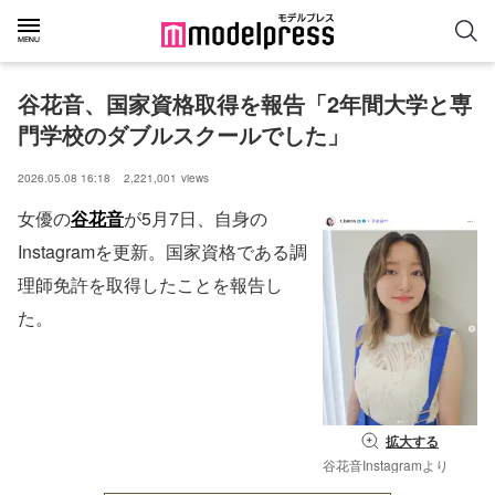
谷花音、国家資格取得を報告「2年間大学と専
門学校のダブルスクールでした」
2026.05.08 16:18
2,221,001
views
女優の
谷花音
が5月7日、自身の
Instagramを更新。国家資格である調
理師免許を取得したことを報告し
た。
拡大する
谷花音Instagramより