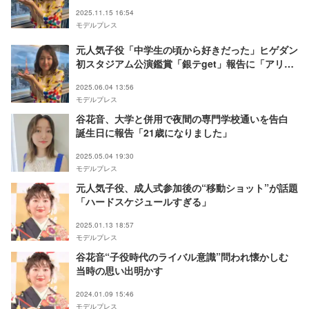
2025.11.15 16:54
モデルプレス
元人気子役「中学生の頃から好きだった」ヒゲダン
初スタジアム公演鑑賞「銀テget」報告に「アリー
ナおめでとう」「大好きなの伝わる」の声
2025.06.04 13:56
モデルプレス
谷花音、大学と併用で夜間の専門学校通いを告白
誕生日に報告「21歳になりました」
2025.05.04 19:30
モデルプレス
元人気子役、成人式参加後の“移動ショット”が話題
「ハードスケジュールすぎる」
2025.01.13 18:57
モデルプレス
谷花音“子役時代のライバル意識”問われ懐かしむ
当時の思い出明かす
2024.01.09 15:46
モデルプレス