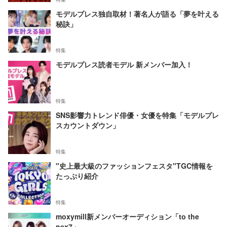
モデルプレス独自取材！著名人が語る「夢を叶える
秘訣」
特集
モデルプレス読者モデル 新メンバー加入！
特集
SNS影響力トレンド俳優・女優を特集「モデルプレ
スカウントダウン」
特集
"史上最大級のファッションフェスタ"TGC情報を
たっぷり紹介
特集
moxymill新メンバーオーディション「to the
nex7」