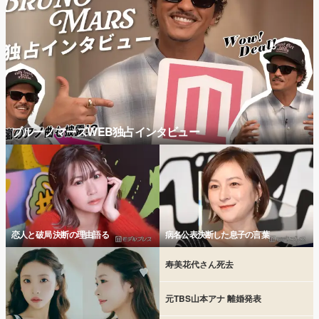
ブルーノマーズWEB独占インタビュー
恋人と破局 決断の理由語る
病名公表決断した息子の言葉
寿美花代さん死去
元TBS山本アナ 離婚発表