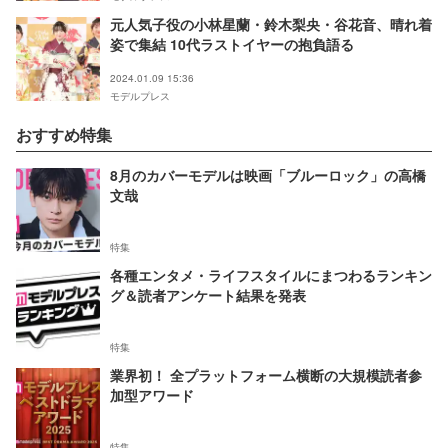
元人気子役の小林星蘭・鈴木梨央・谷花音、晴れ着
姿で集結 10代ラストイヤーの抱負語る
2024.01.09 15:36
モデルプレス
おすすめ特集
8月のカバーモデルは映画「ブルーロック」の高橋
文哉
特集
各種エンタメ・ライフスタイルにまつわるランキン
グ＆読者アンケート結果を発表
特集
業界初！ 全プラットフォーム横断の大規模読者参
加型アワード
特集