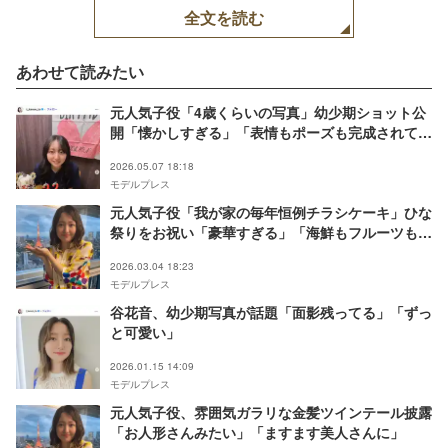
全文を読む
あわせて読みたい
元人気子役「4歳くらいの写真」幼少期ショット公
開「懐かしすぎる」「表情もポーズも完成されて
る」と反響【こどもの日】
2026.05.07 18:18
モデルプレス
元人気子役「我が家の毎年恒例チラシケーキ」ひな
祭りをお祝い「豪華すぎる」「海鮮もフルーツもた
っぷり」と絶賛の声
2026.03.04 18:23
モデルプレス
谷花音、幼少期写真が話題「面影残ってる」「ずっ
と可愛い」
2026.01.15 14:09
モデルプレス
元人気子役、雰囲気ガラリな金髪ツインテール披露
「お人形さんみたい」「ますます美人さんに」