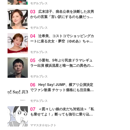
「かっこいい」と反響
モデルプレス
03
広末涼子、病名公表を決断した次男
からの言葉「言い訳にするのも嫌だっ
た」「言うべきか迷った」
モデルプレス
04
辻希美、コストコでショッピングカ
ートに座る次女・夢空（ゆめあ）ちゃん
の姿公開「乗りこなしてる感じが可愛す
ぎ」「成長を感じる」の声
モデルプレス
05
小栗旬、5年ぶり民放ドラマレギュ
ラー出演 横浜流星と唯一無二の異色のバ
ディで初共演【LOST10】
モデルプレス
06
Hey! Say! JUMP、横アリ公演決定
でファン歓喜 チケット価格にも注目集ま
る「激アツ」「平成に戻ったみたい」
モデルプレス
07
＜図々しい娘の友だち対処法＞「私
も乗せてよ！」断っても強引に乗り込ん
でくる友だち【第1話まんが】
ママスタ☆セレクト