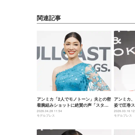
関連記事
アンミカ「2人でモノトーン」夫との密
アンミカ、
着腕組みショットに絶賛の声「スタイ
姿で圧巻ス
ル異次元」「映画のワンシーンみた
麗」「美し
2026.04.28 11:54
2026.03.16 12
モデルプレス
モデルプレス
い」