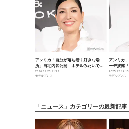
アンミカ「自分が落ち着く好きな場
アンミカ、
所」自宅内装公開「ホテルみたいで素
ーデ披露「
敵」「お洒落で羨ましい」の声
ァー使いが
2026.01.23 11:22
2025.12.14 13
モデルプレス
モデルプレス
「ニュース」カテゴリーの最新記事