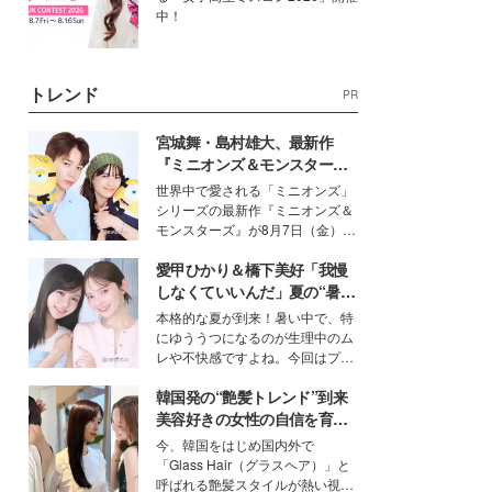
中！
トレンド
PR
宮城舞・島村雄大、最新作
『ミニオンズ＆モンスター
ズ』の魅力熱弁 ハチャメチャ
世界中で愛される「ミニオンズ」
だけじゃない“友情と絆”に感
シリーズの最新作『ミニオンズ＆
動
モンスターズ』が8月7日（金）に
公開。モデルプレスでは、“大のミ
愛甲ひかり＆橋下美好「我慢
ニオン好き”という共通点を持つモ
デルの宮城舞と島村雄大の特別対
しなくていいんだ」夏の“暑さ
談をお届け！それぞれの視点か
対策”の新しい選択肢とは？
本格的な夏が到来！暑い中で、特
ら、今作ならではの魅力や予想外
にゆううつになるのが生理中のム
の感動をもたらす奥深いストーリ
レや不快感ですよね。今回はプラ
ーについて熱く語り合ってもらっ
イベートでも仲良しで旅行好きな
た。
韓国発の“艶髪トレンド”到来
モデル・愛甲ひかりさんと橋下美
好さんを迎えて本音で女子会トー
美容好きの女性の自信を育む
ク。猛暑のお出かけを快適に過ご
「ヘアケア事情」って？
今、韓国をはじめ国内外で
すヒントや、2人が感動した夏の
「Glass Hair（グラスヘア）」と
生理の新常識にも迫りました。
呼ばれる艶髪スタイルが熱い視線