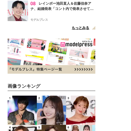
08
レインボー池田直人＆佐藤佳奈ア
ナ、結婚発表「コント内で発表させてい
ただきました」読売テレビ退社は生活拠
点変更のため
モデルプレス
もっとみる
画像ランキング
1
2
3
4
5
6