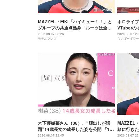
MAZZEL・EIKI「ハイキュー！！」と
ホロライブ
グループの共通点熱弁「ルーツは全然
VTube
違うんですけど」
に気づいて
2026.08.07 23:26
2026.08.07 23
モデルプレス
らいばーずワー
木下優樹菜さん（38）、“顔出しが話
MAZZEL
題”14歳長女の成長した姿を公開 「14
緒に行きた
歳とは思えぬオトナっぽさ」「優樹菜
ーブするま
2026.08.07 22:45
2026.08.07 22