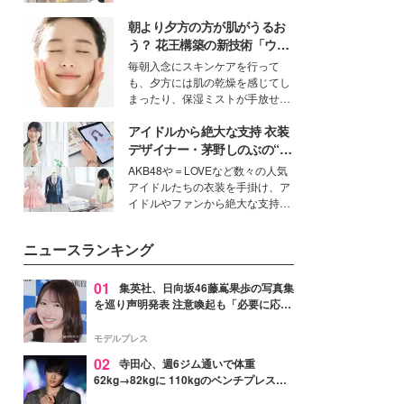
を集めています。メイクやファッ
朝より夕方の方が肌がうるお
ションの完成度を高めるベースと
して、“髪そのものの美しさ”に改
う？ 花王構築の新技術「ウォ
めて注目する人が増えている様
ーターキャプチャリングスキ
毎朝入念にスキンケアを行って
子。今回は、そんな憧れの艶やか
ン（捕水肌）」がスキンケア
も、夕方には肌の乾燥を感じてし
な髪を日常で叶える、美容好きの
の常識を変える予感
まったり、保湿ミストが手放せな
女性たちのヘアケア事情を紹介し
いという読者も多いのでは？そん
ます。
アイドルから絶大な支持 衣装
な美容の常識を大きく変える可能
性を秘めた、革新的な「Water
デザイナー・茅野しのぶの“可
Capturing Skin（ウォーターキャ
愛い”を作る美学＜「シチズン
AKB48や＝LOVEなど数々の人気
プチャリングスキン：捕水肌）」
クロスシー」インタビュー＞
アイドルたちの衣装を手掛け、ア
技術を、花王が構築した。
イドルやファンから絶大な支持を
得る、株式会社オサレカンパニー
取締役兼クリエイティブディレク
ニュースランキング
ター・茅野しのぶ。一人ひとりの
個性に寄り添い、魅力を引き出す
衣装作りは、多くの女性たちに勇
01
集英社、日向坂46藤嶌果歩の写真集
気と自信を与え続けている。
を巡り声明発表 注意喚起も「必要に応じ
て法的措置を含む対応を検討」
モデルプレス
02
寺田心、週6ジム通いで体重
62kg→82kgに 110kgのベンチプレス持
ち上げる姿披露「胸板の厚みすごい」