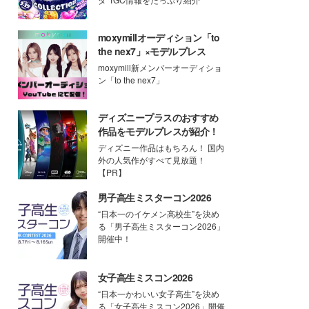
moxymillオーディション「to
the nex7」×モデルプレス
moxymill新メンバーオーディショ
ン「to the nex7」
ディズニープラスのおすすめ
作品をモデルプレスが紹介！
ディズニー作品はもちろん！ 国内
外の人気作がすべて見放題！
【PR】
男子高生ミスターコン2026
“日本一のイケメン高校生”を決め
る「男子高生ミスターコン2026」
開催中！
女子高生ミスコン2026
“日本一かわいい女子高生”を決め
る「女子高生ミスコン2026」開催