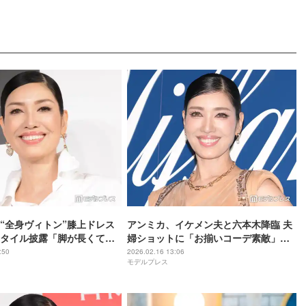
“全身ヴィトン”膝上ドレス
アンミカ、イケメン夫と六本木降臨 夫
タイル披露「脚が長くて綺
婦ショットに「お揃いコーデ素敵」
い着こなし」と絶賛の声
「綺麗な夜景に負けてない」の声
:50
2026.02.16 13:06
モデルプレス