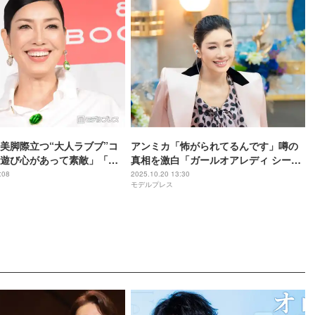
美脚際立つ“大人ラブブ”コ
アンミカ「怖がられてるんです」噂の
遊び心があって素敵」「フ
真相を激白「ガールオアレディ シーズ
上級者」と絶賛の声
ン2」予想外の結末にスタジオ騒然も
:08
2025.10.20 13:30
モデルプレス