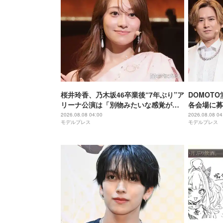
桜井玲香、乃木坂46卒業後“7年ぶり”ア
DOMOT
リーナ公演は「別物みたいな感覚があ
各会場に募
る」【New HISTORY COMING】
け「ステー
2026.08.08 04:00
2026.08.08 04
モデルプレス
モデルプレス
になれば」