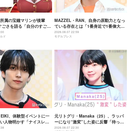
所属の宝鐘マリンが後輩
MAZZEL・RAN、自身の原動力となっ
rのすごさを語る「自分のすごさ
ている存在とは「1番身近で1番偉大な
ない」
存在」
:00
2026.08.07 22:59
ルド
モデルプレス
・EIKI、体験型イベントに一
元リトグリ・Manaka（25）、ラッパ
い人物明かす「ナイスレシ
ーになり“激変”した姿に反響「待っ
で終わらない」
て」「昔から見てるけど 最近ずっと可
:38
2026.08.07 22:30