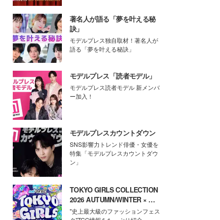
著名人が語る「夢を叶える秘
訣」
モデルプレス独自取材！著名人が
語る「夢を叶える秘訣」
モデルプレス「読者モデル」
モデルプレス読者モデル 新メンバ
ー加入！
モデルプレスカウントダウン
SNS影響力トレンド俳優・女優を
特集「モデルプレスカウントダウ
ン」
TOKYO GIRLS COLLECTION
2026 AUTUMN/WINTER × モ
デルプレス
"史上最大級のファッションフェス
タ"TGC情報をたっぷり紹介