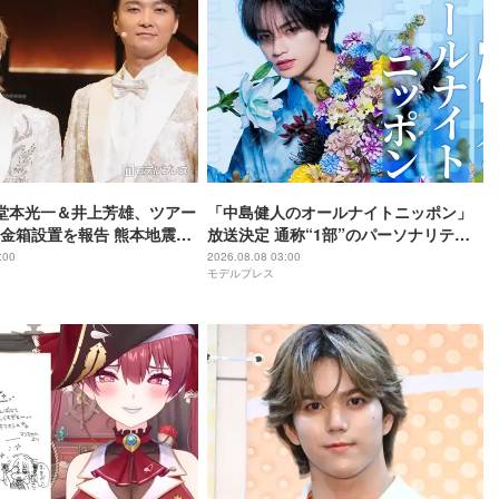
O堂本光一＆井上芳雄、ツアー
「中島健人のオールナイトニッポン」
金箱設置を報告 熊本地震受
放送決定 通称“1部”のパーソナリティ
ジから元気を届けられる形
初担当
:00
2026.08.08 03:00
モデルプレス