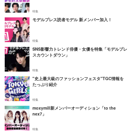
特集
モデルプレス読者モデル 新メンバー加入！
特集
SNS影響力トレンド俳優・女優を特集「モデルプレ
スカウントダウン」
特集
"史上最大級のファッションフェスタ"TGC情報を
たっぷり紹介
特集
moxymill新メンバーオーディション「to the
nex7」
特集