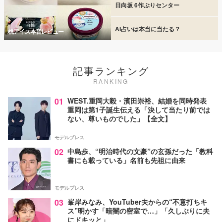
日向坂 6作ぶりセンター
AI占いは本当に当たる？
桃アイス本音レビュー
記事ランキング
RANKING
01
WEST.重岡大毅・濱田崇裕、結婚を同時発表
重岡は第1子誕生伝える「決して当たり前では
ない、尊いものでした」【全文】
モデルプレス
02
中島歩、“明治時代の文豪”の玄孫だった「教科
書にも載っている」名前も先祖に由来
モデルプレス
03
峯岸みなみ、YouTuber夫からの“不意打ちキ
ス”明かす「暗闇の密室で…」「久しぶりに夫
にドキッと」