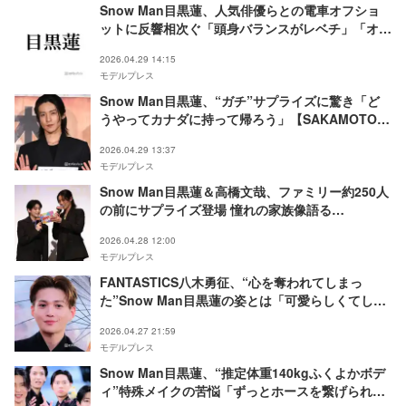
Snow Man目黒蓮、人気俳優らとの電車オフショ
ットに反響相次ぐ「頭身バランスがレベチ」「オー
ラ半端ない」
2026.04.29 14:15
モデルプレス
Snow Man目黒蓮、“ガチ”サプライズに驚き「ど
うやってカナダに持って帰ろう」【SAKAMOTO
DAYS】
2026.04.29 13:37
モデルプレス
Snow Man目黒蓮＆高橋文哉、ファミリー約250人
の前にサプライズ登場 憧れの家族像語る
【SAKAMOTO DAYS】
2026.04.28 12:00
モデルプレス
FANTASTICS八木勇征、“心を奪われてしまっ
た”Snow Man目黒蓮の姿とは「可愛らしくてしょ
うがなくて」【SAKAMOTO DAYS】
2026.04.27 21:59
モデルプレス
Snow Man目黒蓮、“推定体重140kgふくよかボデ
ィ”特殊メイクの苦悩「ずっとホースを繋げられ