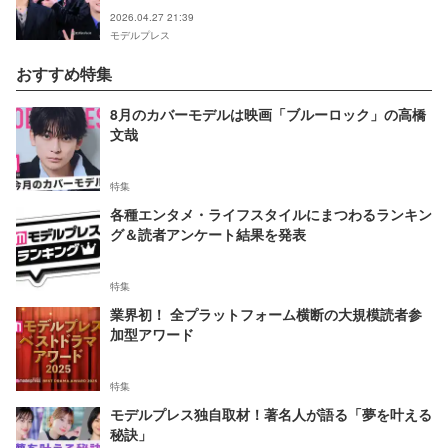
て」高橋文哉はプロ意識を称賛【SAKAMOTO
2026.04.27 21:39
DAYS】
モデルプレス
おすすめ特集
8月のカバーモデルは映画「ブルーロック」の高橋
文哉
特集
各種エンタメ・ライフスタイルにまつわるランキン
グ＆読者アンケート結果を発表
特集
業界初！ 全プラットフォーム横断の大規模読者参
加型アワード
特集
モデルプレス独自取材！著名人が語る「夢を叶える
秘訣」