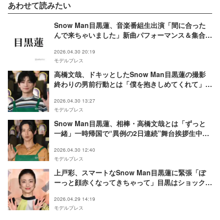
あわせて読みたい
Snow Man目黒蓮、音楽番組生出演「間に合った
んで来ちゃいました」新曲パフォーマンス＆集合シ
ョットにトレンド入りの反響「久々の9人だ」
2026.04.30 20:19
モデルプレス
高橋文哉、ドキッとしたSnow Man目黒蓮の撮影
終わりの男前行動とは「僕を抱きしめてくれて」距
離縮めた裏話語る【SAKAMOTO DAYS】
2026.04.30 13:27
モデルプレス
Snow Man目黒蓮、相棒・高橋文哉とは「ずっと
一緒」一時帰国で“異例の2日連続”舞台挨拶生中継
【SAKAMOTO DAYS】
2026.04.30 12:40
モデルプレス
上戸彩、スマートなSnow Man目黒蓮に緊張「ぽ
ーっと顔赤くなってきちゃって」目黒はショック受
ける【SAKAMOTO DAYS】
2026.04.29 14:19
モデルプレス