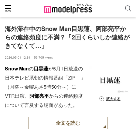
海外滞在中のSnow Man目黒蓮、阿部亮平か
らの連絡頻度に不満？「2回くらいしか連絡が
きてなくて…」
2026.05.01 12:34
59,705
views
Snow Man
の
目黒蓮
が5月1日放送の
日本テレビ系朝の情報番組「ZIP！」
（月曜～金曜あさ5時50分～）に
VTR出演。
阿部亮平
からの連絡頻度
拡大する
について言及する場面があった。
全文を読む