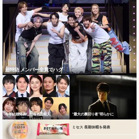
超特急 メンバー全員でハグ
今年結婚発表した有名芸能人
“最大の裏切り者”明らかに
ミセス 長期休暇を発表