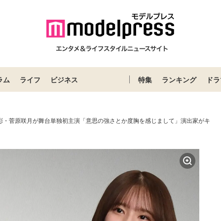
ラム
ライフ
ビジネス
特集
ランキング
ドラ
川彩・菅原咲月が舞台単独初主演「意思の強さとか度胸を感じまして」演出家がキ