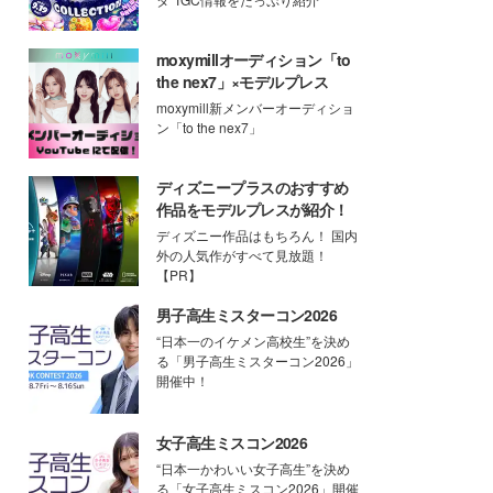
moxymillオーディション「to
the nex7」×モデルプレス
moxymill新メンバーオーディショ
ン「to the nex7」
ディズニープラスのおすすめ
作品をモデルプレスが紹介！
ディズニー作品はもちろん！ 国内
外の人気作がすべて見放題！
【PR】
男子高生ミスターコン2026
“日本一のイケメン高校生”を決め
る「男子高生ミスターコン2026」
開催中！
女子高生ミスコン2026
“日本一かわいい女子高生”を決め
る「女子高生ミスコン2026」開催