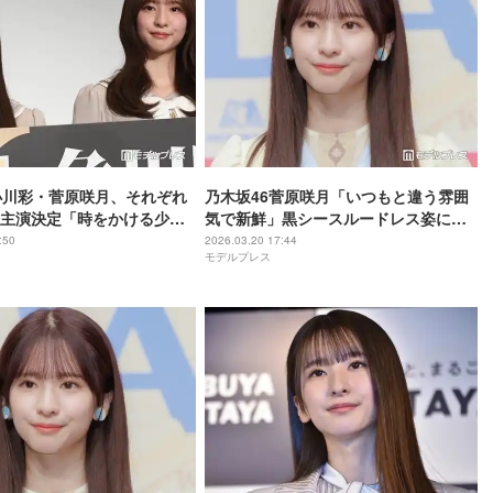
小川彩・菅原咲月、それぞれ
乃木坂46菅原咲月「いつもと違う雰囲
主演決定「時をかける少
気で新鮮」黒シースルードレス姿に絶
ラー服と機関銃」で主人公
賛の声「圧倒的なオーラ」「スタイル
:50
2026.03.20 17:44
モデルプレス
境語る
抜群」