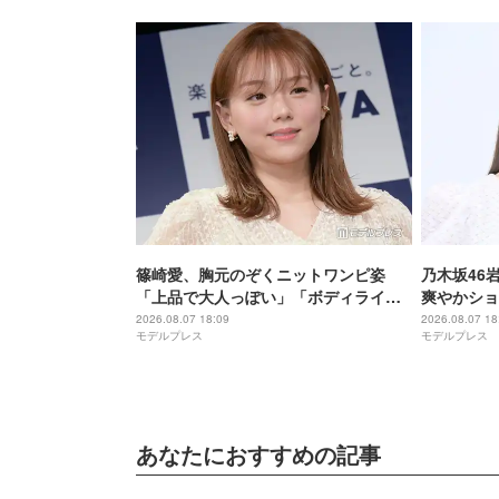
篠崎愛、胸元のぞくニットワンピ姿
乃木坂46
「上品で大人っぽい」「ボディライン
爽やかショ
憧れる」
愛さが完璧
2026.08.07 18:09
2026.08.07 18
モデルプレス
モデルプレス
あなたにおすすめの記事