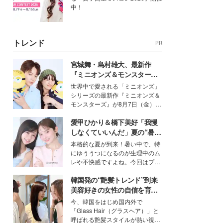
中！
トレンド
PR
宮城舞・島村雄大、最新作
『ミニオンズ＆モンスター
ズ』の魅力熱弁 ハチャメチャ
世界中で愛される「ミニオンズ」
だけじゃない“友情と絆”に感
シリーズの最新作『ミニオンズ＆
動
モンスターズ』が8月7日（金）に
公開。モデルプレスでは、“大のミ
愛甲ひかり＆橋下美好「我慢
ニオン好き”という共通点を持つモ
デルの宮城舞と島村雄大の特別対
しなくていいんだ」夏の“暑さ
談をお届け！それぞれの視点か
対策”の新しい選択肢とは？
本格的な夏が到来！暑い中で、特
ら、今作ならではの魅力や予想外
にゆううつになるのが生理中のム
の感動をもたらす奥深いストーリ
レや不快感ですよね。今回はプラ
ーについて熱く語り合ってもらっ
イベートでも仲良しで旅行好きな
た。
韓国発の“艶髪トレンド”到来
モデル・愛甲ひかりさんと橋下美
好さんを迎えて本音で女子会トー
美容好きの女性の自信を育む
ク。猛暑のお出かけを快適に過ご
「ヘアケア事情」って？
今、韓国をはじめ国内外で
すヒントや、2人が感動した夏の
「Glass Hair（グラスヘア）」と
生理の新常識にも迫りました。
呼ばれる艶髪スタイルが熱い視線