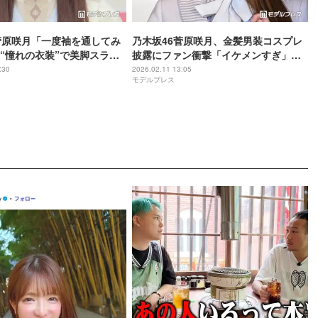
菅原咲月「一度袖を通してみ
乃木坂46菅原咲月、金髪男装コスプレ
“憧れの衣装”で美脚スラリ
披露にファン衝撃「イケメンすぎ」
れていくのエモい」「神ス
「これは惚れてしまうでしょ」
:30
2026.02.11 13:05
モデルプレス
反響