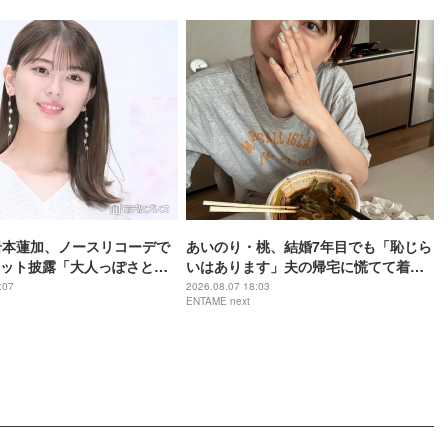
岩本蓮加、ノースリコーデで
あいのり・桃、結婚7年目でも「恥じら
ット披露「大人っぽさと可
いはあります」夫の帰宅に慌てて着替
に共存してる」「眩しい」
え
:07
2026.08.07 18:03
ENTAME next