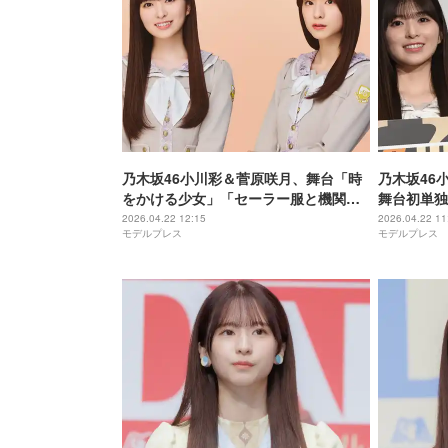
乃木坂46小川彩＆菅原咲月、舞台「時
乃木坂46
をかける少女」「セーラー服と機関
舞台初単独
銃」それぞれ主人公に抜擢 喜びのコメ
女」「セー
2026.04.22 12:15
2026.04.22 11
モデルプレス
モデルプレス
ント公開
に抜擢・心