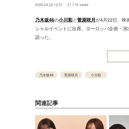
2026.04.22 12:31
21,716
views
乃木坂46
の
小川彩
と
菅原咲月
が4月22日、
シャルイベントに出席。ヨーロッパ企画・演
語った。
乃木坂46
菅原咲月
小川彩
関連記事