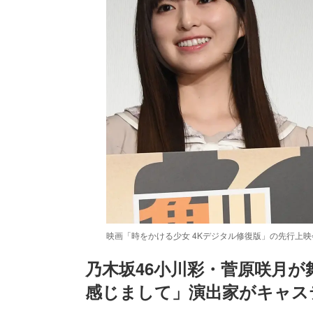
映画「時をかける少女 4Kデジタル修復版」の先行上
乃木坂46小川彩・菅原咲月
感じまして」演出家がキャス
/
Unmute