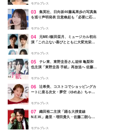
モデルプレス
03
集英社、日向坂46藤嶌果歩の写真集
を巡り声明発表 注意喚起も「必要に応じ
て法的措置を含む対応を検討」
モデルプレス
04
元ME:I飯田栞月、ミュージカル初出
演「この上ない喜びとともに大変光栄」
4年ぶり上演「ファントム」城田優らキ
ャスト発表
モデルプレス
05
テレ東、東野圭吾さん追悼 亀梨和
也主演「東野圭吾 手紙」再放送へ 佐藤隆
太・本田翼・中村倫也ら出演
モデルプレス
06
辻希美、コストコでショッピングカ
ートに座る次女・夢空（ゆめあ）ちゃん
の姿公開「乗りこなしてる感じが可愛す
ぎ」「成長を感じる」の声
モデルプレス
07
織田裕二主演「踊る大捜査線
N.E.W.」趣里・増田貴久・佐藤二朗ら新
メンバー紹介映像解禁 各キャラクター象
徴する“謎のキーワード”も
モデルプレス