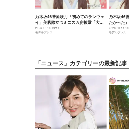
乃木坂46菅原咲月「初めてのランウェ
乃木坂46
イ」美脚際立つミニスカ姿披露「大人
たかった」
っぽい」「雰囲気違ってドキッとしち
「受け継が
2026.03.16 19:11
2026.03.11 10
モデルプレス
モデルプレス
ゃう」とファン絶賛
タイル」と
「ニュース」カテゴリーの最新記事