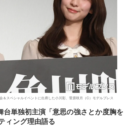
映会＆スペシャルイベントに出席した小川彩、菅原咲月（C）モデルプレス
が舞台単独初主演「意思の強さとか度胸を
ティング理由語る
Loaded
:
87.03%