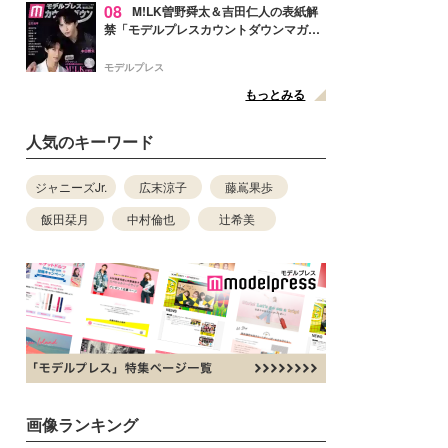
08
M!LK曽野舜太＆吉田仁人の表紙解
禁「モデルプレスカウントダウンマガジ
ン」巻頭に登場
モデルプレス
もっとみる
人気のキーワード
ジャニーズJr.
広末涼子
藤嶌果歩
飯田栞月
中村倫也
辻希美
画像ランキング