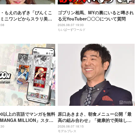
・もえのあずき「ぴんくこ
ゴブリン相馬、MYの裏にいると噂され
ミニワンピからスラリ美脚
る元YouTuber〇〇〇について質問
良くて脚が綺麗」「お人形
:08
2026.08.07 19:00
らいばーずワールド
」
00以上の言語でマンガを無料
原口あきまさ、朝食メニュー公開「最
ANGA MILLION」スター
高の組み合わせ」「健康的で美味しそ
は『ONE PIECE』など閲
う」の声
:30
2026.08.07 18:15
モデルプレス