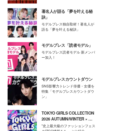
著名人が語る「夢を叶える秘
訣」
モデルプレス独自取材！著名人が
語る「夢を叶える秘訣」
モデルプレス「読者モデル」
モデルプレス読者モデル 新メンバ
ー加入！
モデルプレスカウントダウン
SNS影響力トレンド俳優・女優を
特集「モデルプレスカウントダウ
ン」
TOKYO GIRLS COLLECTION
2026 AUTUMN/WINTER × モ
デルプレス
"史上最大級のファッションフェス
タ"TGC情報をたっぷり紹介