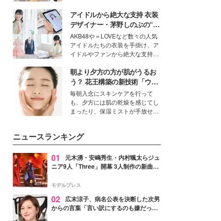
を集めています。メイクやファッ
アイドルから絶大な支持 衣装
ションの完成度を高めるベースと
して、“髪そのものの美しさ”に改
デザイナー・茅野しのぶの“可
めて注目する人が増えている様
愛い”を作る美学＜「シチズン
AKB48や＝LOVEなど数々の人気
子。今回は、そんな憧れの艶やか
クロスシー」インタビュー＞
アイドルたちの衣装を手掛け、ア
な髪を日常で叶える、美容好きの
イドルやファンから絶大な支持を
女性たちのヘアケア事情を紹介し
得る、株式会社オサレカンパニー
ます。
朝より夕方の方が肌がうるお
取締役兼クリエイティブディレク
ター・茅野しのぶ。一人ひとりの
う？ 花王構築の新技術「ウォ
個性に寄り添い、魅力を引き出す
ーターキャプチャリングスキ
毎朝入念にスキンケアを行って
衣装作りは、多くの女性たちに勇
ン（捕水肌）」がスキンケア
も、夕方には肌の乾燥を感じてし
気と自信を与え続けている。
の常識を変える予感
まったり、保湿ミストが手放せな
いという読者も多いのでは？そん
な美容の常識を大きく変える可能
ニュースランキング
性を秘めた、革新的な「Water
Capturing Skin（ウォーターキャ
プチャリングスキン：捕水肌）」
01
元木湧・安嶋秀生・内村颯太らジュ
技術を、花王が構築した。
ニア9人「Three」開幕 3人制作の新曲＆
手描きセットに込めた想い「もっと前に
進んで夢を掴みたい」【ゲネプロレポ】
モデルプレス
02
広末涼子、病名公表を決断した次男
からの言葉「言い訳にするのも嫌だっ
た」「言うべきか迷った」