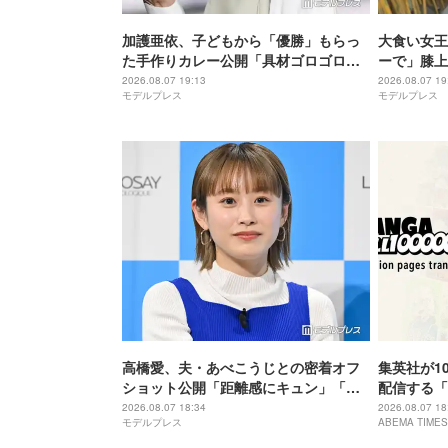
加護亜依、子どもから「優勝」もらっ
大食い女王
た手作りカレー公開「具材ゴロゴロで
ーで」膝上
美味しそう」「母の愛が隠し味」と反
「スタイル
2026.08.07 19:13
2026.08.07 19
モデルプレス
モデルプレス
響
さんみたい
高橋愛、夫・あべこうじとの密着オフ
集英社が1
ショット公開「距離感にキュン」「素
配信する「M
敵な夫婦」
ト！国内から
2026.08.07 18:34
2026.08.07 18
モデルプレス
ABEMA TIMES
覧可能