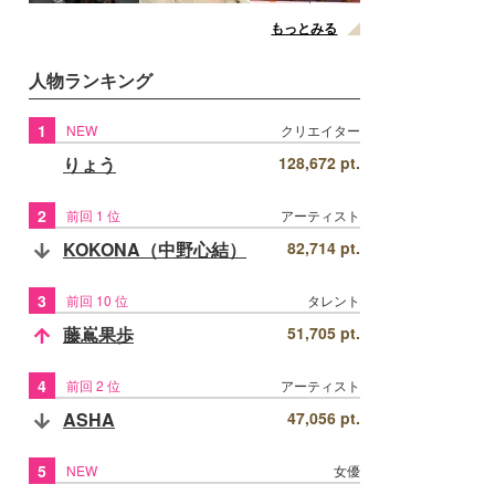
もっとみる
人物ランキング
1
NEW
クリエイター
りょう
128,672 pt.
2
前回 1 位
アーティスト
KOKONA（中野心結）
82,714 pt.
3
前回 10 位
タレント
藤嶌果歩
51,705 pt.
4
前回 2 位
アーティスト
ASHA
47,056 pt.
5
NEW
女優