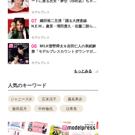
ートに座る次女・夢空（ゆめあ）ちゃん
の姿公開「乗りこなしてる感じが可愛す
ぎ」「成長を感じる」の声
モデルプレス
07
織田裕二主演「踊る大捜査線
N.E.W.」趣里・増田貴久・佐藤二朗ら新
メンバー紹介映像解禁 各キャラクター象
徴する“謎のキーワード”も
モデルプレス
08
M!LK曽野舜太＆吉田仁人の表紙解
禁「モデルプレスカウントダウンマガジ
ン」巻頭に登場
モデルプレス
もっとみる
人気のキーワード
ジャニーズJr.
広末涼子
藤嶌果歩
飯田栞月
中村倫也
辻希美