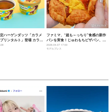
定ハーゲンダッツ「カラメ
ファミマ、“超も～っちり”食感の新作
プリンタルト」登場 カラメ
パンを実食！じゅわもちピザパン、は
引き立つプリンタルトを表
み出すホイップのあんぱん等3種
:28
2026.04.07 17:00
モデルプレス