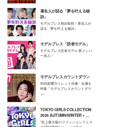
著名人が語る「夢を叶える秘
訣」
モデルプレス独自取材！著名人が
語る「夢を叶える秘訣」
モデルプレス「読者モデル」
モデルプレス読者モデル 新メンバ
ー加入！
モデルプレスカウントダウン
SNS影響力トレンド俳優・女優を
特集「モデルプレスカウントダウ
ン」
TOKYO GIRLS COLLECTION
2026 AUTUMN/WINTER × モ
デルプレス
"史上最大級のファッションフェス
タ"TGC情報をたっぷり紹介