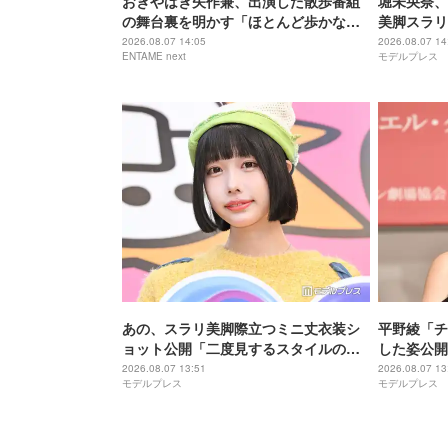
おぎやはぎ矢作兼、出演した散歩番組
堀未央奈、
の舞台裏を明かす「ほとんど歩かな
美脚スラリ
い」「7メートル手前ぐらいから…」
麗」「大人
2026.08.07 14:05
2026.08.07 14
ENTAME next
モデルプレス
響
あの、スラリ美脚際立つミニ丈衣装シ
平野綾「チ
ョット公開「二度見するスタイルの良
した姿公開
さ」「完璧な着こなし」と反響
みたい」「
2026.08.07 13:51
2026.08.07 13
モデルプレス
モデルプレス
た」と反響