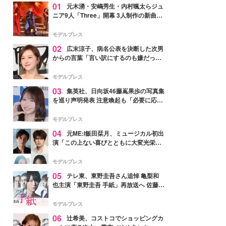
01
元木湧・安嶋秀生・内村颯太らジュ
ニア9人「Three」開幕 3人制作の新曲＆
手描きセットに込めた想い「もっと前に
進んで夢を掴みたい」【ゲネプロレポ】
モデルプレス
02
広末涼子、病名公表を決断した次男
からの言葉「言い訳にするのも嫌だっ
た」「言うべきか迷った」
モデルプレス
03
集英社、日向坂46藤嶌果歩の写真集
を巡り声明発表 注意喚起も「必要に応じ
て法的措置を含む対応を検討」
モデルプレス
04
元ME:I飯田栞月、ミュージカル初出
演「この上ない喜びとともに大変光栄」
4年ぶり上演「ファントム」城田優らキ
ャスト発表
モデルプレス
05
テレ東、東野圭吾さん追悼 亀梨和
也主演「東野圭吾 手紙」再放送へ 佐藤隆
太・本田翼・中村倫也ら出演
モデルプレス
06
辻希美、コストコでショッピングカ