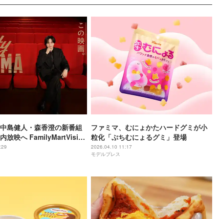
中島健人・森香澄の新番組
ファミマ、むにょかたハードグミが小
映へ FamilyMartVision
粒化「ぷちむにょるグミ」登場
マTV」に改称
:29
2026.04.10 11:17
モデルプレス