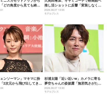
ミニスカセットアップから
久間田琳加、キャミコーデで映画館へ
「どの角度から見ても綺
推し活ショットに反響「変装しなくて
っぽい雰囲気が素敵」と反
大丈夫？」「透明感レベチ」と反響
:01
2026.08.07 13:55
モデルプレス
ェンソーマン」マキマに扮
杉浦太陽「近い近いw」カメラに寄る
「2次元から飛び出してきた
夢空ちゃんの姿披露「無邪気さがたま
美しさに思わず目を奪われ
らない」「全てが愛おしい」の声
:44
2026.08.07 13:40
モデルプレス