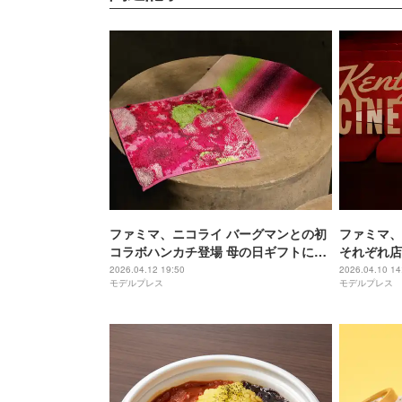
ファミマ、ニコライ バーグマンとの初
ファミマ、
コラボハンカチ登場 母の日ギフトにも
それぞれ店内放
最適な花柄＆グラデーション
を「ファミ
2026.04.12 19:50
2026.04.10 14
モデルプレス
モデルプレス