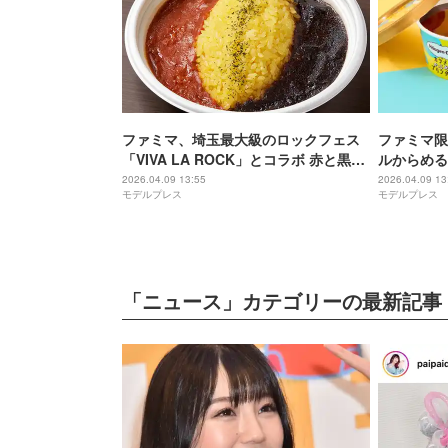
ファミマ、埼玉最大級のロックフェス
ファミマ限
「VIVA LA ROCK」とコラボ 赤と黒の
ルからめる
ロックな強演「レッド＆ブラックカレ
ルソースが
2026.04.09 13:55
2026.04.09 13
モデルプレス
モデルプレス
ー」登場
現
「ニュース」カテゴリーの最新記事