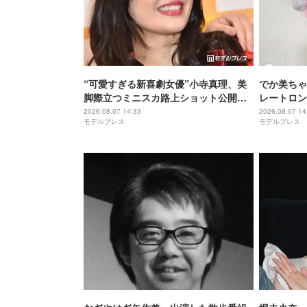
“可愛すぎる新喜劇女優”小寺真理、美
でか美ちゃ
脚際立つミニスカ路上ショット公開
レートロン
「スタイル抜群」「大人っぽくて素
い」「印象
2026.08.07 14:33
2026.08.07 14
モデルプレス
モデルプレス
敵」の声