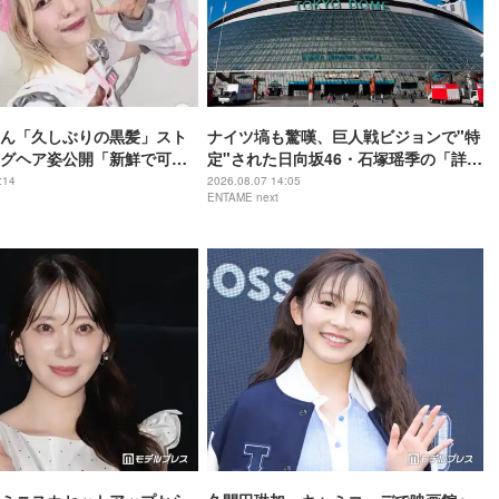
ん「久しぶりの黒髪」スト
ナイツ塙も驚嘆、巨人戦ビジョンで"特
グヘア姿公開「新鮮で可愛
定"された日向坂46・石塚瑶季の「詳し
がガラッと変わる」と反響
すぎる」野球愛
:14
2026.08.07 14:05
ENTAME next