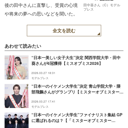
後の田中さんに直撃し、受賞の心境
田中葵さん（C）モデル
プレス
や将来の夢への思いなどを聞いた。
全文を読む
あわせて読みたい
“日本一美しい女子大生”決定 関西学院大学・田中
葵さんが6冠獲得【ミスオブミス2026】
2026.03.27 18:31
モデルプレス
“日本一のイケメン大学生”決定 青山学院大学・隈
部飛鵬さんがグランプリ【ミスターオブミスター
2026】
2026.03.27 17:41
モデルプレス
“日本一のイケメン大学生”ファイナリスト集結 GP
に選ばれるのは？【「ミスターオブミスター
2026」ファイナリスト紹介】