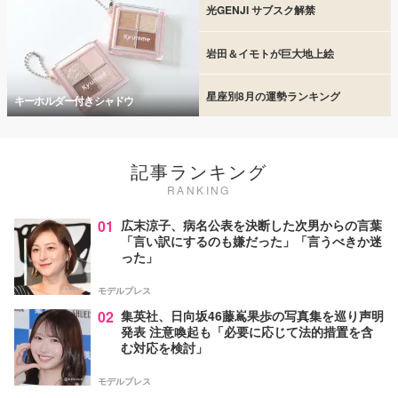
光GENJI サブスク解禁
岩田＆イモトが巨大地上絵
星座別8月の運勢ランキング
キーホルダー付きシャドウ
記事ランキング
RANKING
01
広末涼子、病名公表を決断した次男からの言葉
「言い訳にするのも嫌だった」「言うべきか迷
った」
モデルプレス
02
集英社、日向坂46藤嶌果歩の写真集を巡り声明
発表 注意喚起も「必要に応じて法的措置を含
む対応を検討」
モデルプレス