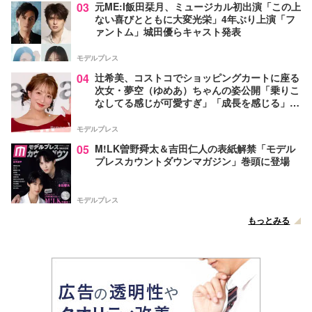
03
元ME:I飯田栞月、ミュージカル初出演「この上
ない喜びとともに大変光栄」4年ぶり上演「フ
ァントム」城田優らキャスト発表
モデルプレス
04
辻希美、コストコでショッピングカートに座る
次女・夢空（ゆめあ）ちゃんの姿公開「乗りこ
なしてる感じが可愛すぎ」「成長を感じる」の
声
モデルプレス
05
M!LK曽野舜太＆吉田仁人の表紙解禁「モデル
プレスカウントダウンマガジン」巻頭に登場
モデルプレス
もっとみる