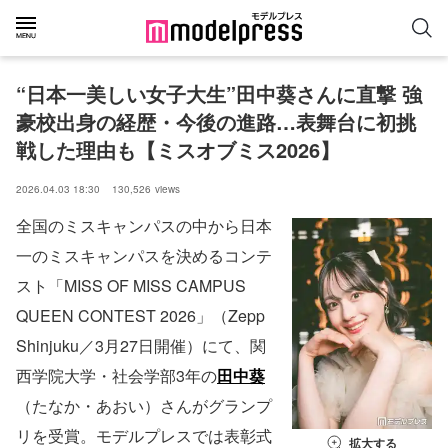
“日本一美しい女子大生”田中葵さんに直撃 強
豪校出身の経歴・今後の進路…表舞台に初挑
戦した理由も【ミスオブミス2026】
2026.04.03 18:30
130,526
views
全国のミスキャンパスの中から日本
一のミスキャンパスを決めるコンテ
スト「MISS OF MISS CAMPUS
QUEEN CONTEST 2026」（Zepp
Shinjuku／3月27日開催）にて、関
西学院大学・社会学部3年の
田中葵
（たなか・あおい）さんがグランプ
リを受賞。モデルプレスでは表彰式
拡大する