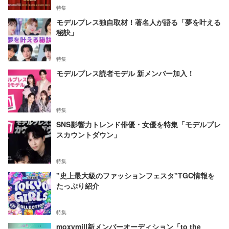
特集
モデルプレス独自取材！著名人が語る「夢を叶える
秘訣」
特集
モデルプレス読者モデル 新メンバー加入！
特集
SNS影響力トレンド俳優・女優を特集「モデルプレ
スカウントダウン」
特集
"史上最大級のファッションフェスタ"TGC情報を
たっぷり紹介
特集
moxymill新メンバーオーディション「to the