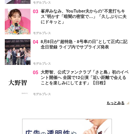
モデルプレス
03
峯岸みなみ、YouTuber夫からの“不意打ちキ
ス”明かす「暗闇の密室で…」「久しぶりに夫
にドキッと」
モデルプレス
04
8月8日が“超特急・8号車の日”として正式に記
念日登録 ライブ内でサプライズ発表
モデルプレス
05
大野智、公式ファンクラブ「さと島」初のイベ
ント開催へ 全国で12公演「近い距離で会える
ことを楽しみにしてます」【日程】
モデルプレス
もっとみる