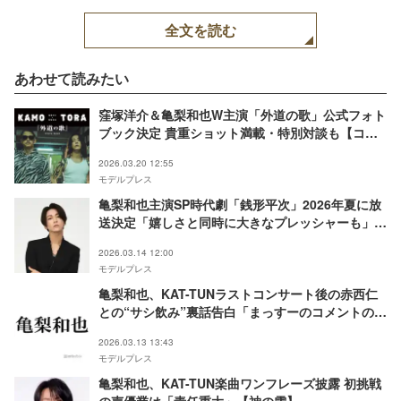
表紙：窪塚洋介＆亀梨和
也（提供写真）
全文を読む
あわせて読みたい
窪塚洋介＆亀梨和也W主演「外道の歌」公式フォト
ブック決定 貴重ショット満載・特別対談も【コメ
ント】
2026.03.20 12:55
モデルプレス
亀梨和也主演SP時代劇「銭形平次」2026年夏に放
送決定「嬉しさと同時に大きなプレッシャーも」
【コメント】
2026.03.14 12:00
モデルプレス
亀梨和也、KAT-TUNラストコンサート後の赤西仁
との“サシ飲み”裏話告白「まっすーのコメントの意
味がやっとわかった」「黙ってたのすごすぎ」
2026.03.13 13:43
モデルプレス
亀梨和也、KAT-TUN楽曲ワンフレーズ披露 初挑戦
の声優業は「責任重大」【神の雫】