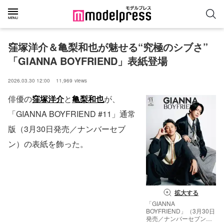
窪塚洋介＆亀梨和也が魅せる“究極のシブさ” 
「GIANNA BOYFRIEND」表紙登場
2026.03.30 12:00
11,969
views
俳優の
窪塚洋介
と
亀梨和也
が、
「GIANNA BOYFRIEND #11」通常
版（3月30日発売／ナンバーセブ
ン）の表紙を飾った。
拡大する
「GIANNA
BOYFRIEND」（3月30日
発売／ナンバーセブン）