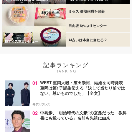
ミセス 長期休暇を発表
日向坂 6作ぶりセンター
AI占いは本当に当たる？
桃アイス本音レビュー
記事ランキング
RANKING
01
WEST.重岡大毅・濱田崇裕、結婚を同時発表
重岡は第1子誕生伝える「決して当たり前では
ない、尊いものでした」【全文】
モデルプレス
02
中島歩、“明治時代の文豪”の玄孫だった「教科
書にも載っている」名前も先祖に由来