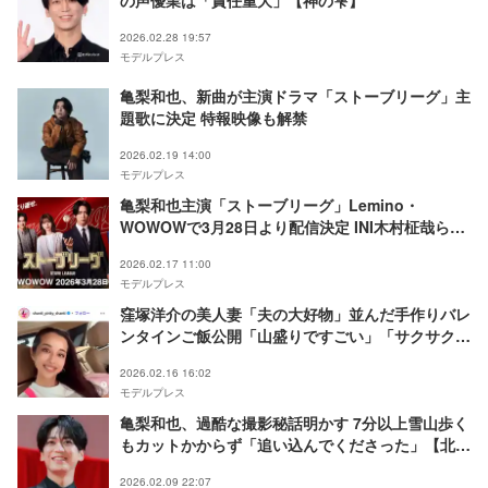
2026.02.28 19:57
モデルプレス
亀梨和也、新曲が主演ドラマ「ストーブリーグ」主
題歌に決定 特報映像も解禁
2026.02.19 14:00
モデルプレス
亀梨和也主演「ストーブリーグ」Lemino・
WOWOWで3月28日より配信決定 INI木村柾哉ら追
加キャストも解禁
2026.02.17 11:00
モデルプレス
窪塚洋介の美人妻「夫の大好物」並んだ手作りバレ
ンタインご飯公開「山盛りですごい」「サクサクし
てそう」の声
2026.02.16 16:02
モデルプレス
亀梨和也、過酷な撮影秘話明かす 7分以上雪山歩く
もカットかからず「追い込んでくださった」【北方
謙三 水滸伝】
2026.02.09 22:07