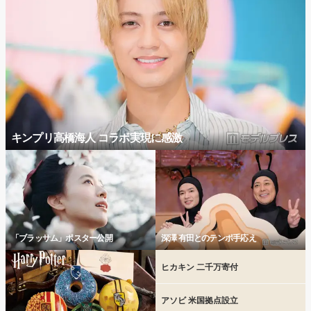
キンプリ高橋海人 コラボ実現に感激
「ブラッサム」ポスター公開
深澤 有田とのテンポ手応え
ヒカキン 二千万寄付
アソビ 米国拠点設立