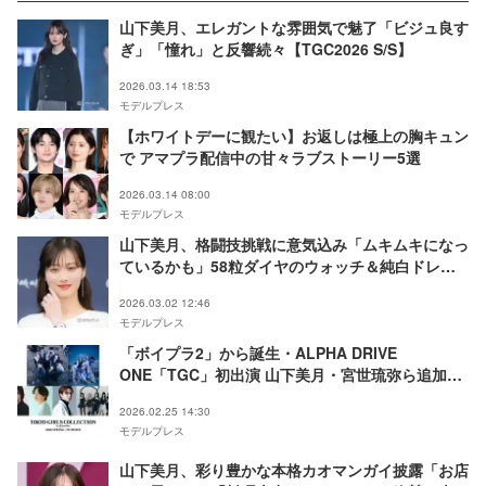
山下美月、エレガントな雰囲気で魅了「ビジュ良す
ぎ」「憧れ」と反響続々【TGC2026 S/S】
2026.03.14 18:53
モデルプレス
【ホワイトデーに観たい】お返しは極上の胸キュン
で アマプラ配信中の甘々ラブストーリー5選
2026.03.14 08:00
モデルプレス
山下美月、格闘技挑戦に意気込み「ムキムキになっ
ているかも」58粒ダイヤのウォッチ＆純白ドレス
姿で登場
2026.03.02 12:46
モデルプレス
「ボイプラ2」から誕生・ALPHA DRIVE
ONE「TGC」初出演 山下美月・宮世琉弥ら追加出
演者解禁【TGC2026 S/S】
2026.02.25 14:30
モデルプレス
山下美月、彩り豊かな本格カオマンガイ披露「お店