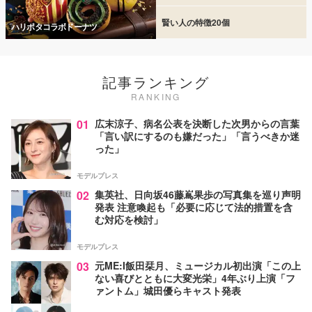
賢い人の特徴20個
ハリポタコラボドーナツ
記事ランキング
RANKING
01
広末涼子、病名公表を決断した次男からの言葉
「言い訳にするのも嫌だった」「言うべきか迷
った」
モデルプレス
02
集英社、日向坂46藤嶌果歩の写真集を巡り声明
発表 注意喚起も「必要に応じて法的措置を含
む対応を検討」
モデルプレス
03
元ME:I飯田栞月、ミュージカル初出演「この上
ない喜びとともに大変光栄」4年ぶり上演「フ
ァントム」城田優らキャスト発表