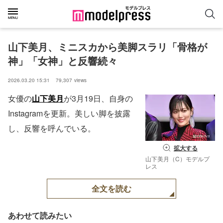
山下美月、ミニスカから美脚スラリ「骨格が
神」「女神」と反響続々
2026.03.20 15:31
79,307
views
女優の
山下美月
が3月19日、自身の
Instagramを更新。美しい脚を披露
し、反響を呼んでいる。
拡大する
山下美月（C）モデルプ
レス
全文を読む
あわせて読みたい