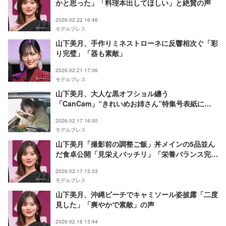
かと思った」「料理本出してほしい」と絶賛の声
2026.02.22 16:46
モデルプレス
山下美月、手作りミネストローネに反響相次ぐ「彩
り完璧」「器も素敵」
2026.02.21 17:36
モデルプレス
山下美月、大人な黒オフショル纏う
「CanCam」“きれいめお姉さん”特集号表紙に登
場
2026.02.17 16:00
モデルプレス
山下美月「撮影前の調整ご飯」丼メインの5品並ん
だ食卓公開「見栄えバッチリ」「栄養バランス完
璧」の声
2026.02.17 13:33
モデルプレス
山下美月、沖縄ビーチでキャミソール姿披露「二度
見した」「爽やかで素敵」の声
2026.02.16 13:44