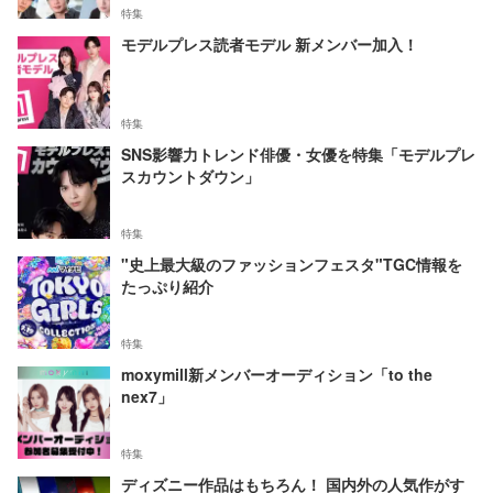
特集
モデルプレス読者モデル 新メンバー加入！
特集
SNS影響力トレンド俳優・女優を特集「モデルプレ
スカウントダウン」
特集
"史上最大級のファッションフェスタ"TGC情報を
たっぷり紹介
特集
moxymill新メンバーオーディション「to the
nex7」
特集
ディズニー作品はもちろん！ 国内外の人気作がす