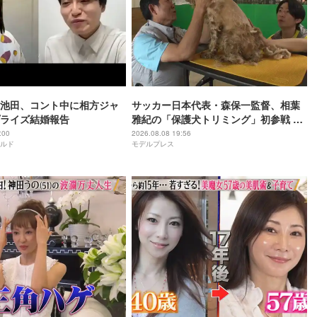
池田、コント中に相方ジャ
サッカー日本代表・森保一監督、相葉
ライズ結婚報告
雅紀の「保護犬トリミング」初参戦 ド
リームチームで心込めて挑む【24時間
:00
2026.08.08 19:56
ルド
モデルプレス
テレビ49】