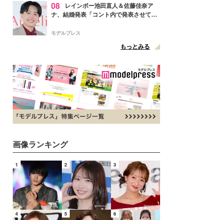
08
レインボー池田直人＆佐藤佳奈ア
ナ、結婚発表「コント内で発表させてい
ただきました」読売テレビ退社は生活拠
点変更のため
モデルプレス
もっとみる
画像ランキング
1
2
3
4
5
6