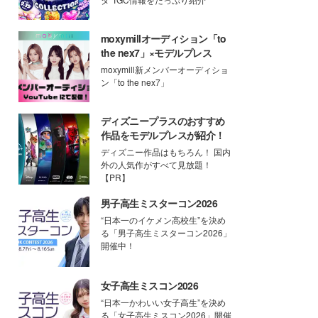
moxymillオーディション「to
the nex7」×モデルプレス
moxymill新メンバーオーディショ
ン「to the nex7」
ディズニープラスのおすすめ
作品をモデルプレスが紹介！
ディズニー作品はもちろん！ 国内
外の人気作がすべて見放題！
【PR】
男子高生ミスターコン2026
“日本一のイケメン高校生”を決め
る「男子高生ミスターコン2026」
開催中！
女子高生ミスコン2026
“日本一かわいい女子高生”を決め
る「女子高生ミスコン2026」開催