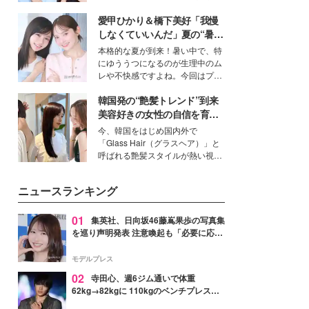
公開。モデルプレスでは、“大のミ
愛甲ひかり＆橋下美好「我慢
ニオン好き”という共通点を持つモ
デルの宮城舞と島村雄大の特別対
しなくていいんだ」夏の“暑さ
談をお届け！それぞれの視点か
対策”の新しい選択肢とは？
本格的な夏が到来！暑い中で、特
ら、今作ならではの魅力や予想外
にゆううつになるのが生理中のム
の感動をもたらす奥深いストーリ
レや不快感ですよね。今回はプラ
ーについて熱く語り合ってもらっ
イベートでも仲良しで旅行好きな
た。
韓国発の“艶髪トレンド”到来
モデル・愛甲ひかりさんと橋下美
好さんを迎えて本音で女子会トー
美容好きの女性の自信を育む
ク。猛暑のお出かけを快適に過ご
「ヘアケア事情」って？
今、韓国をはじめ国内外で
すヒントや、2人が感動した夏の
「Glass Hair（グラスヘア）」と
生理の新常識にも迫りました。
呼ばれる艶髪スタイルが熱い視線
を集めています。メイクやファッ
ションの完成度を高めるベースと
ニュースランキング
して、“髪そのものの美しさ”に改
めて注目する人が増えている様
子。今回は、そんな憧れの艶やか
01
集英社、日向坂46藤嶌果歩の写真集
な髪を日常で叶える、美容好きの
を巡り声明発表 注意喚起も「必要に応じ
女性たちのヘアケア事情を紹介し
て法的措置を含む対応を検討」
ます。
モデルプレス
02
寺田心、週6ジム通いで体重
62kg→82kgに 110kgのベンチプレス持
ち上げる姿披露「胸板の厚みすごい」