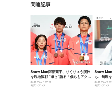
関連記事
Snow Man阿部亮平、りくりゅう演技
Snow 
を現地観戦 “凄さ”語る「僕らもアクロ
も、無理を
バットの動きするけど…」
続けるため
2026.02.27 10:45
2026.02.20 18
モデルプレス
モデルプレス