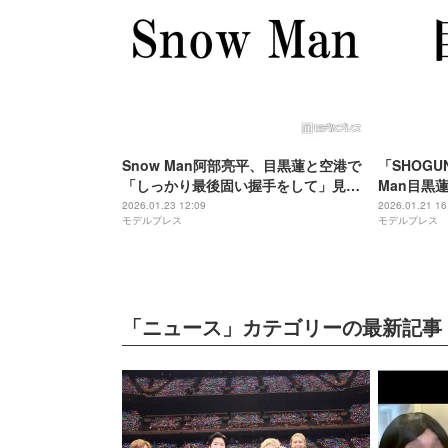
Snow Man阿部亮平、目黒蓮と空港で
「SHOGU
「しっかり最後固い握手をして」見送
Man目黒
り時の裏側 直前には佐久間大介と電話
密着「最高
2026.01.23 12:09
2026.01.21 16
モデルプレス
モデルプレス
も
殺到「最強
ってて素敵
「ニュース」カテゴリーの最新記事