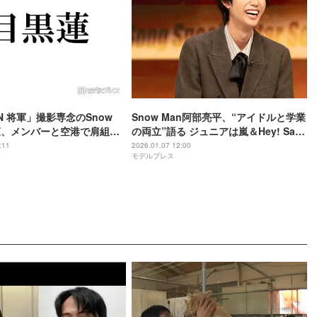
N 将軍」撮影専念のSnow
Snow Man阿部亮平、“アイドルと学業
蓮、メンバーと空港で肩組み
の両立”語る ジュニアは嵐＆Hey! Say!
の一品」贈り物公開で反響
JUMPの名曲カバー【Star Song
:11
2026.01.07 12:00
モデルプレス
のグループ」「想いが詰ま
Special】
」