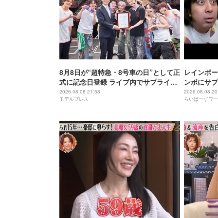
8月8日が“超特急・8号車の日”として正
レインボー
式に記念日登録 ライブ内でサプライズ
ンボにサプ
発表
2026.08.08 21:58
2026.08.08 20
モデルプレス
らいばーずワー