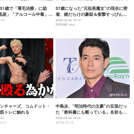
51歳で「薄毛治療」に励
57歳になった“元祖美魔女”の現在に密
流産」「アルコール中毒」自
着、鏡だらけの豪邸＆衝撃すっぴん姿
赤裸々告白
を披露
:10
2026.08.08 19:10
ENTAME next
ンチャーズ、コムドット・
中島歩、“明治時代の文豪”の玄孫だっ
筋トレに触れる
た「教科書にも載っている」名前も先
祖に由来
:00
2026.08.08 18:44
ルド
モデルプレス