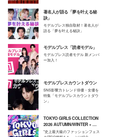
著名人が語る「夢を叶える秘
訣」
モデルプレス独自取材！著名人が
語る「夢を叶える秘訣」
モデルプレス「読者モデル」
モデルプレス読者モデル 新メンバ
ー加入！
モデルプレスカウントダウン
SNS影響力トレンド俳優・女優を
特集「モデルプレスカウントダウ
ン」
TOKYO GIRLS COLLECTION
2026 AUTUMN/WINTER × モ
デルプレス
"史上最大級のファッションフェス
タ"TGC情報をたっぷり紹介