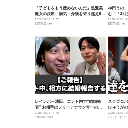
「子どもをもう産めないんだ」黒髪美
神田うの、
魔女の決断、病気・介護を乗り越え56
む！「3回
歳で“おばあちゃん”に
身の過去を
2026.08.08 19:27
2026.08.08 19
ENTAME next
ENTAME next
レインボー池田、コント内で“結婚発
ステゴロパ
表” お相手はフリーアナウンサーの佐
ひゅうがの
藤佳奈
2026.08.08 19:10
2026.08.08 19
ENTAME next
らいばーずワー