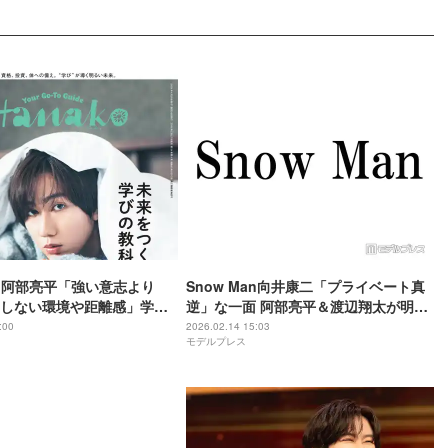
Man阿部亮平「強い意志より
Snow Man向井康二「プライベート真
しない環境や距離感」学び
逆」な一面 阿部亮平＆渡辺翔太が明か
の秘訣明かす
す
:00
2026.02.14 15:03
モデルプレス