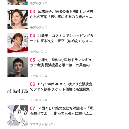
「かっこいい」と反響
モデルプレス
03
広末涼子、病名公表を決断した次男
からの言葉「言い訳にするのも嫌だっ
た」「言うべきか迷った」
モデルプレス
04
辻希美、コストコでショッピングカ
ートに座る次女・夢空（ゆめあ）ちゃん
の姿公開「乗りこなしてる感じが可愛す
ぎ」「成長を感じる」の声
モデルプレス
05
小栗旬、5年ぶり民放ドラマレギュ
ラー出演 横浜流星と唯一無二の異色のバ
ディで初共演【LOST10】
モデルプレス
06
Hey! Say! JUMP、横アリ公演決定
でファン歓喜 チケット価格にも注目集ま
る「激アツ」「平成に戻ったみたい」
モデルプレス
07
＜図々しい娘の友だち対処法＞「私
も乗せてよ！」断っても強引に乗り込ん
でくる友だち【第1話まんが】
ママスタ☆セレクト