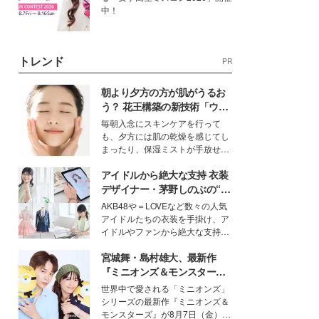
中！
トレンド
PR
朝より夕方の方が肌がうるお
う？ 花王構築の新技術「ウォ
ーターキャプチャリングスキ
毎朝入念にスキンケアを行って
ン（捕水肌）」がスキンケア
も、夕方には肌の乾燥を感じてし
の常識を変える予感
まったり、保湿ミストが手放せな
いという読者も多いのでは？そん
アイドルから絶大な支持 衣装
な美容の常識を大きく変える可能
性を秘めた、革新的な「Water
デザイナー・茅野しのぶの“可
Capturing Skin（ウォーターキャ
愛い”を作る美学＜「シチズン
AKB48や＝LOVEなど数々の人気
プチャリングスキン：捕水肌）」
クロスシー」インタビュー＞
アイドルたちの衣装を手掛け、ア
技術を、花王が構築した。
イドルやファンから絶大な支持を
得る、株式会社オサレカンパニー
宮城舞・島村雄大、最新作
取締役兼クリエイティブディレク
ター・茅野しのぶ。一人ひとりの
『ミニオンズ＆モンスター
個性に寄り添い、魅力を引き出す
ズ』の魅力熱弁 ハチャメチャ
世界中で愛される「ミニオンズ」
衣装作りは、多くの女性たちに勇
だけじゃない“友情と絆”に感
シリーズの最新作『ミニオンズ＆
気と自信を与え続けている。
動
モンスターズ』が8月7日（金）に