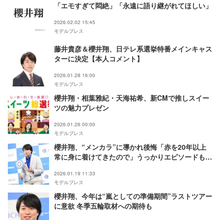
「エモすぎて悶絶」「永遠に語り継がれてほしい」
2026.02.02 15:45
モデルプレス
藤井貴彦＆櫻井翔、日テレ系選挙特番メインキャス
ターに決定【本人コメント】
2026.01.28 16:00
モデルプレス
櫻井翔・相葉雅紀・天海祐希、新CMで推しスイー
ツの魅力プレゼン
2026.01.26 00:00
モデルプレス
櫻井翔、“メンカラ”に導かれ後悔「赤を20年以上
常に身に着けてきたので」うっかりエピソードも告
白
2026.01.19 11:33
モデルプレス
櫻井翔、今年は“嵐としての準備期間”ラストツアー
に意欲 冬季五輪取材への期待も