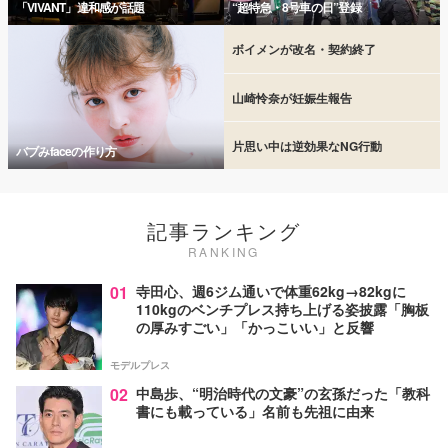
「VIVANT」違和感が話題
“超特急・8号車の日”登録
ボイメンが改名・契約終了
山崎怜奈が妊娠生報告
片思い中は逆効果なNG行動
バブみfaceの作り方
記事ランキング
RANKING
01
寺田心、週6ジム通いで体重62kg→82kgに
110kgのベンチプレス持ち上げる姿披露「胸板
の厚みすごい」「かっこいい」と反響
モデルプレス
02
中島歩、“明治時代の文豪”の玄孫だった「教科
書にも載っている」名前も先祖に由来