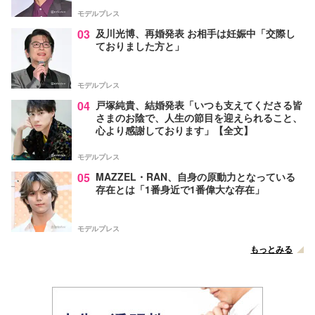
モデルプレス
03
及川光博、再婚発表 お相手は妊娠中「交際し
ておりました方と」
モデルプレス
04
戸塚純貴、結婚発表「いつも支えてくださる皆
さまのお陰で、人生の節目を迎えられること、
心より感謝しております」【全文】
モデルプレス
05
MAZZEL・RAN、自身の原動力となっている
存在とは「1番身近で1番偉大な存在」
モデルプレス
もっとみる