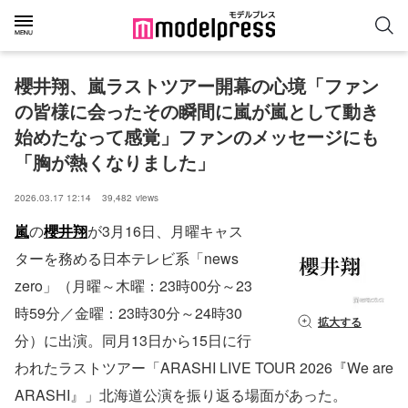
櫻井翔、嵐ラストツアー開幕の心境「ファン
の皆様に会ったその瞬間に嵐が嵐として動き
始めたなって感覚」ファンのメッセージにも
「胸が熱くなりました」
2026.03.17 12:14
39,482
views
嵐
の
櫻井翔
が3月16日、月曜キャス
ターを務める日本テレビ系「news
zero」（月曜～木曜：23時00分～23
時59分／金曜：23時30分～24時30
拡大する
分）に出演。同月13日から15日に行
われたラストツアー「ARASHI LIVE TOUR 2026『We are
ARASHI』」北海道公演を振り返る場面があった。