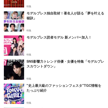
特集
モデルプレス独自取材！著名人が語る「夢を叶える
秘訣」
特集
モデルプレス読者モデル 新メンバー加入！
特集
SNS影響力トレンド俳優・女優を特集「モデルプレ
スカウントダウン」
特集
"史上最大級のファッションフェスタ"TGC情報を
たっぷり紹介
特集