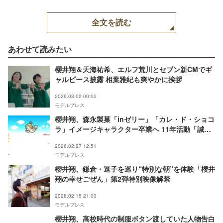
全文を読む
あわせて読みたい
櫻井翔＆天海祐希、エルフ荒川とセブン新CMでギ
ャルピース披露 相葉雅紀も爽やかに挨拶
2026.03.02 00:00
モデルプレス
櫻井翔、森永製菓「inゼリー」「カレ・ド・ショコ
ラ」イメージキャラクター卒業へ 11年活動「誠実
なお人柄のおかげで」
2026.02.27 12:51
モデルプレス
櫻井翔、鎌倉・逗子を巡り“特別な朝”を体験「櫻井
翔の幸せごぜん」第2弾特別映像解禁
2026.02.15 21:00
モデルプレス
櫻井翔、高校時代の制服ボタン渡していた人物告白