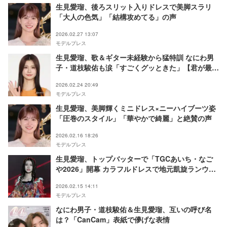
生見愛瑠、後ろスリット入りドレスで美脚スラリ
「大人の色気」「結構攻めてる」の声
2026.02.27 13:07
モデルプレス
生見愛瑠、歌＆ギター未経験から猛特訓 なにわ男
子・道枝駿佑も涙「すごくグッときた」【君が最後
に遺した歌】
2026.02.24 20:49
モデルプレス
生見愛瑠、美脚輝くミニドレス×ニーハイブーツ姿
「圧巻のスタイル」「華やかで綺麗」と絶賛の声
2026.02.16 18:26
モデルプレス
生見愛瑠、トップバッターで「TGCあいち・なご
や2026」開幕 カラフルドレスで地元凱旋ランウェ
イ
2026.02.15 14:11
モデルプレス
なにわ男子・道枝駿佑＆生見愛瑠、互いの呼び名
は？「CanCam」表紙で儚げな表情