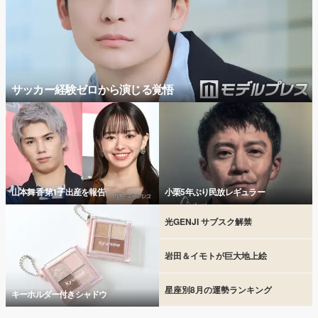
サッカー経験ゼロから演じる覚悟
山本舞香 第1子出産を報告
小栗5年ぶり民放レギュラー
光GENJI サブスク解禁
岩田＆イモトが巨大地上絵
星座別8月の運勢ランキング
キーホルダー付きシャドウ