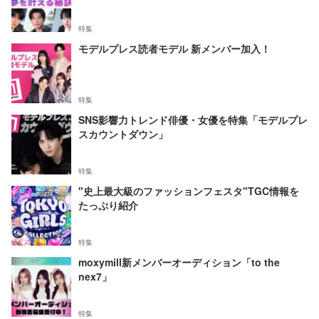
特集
モデルプレス読者モデル 新メンバー加入！
特集
SNS影響力トレンド俳優・女優を特集「モデルプレ
スカウントダウン」
特集
"史上最大級のファッションフェスタ"TGC情報を
たっぷり紹介
特集
moxymill新メンバーオーディション「to the
nex7」
特集