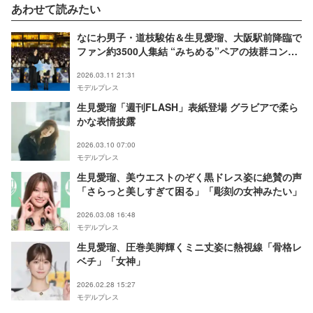
あわせて読みたい
なにわ男子・道枝駿佑＆生見愛瑠、大阪駅前降臨で
ファン約3500人集結 “みちめる”ペアの抜群コンビ
ネーションで沸かす「りくりゅうペアみたいになっ
2026.03.11 21:31
てますね！？」 【君が最後に遺した歌】
モデルプレス
生見愛瑠「週刊FLASH」表紙登場 グラビアで柔ら
かな表情披露
2026.03.10 07:00
モデルプレス
生見愛瑠、美ウエストのぞく黒ドレス姿に絶賛の声
「さらっと美しすぎて困る」「彫刻の女神みたい」
2026.03.08 16:48
モデルプレス
生見愛瑠、圧巻美脚輝くミニ丈姿に熱視線「骨格レ
ベチ」「女神」
2026.02.28 15:27
モデルプレス