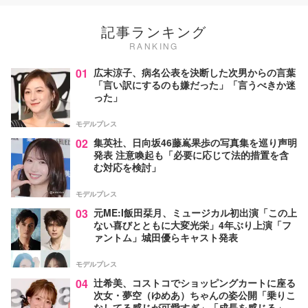
記事ランキング
RANKING
01
広末涼子、病名公表を決断した次男からの言葉
「言い訳にするのも嫌だった」「言うべきか迷
った」
モデルプレス
02
集英社、日向坂46藤嶌果歩の写真集を巡り声明
発表 注意喚起も「必要に応じて法的措置を含
む対応を検討」
モデルプレス
03
元ME:I飯田栞月、ミュージカル初出演「この上
ない喜びとともに大変光栄」4年ぶり上演「フ
ァントム」城田優らキャスト発表
モデルプレス
04
辻希美、コストコでショッピングカートに座る
次女・夢空（ゆめあ）ちゃんの姿公開「乗りこ
なしてる感じが可愛すぎ」「成長を感じる」の