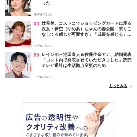
った」
モデルプレス
04
辻希美、コストコでショッピングカートに座る
次女・夢空（ゆめあ）ちゃんの姿公開「乗りこ
なしてる感じが可愛すぎ」「成長を感じる」の
声
モデルプレス
05
レインボー池田直人＆佐藤佳奈アナ、結婚発表
「コント内で発表させていただきました」読売
テレビ退社は生活拠点変更のため
モデルプレス
もっとみる