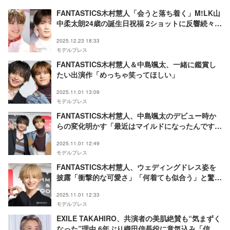
FANTASTICS木村慧人「会うと落ち着く」M!LK山
中柔太朗24歳の誕生日祝福 2ショットに反響続々
「じゅうけい尊い」「雰囲気似てる」
2025.12.23 18:33
モデルプレス
FANTASTICS木村慧人＆中島颯太、一緒に鑑賞し
たい出演作「めっちゃ笑ってほしい」
2025.11.01 13:09
モデルプレス
FANTASTICS木村慧人、中島颯太のデビュー時か
らの変化明かす「最近はマイルドになったんですけ
ど」
2025.11.01 12:49
モデルプレス
FANTASTICS木村慧人、ウェディングドレス姿を
披露「衝撃的な可愛さ」「何着ても似合う」と驚き
の声
2025.11.01 12:33
モデルプレス
EXILE TAKAHIRO、共演者の美肌絶賛も“気まずく
なった”理由 6年ぶり織田信長役に意気込み「信長