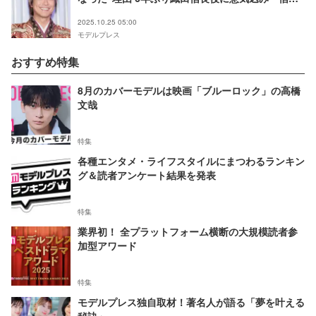
万博みたいな感じで」【仮面の忍者 赤影】
2025.10.25 05:00
モデルプレス
おすすめ特集
8月のカバーモデルは映画「ブルーロック」の高橋
文哉
特集
各種エンタメ・ライフスタイルにまつわるランキン
グ＆読者アンケート結果を発表
特集
業界初！ 全プラットフォーム横断の大規模読者参
加型アワード
特集
モデルプレス独自取材！著名人が語る「夢を叶える