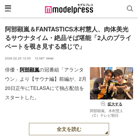
阿部顕嵐＆FANTASTICS木村慧人、肉体美光
るサウナタイム・絶品そば堪能「2人のプライ
ベートを覗き見する感じで」
2026.02.20 12:00
15,587
views
俳優・
阿部顕嵐
の冠番組「アランタ
ウン」より【サウナ編】前編が、2月
20日正午にTELASAにて独占配信を
スタートした。
拡大する
阿部顕嵐、木村慧人
（C）テレビ朝日
全文を読む