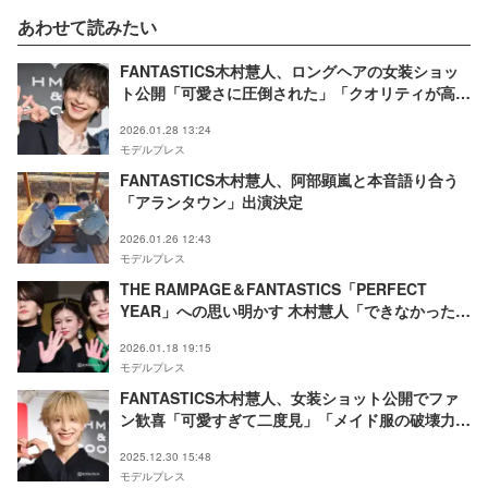
あわせて読みたい
FANTASTICS木村慧人、ロングヘアの女装ショッ
ト公開「可愛さに圧倒された」「クオリティが高す
ぎる」と絶賛の声
2026.01.28 13:24
モデルプレス
FANTASTICS木村慧人、阿部顕嵐と本音語り合う
「アランタウン」出演決定
2026.01.26 12:43
モデルプレス
THE RAMPAGE＆FANTASTICS「PERFECT
YEAR」への思い明かす 木村慧人「できなかった思
いとかも全部乗せて」
2026.01.18 19:15
モデルプレス
FANTASTICS木村慧人、女装ショット公開でファ
ン歓喜「可愛すぎて二度見」「メイド服の破壊力す
ごい」
2025.12.30 15:48
モデルプレス