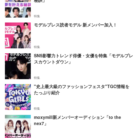
秘訣」
特集
モデルプレス読者モデル 新メンバー加入！
特集
SNS影響力トレンド俳優・女優を特集「モデルプレ
スカウントダウン」
特集
"史上最大級のファッションフェスタ"TGC情報を
たっぷり紹介
特集
moxymill新メンバーオーディション「to the
nex7」