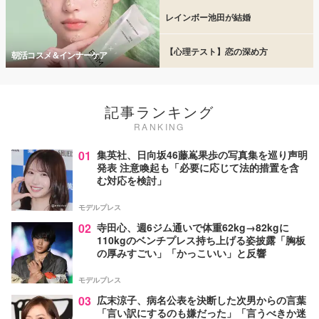
レインボー池田が結婚
【心理テスト】恋の深め方
朝活コスメ＆インナーケア
記事ランキング
RANKING
01
集英社、日向坂46藤嶌果歩の写真集を巡り声明
発表 注意喚起も「必要に応じて法的措置を含
む対応を検討」
モデルプレス
02
寺田心、週6ジム通いで体重62kg→82kgに
110kgのベンチプレス持ち上げる姿披露「胸板
の厚みすごい」「かっこいい」と反響
モデルプレス
03
広末涼子、病名公表を決断した次男からの言葉
「言い訳にするのも嫌だった」「言うべきか迷