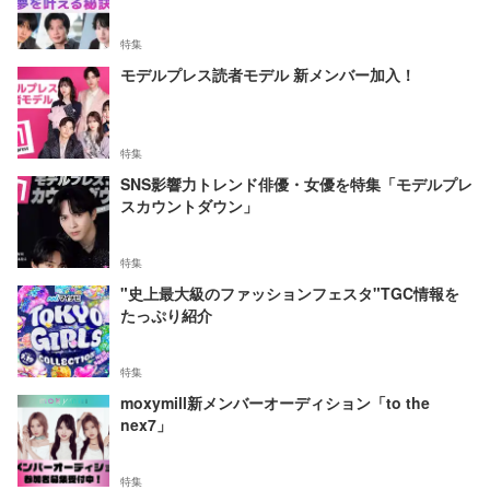
特集
モデルプレス読者モデル 新メンバー加入！
特集
SNS影響力トレンド俳優・女優を特集「モデルプレ
スカウントダウン」
特集
"史上最大級のファッションフェスタ"TGC情報を
たっぷり紹介
特集
moxymill新メンバーオーディション「to the
nex7」
特集