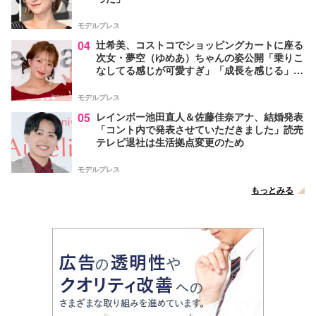
モデルプレス
04
辻希美、コストコでショッピングカートに座る
次女・夢空（ゆめあ）ちゃんの姿公開「乗りこ
なしてる感じが可愛すぎ」「成長を感じる」の
声
モデルプレス
05
レインボー池田直人＆佐藤佳奈アナ、結婚発表
「コント内で発表させていただきました」読売
テレビ退社は生活拠点変更のため
モデルプレス
もっとみる