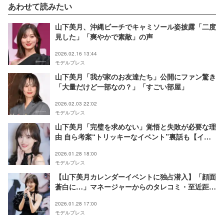
あわせて読みたい
山下美月、沖縄ビーチでキャミソール姿披露「二度
見した」「爽やかで素敵」の声
2026.02.16 13:44
モデルプレス
山下美月「我が家のお友達たち」公開にファン驚き
「大量だけど一部なの？」「すごい部屋」
2026.02.03 22:02
モデルプレス
山下美月「完璧を求めない」覚悟と失敗が必要な理
由 自ら考案“トリッキーなイベント”裏話も【イン
タビュー】
2026.01.28 18:00
モデルプレス
【山下美月カレンダーイベントに独占潜入】「顔面
蒼白に…」マネージャーからのタレコミ・至近距離
ランウェイ・指揮者務めた合唱まで…素顔全開の企
2026.01.28 17:00
画で魅了
モデルプレス