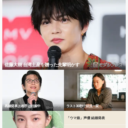
佐藤大樹 台湾土産を贈った先輩明かす
再婚発表 お相手は妊娠中
ラスト30秒で状況一変
「ウマ娘」声優 結婚発表