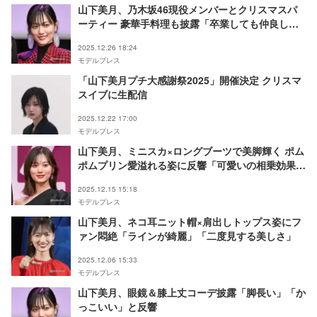
山下美月、乃木坂46現役メンバーとクリスマスパ
ーティー 豪華手料理も披露「卒業しても仲良しな
のエモい」「クオリティがレベチ」と反響
2025.12.26 18:24
モデルプレス
「山下美月プチ大感謝祭2025」開催決定 クリスマ
スイブに生配信
2025.12.22 17:00
モデルプレス
山下美月、ミニスカ×ロングブーツで美脚輝く ポム
ポムプリン愛溢れる姿に反響「可愛いの相乗効果」
「耳付きカチューシャは反則」
2025.12.15 15:18
モデルプレス
山下美月、ネコ耳ニット帽×肩出しトップス姿にフ
ァン悶絶「ラインが綺麗」「二度見する美しさ」
2025.12.06 15:33
モデルプレス
山下美月、眼鏡＆膝上丈コーデ披露「脚長い」「か
っこいい」と反響