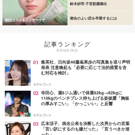
鈴木砂羽 子宮筋腫摘出
都合のよい恋を卒業するには
朝活コスメ＆インナーケア
記事ランキング
RANKING
01
集英社、日向坂46藤嶌果歩の写真集を巡り声明
発表 注意喚起も「必要に応じて法的措置を含
む対応を検討」
モデルプレス
02
寺田心、週6ジム通いで体重62kg→82kgに
110kgのベンチプレス持ち上げる姿披露「胸板
の厚みすごい」「かっこいい」と反響
モデルプレス
03
広末涼子、病名公表を決断した次男からの言葉
「言い訳にするのも嫌だった」「言うべきか迷
った」