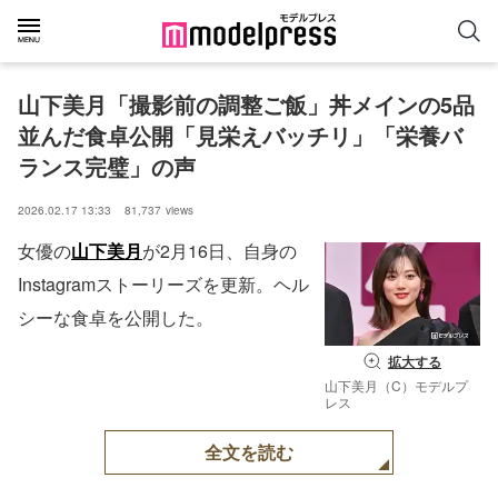
山下美月「撮影前の調整ご飯」丼メインの5品
並んだ食卓公開「見栄えバッチリ」「栄養バ
ランス完璧」の声
2026.02.17 13:33
81,737
views
女優の
山下美月
が2月16日、自身の
Instagramストーリーズを更新。ヘル
シーな食卓を公開した。
拡大する
山下美月（C）モデルプ
レス
全文を読む