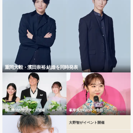
重岡大毅・濱田崇裕 結婚を同時発表
福山雅治がサプライズ登場
峯岸 夫からのキス告白
大野智がイベント開催