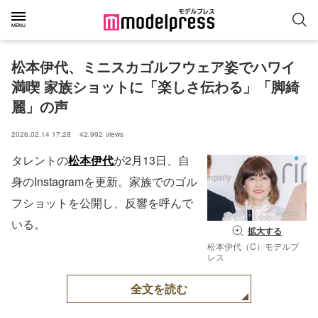
松本伊代、ミニスカゴルフウェア姿でハワイ
満喫 家族ショットに「楽しさ伝わる」「脚綺
麗」の声
2026.02.14 17:28
42,992
views
タレントの
松本伊代
が2月13日、自
身のInstagramを更新。家族でのゴル
フショットを公開し、反響を呼んで
いる。
拡大する
松本伊代（C）モデルプ
レス
全文を読む