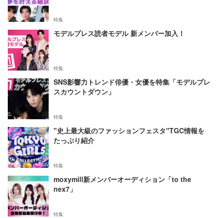
特集
モデルプレス読者モデル 新メンバー加入！
特集
SNS影響力トレンド俳優・女優を特集「モデルプレ
スカウントダウン」
特集
"史上最大級のファッションフェスタ"TGC情報を
たっぷり紹介
特集
moxymill新メンバーオーディション「to the
nex7」
特集