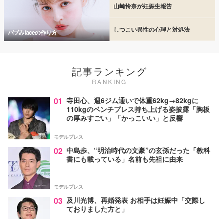
山崎怜奈が妊娠生報告
しつこい異性の心理と対処法
バブみfaceの作り方
記事ランキング
RANKING
01
寺田心、週6ジム通いで体重62kg→82kgに
110kgのベンチプレス持ち上げる姿披露「胸板
の厚みすごい」「かっこいい」と反響
モデルプレス
02
中島歩、“明治時代の文豪”の玄孫だった「教科
書にも載っている」名前も先祖に由来
モデルプレス
03
及川光博、再婚発表 お相手は妊娠中「交際し
ておりました方と」