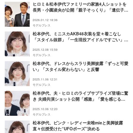
ヒロミ＆松本伊代ファミリーの家族4人ショットを
長男・小園凌央が公開「親子そっくり」「遺伝子最
強」
2026.01.12 18:36
モデルプレス
松本伊代、ミニスカAKB48衣装を堂々着こなし
「スタイル抜群」「一生現役アイドルですごい」と
反響
2025.12.08 15:59
モデルプレス
松本伊代、ドレスからスラリ美脚披露「ずっと可愛
い」「スタイル変わらない」と反響
2025.11.06 12:31
モデルプレス
松本伊代、夫・ヒロミのライブサプライズ登場に驚
き 夫婦共演ショット公開「感激」「愛を感じる」
の声
2025.10.06 12:20
モデルプレス
松本伊代、ピンク・レディー未唯mieと美脚披露
直々伝授受けた“UFOポーズ”決める