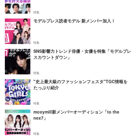
特集
モデルプレス読者モデル 新メンバー加入！
特集
SNS影響力トレンド俳優・女優を特集「モデルプレ
スカウントダウン」
特集
"史上最大級のファッションフェスタ"TGC情報を
たっぷり紹介
特集
moxymill新メンバーオーディション「to the
nex7」
特集