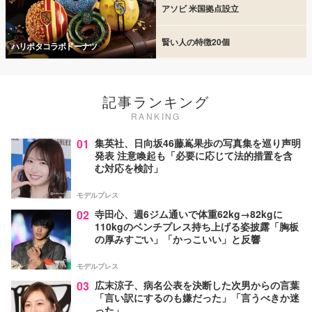
アソビ 米国拠点設立
賢い人の特徴20個
ハリポタコラボドーナツ
記事ランキング
RANKING
01
集英社、日向坂46藤嶌果歩の写真集を巡り声明
発表 注意喚起も「必要に応じて法的措置を含
む対応を検討」
モデルプレス
02
寺田心、週6ジム通いで体重62kg→82kgに
110kgのベンチプレス持ち上げる姿披露「胸板
の厚みすごい」「かっこいい」と反響
モデルプレス
03
広末涼子、病名公表を決断した次男からの言葉
「言い訳にするのも嫌だった」「言うべきか迷
った」