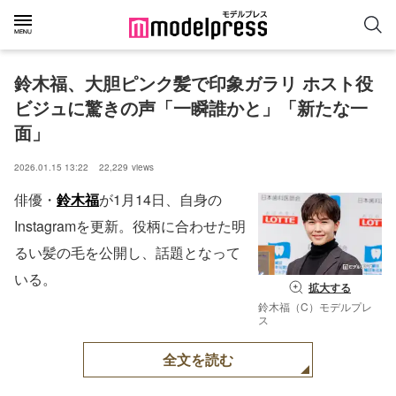
鈴木福、大胆ピンク髪で印象ガラリ ホスト役
ビジュに驚きの声「一瞬誰かと」「新たな一
面」
2026.01.15 13:22
22,229
views
俳優・
鈴木福
が1月14日、自身の
Instagramを更新。役柄に合わせた明
るい髪の毛を公開し、話題となって
いる。
拡大する
鈴木福（C）モデルプレ
ス
全文を読む