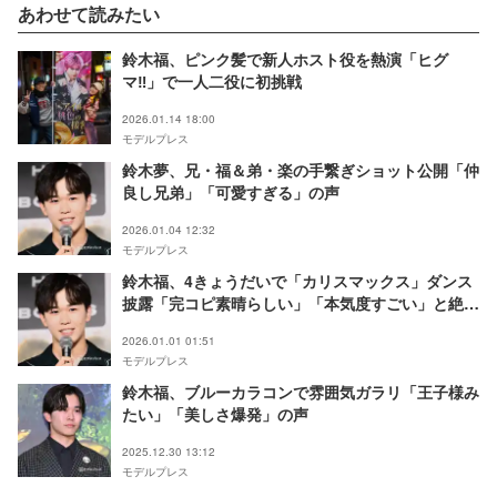
あわせて読みたい
鈴木福、ピンク髪で新人ホスト役を熱演「ヒグ
マ‼」で一人二役に初挑戦
2026.01.14 18:00
モデルプレス
鈴木夢、兄・福＆弟・楽の手繋ぎショット公開「仲
良し兄弟」「可愛すぎる」の声
2026.01.04 12:32
モデルプレス
鈴木福、4きょうだいで「カリスマックス」ダンス
披露「完コピ素晴らしい」「本気度すごい」と絶賛
の声
2026.01.01 01:51
モデルプレス
鈴木福、ブルーカラコンで雰囲気ガラリ「王子様み
たい」「美しさ爆発」の声
2025.12.30 13:12
モデルプレス