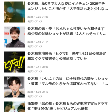
鈴木福、新CMで大人な姿にイメチェン 2026年チ
ェンジしたいこと明かす「大学生活もあと少しなの
で…」
2025.12.25 04:00
モデルプレス
鈴木福の妹・夢「お兄ちゃん可愛いから載せます」
幼少期の兄妹ショットが話題「2人ともそっくり」
「ぷくぷくで可愛い」
2025.12.13 21:14
モデルプレス
鈴木福主演映画「ヒグマ!!」来年1月23日公開決定
相次ぐクマ被害受け公開延期していた
2025.12.11 08:00
モデルプレス
鈴木福「いいふくの日」に子役時代の懐かしショッ
ト披露「マルモのときからほぼ変わってない」「可
愛すぎる」と話題
2025.11.30 20:13
モデルプレス
衝撃作「惡の華」鈴木福＆あのW主演で実写ドラマ
化 “主従関係”表したビジュアルも解禁