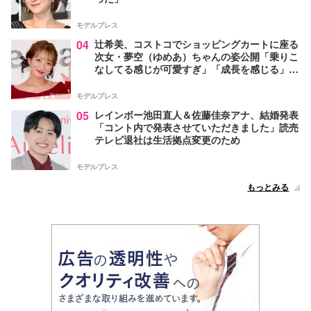
モデルプレス
04
辻希美、コストコでショッピングカートに座る
次女・夢空（ゆめあ）ちゃんの姿公開「乗りこ
なしてる感じが可愛すぎ」「成長を感じる」の
声
モデルプレス
05
レインボー池田直人＆佐藤佳奈アナ、結婚発表
「コント内で発表させていただきました」読売
テレビ退社は生活拠点変更のため
モデルプレス
もっとみる