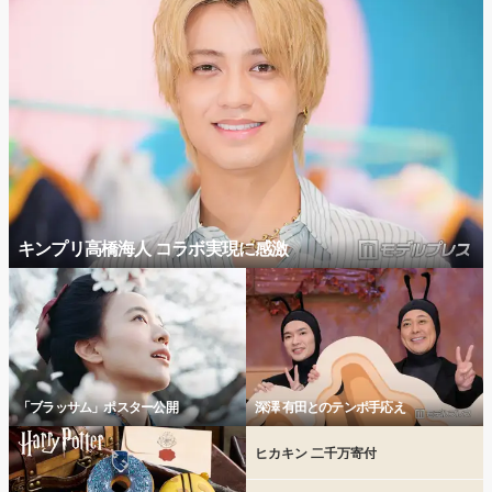
キンプリ高橋海人 コラボ実現に感激
「ブラッサム」ポスター公開
深澤 有田とのテンポ手応え
ヒカキン 二千万寄付