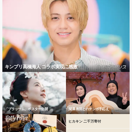
キンプリ高橋海人 コラボ実現に感激
「ブラッサム」ポスター公開
深澤 有田とのテンポ手応え
ヒカキン 二千万寄付