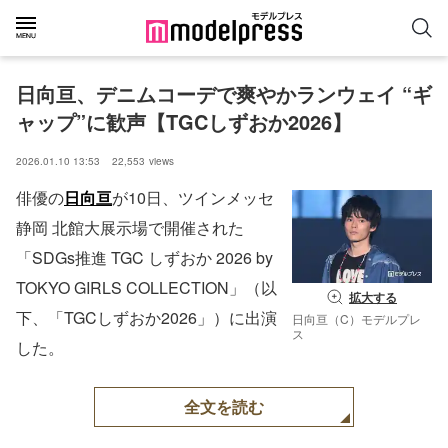
日向亘、デニムコーデで爽やかランウェイ “ギ
ャップ”に歓声【TGCしずおか2026】
2026.01.10 13:53
22,553
views
俳優の
日向亘
が10日、ツインメッセ
静岡 北館大展示場で開催された
「SDGs推進 TGC しずおか 2026 by
TOKYO GIRLS COLLECTION」（以
拡大する
下、「TGCしずおか2026」）に出演
日向亘（C）モデルプレ
ス
した。
全文を読む