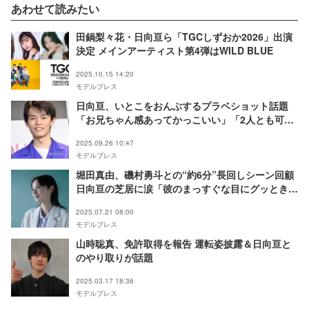
あわせて読みたい
田鍋梨々花・日向亘ら「TGCしずおか2026」出演
決定 メインアーティスト第4弾はWILD BLUE
2025.10.15 14:20
モデルプレス
日向亘、いとこをおんぶするプラベショット話題
「お兄ちゃん感あってかっこいい」「2人とも可愛
い」
2025.09.26 10:47
モデルプレス
堀田真由、磯村勇斗との“約6分”長回しシーン回顧
日向亘の芝居に涙「彼のまっすぐな目にグッとき
て」【僕達はまだその星の校則を知らない】
2025.07.21 08:00
モデルプレス
山時聡真、免許取得を報告 運転姿披露＆日向亘と
のやり取りが話題
2025.03.17 18:36
モデルプレス