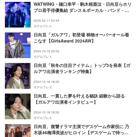
WATWING・樋口幸平・駒木根葵汰・日向亘らホリ
プロ若手俳優集結 ダンス＆ボーカル・バンド・オ
リジナル曲で魅了【Horipro Actors Live～
2025.02.11 20:45
episode 4～】
モデルプレス
日向亘「ガルアワ」初登場 柄物オーバーオール着
こなす【GirlsAward 2024AW】
2024.10.19 22:02
モデルプレス
日向亘「秋冬の注目アイテム」トップ3を発表【ガ
ルアワ出演者ランキング特集】
2024.10.18 18:00
モデルプレス
日向亘、一貫した夢を叶える秘訣 経験から語る
【ガルアワ出演者インタビュー】
2024.10.18 18:00
モデルプレス
日向亘、復讐ドラマ主演でデスゲーム作家役に 乃
木坂46梅澤美波がヒロイン【デスゲームで待って