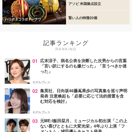
アソビ 米国拠点設立
賢い人の特徴20個
ハリポタコラボドーナツ
記事ランキング
RANKING
01
広末涼子、病名公表を決断した次男からの言葉
「言い訳にするのも嫌だった」「言うべきか迷
った」
モデルプレス
02
集英社、日向坂46藤嶌果歩の写真集を巡り声明
発表 注意喚起も「必要に応じて法的措置を含
む対応を検討」
モデルプレス
03
元ME:I飯田栞月、ミュージカル初出演「この上
ない喜びとともに大変光栄」4年ぶり上演「フ
ァントム」城田優らキャスト発表