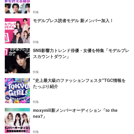
特集
モデルプレス読者モデル 新メンバー加入！
特集
SNS影響力トレンド俳優・女優を特集「モデルプレ
スカウントダウン」
特集
"史上最大級のファッションフェスタ"TGC情報を
たっぷり紹介
特集
moxymill新メンバーオーディション「to the
nex7」
特集