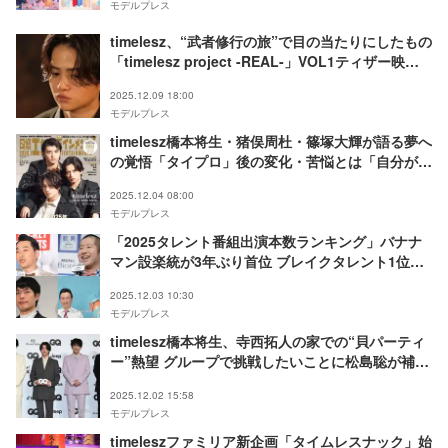
モデルプレス
timelesz、“武者修行の旅”で目の当たりにしたもの
「timelesz project -REAL-」VOL1ティザー映像
解禁
2025.12.09 18:00
モデルプレス
timelesz橋本将生・猪俣周杜・篠塚大輝が語る夢へ
の覚悟「タイプロ」後の変化・苦悩とは「自分がま
だ商品として未熟であると分かっている」
2025.12.04 08:00
モデルプレス
「2025タレント番組出演本数ランキング」バナナ
マン設楽統が3年ぶり首位 ブレイクタレント1位は
timelesz
2025.12.03 10:30
モデルプレス
timelesz橋本将生、寺西拓人の家での“貝パーティ
ー”熱望 グループで挑戦したいことに松島聡が補足
【GQ MEN OF THE YEAR 2025】
2025.12.02 15:58
モデルプレス
timeleszファミリア新企画「タイムレスナック」始