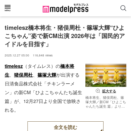
timelesz橋本将生・猪俣周杜・篠塚大輝“ひよ
こちゃん”姿で新CM出演 2026年は「国民的ア
イドルを目指す」
2025.12.27 05:00
116,648
views
timelesz
（タイムレス）の
橋本将
生
、
猪俣周杜
、
篠塚大輝
が出演する
日清食品株式会社「チキンラーメ
拡大する
ン」の新CM「ひよこちゃんたち誕生
橋本将生、猪俣周杜、篠
篇」が、12月27日より全国で放映さ
塚大輝／新CM「ひよこち
ゃんたち誕生 篇」より
れる。
（提供写真）
全文を読む