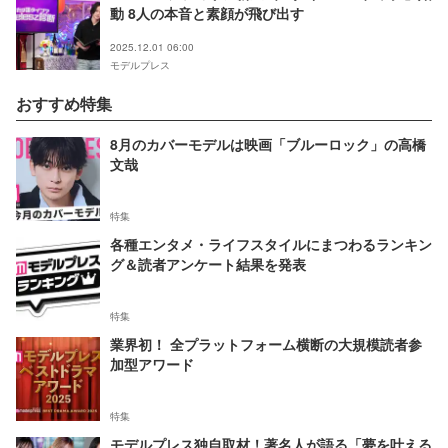
動 8人の本音と素顔が飛び出す
2025.12.01 06:00
モデルプレス
おすすめ特集
8月のカバーモデルは映画「ブルーロック」の高橋
文哉
特集
各種エンタメ・ライフスタイルにまつわるランキン
グ＆読者アンケート結果を発表
特集
業界初！ 全プラットフォーム横断の大規模読者参
加型アワード
特集
モデルプレス独自取材！著名人が語る「夢を叶える