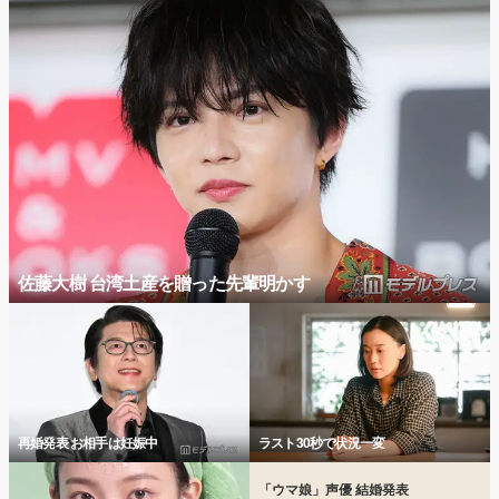
佐藤大樹 台湾土産を贈った先輩明かす
再婚発表 お相手は妊娠中
ラスト30秒で状況一変
「ウマ娘」声優 結婚発表