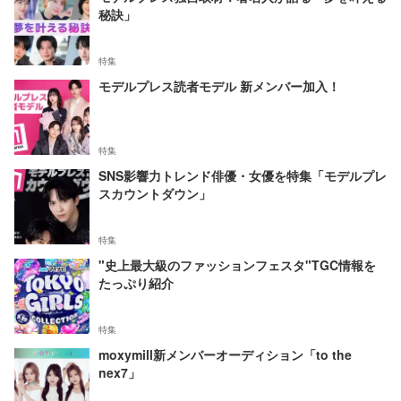
秘訣」
特集
モデルプレス読者モデル 新メンバー加入！
特集
SNS影響力トレンド俳優・女優を特集「モデルプレ
スカウントダウン」
特集
"史上最大級のファッションフェスタ"TGC情報を
たっぷり紹介
特集
moxymill新メンバーオーディション「to the
nex7」