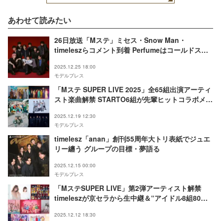
あわせて読みたい
26日放送「Mステ」ミセス・Snow Man・
timeleszらコメント到着 Perfumeはコールドスリ
ープ前ラストステージ
2025.12.25 18:00
モデルプレス
「Mステ SUPER LIVE 2025」全65組出演アーティ
スト楽曲解禁 STARTO6組が先輩ヒットコラボメド
レーデュエットで披露
2025.12.19 12:30
モデルプレス
timelesz「anan」創刊55周年大トリ表紙でジュエ
リー纏う グループの目標・夢語る
2025.12.15 00:00
モデルプレス
「MステSUPER LIVE」第2弾アーティスト解禁
timeleszが京セラから生中継＆“アイドル8組80
人”夢のコラボも
2025.12.12 18:30