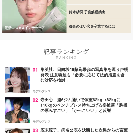
鈴木砂羽 子宮筋腫摘出
都合のよい恋を卒業するには
朝活コスメ＆インナーケア
記事ランキング
RANKING
01
集英社、日向坂46藤嶌果歩の写真集を巡り声明
発表 注意喚起も「必要に応じて法的措置を含
む対応を検討」
モデルプレス
02
寺田心、週6ジム通いで体重62kg→82kgに
110kgのベンチプレス持ち上げる姿披露「胸板
の厚みすごい」「かっこいい」と反響
モデルプレス
03
広末涼子、病名公表を決断した次男からの言葉