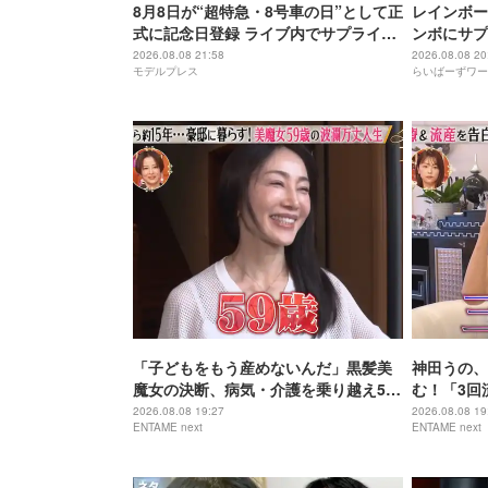
8月8日が“超特急・8号車の日”として正
レインボー
式に記念日登録 ライブ内でサプライズ
ンボにサプ
発表
2026.08.08 21:58
2026.08.08 20
モデルプレス
らいばーずワー
「子どもをもう産めないんだ」黒髪美
神田うの、
魔女の決断、病気・介護を乗り越え56
む！「3回
歳で“おばあちゃん”に
身の過去を
2026.08.08 19:27
2026.08.08 19
ENTAME next
ENTAME next