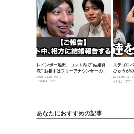
レインボー池田、コント内で“結婚発
ステゴロパ
表” お相手はフリーアナウンサーの佐
ひゅうがの
藤佳奈
2026.08.08 19:10
2026.08.08 19
ENTAME next
らいばーずワー
あなたにおすすめの記事