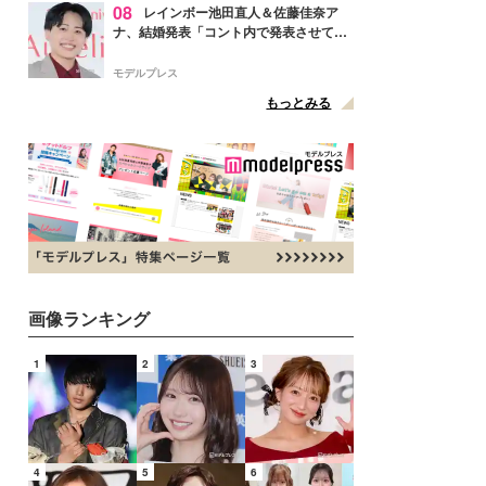
08
レインボー池田直人＆佐藤佳奈ア
ナ、結婚発表「コント内で発表させてい
ただきました」読売テレビ退社は生活拠
点変更のため
モデルプレス
もっとみる
画像ランキング
1
2
3
4
5
6