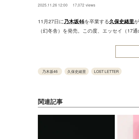
2025.11.26 12:00
17,072
views
11月27日に
乃木坂46
を卒業する
久保史緒里
が
（幻冬舎）を発売。この度、エッセイ（17
乃木坂46
久保史緒里
LOST LETTER
関連記事