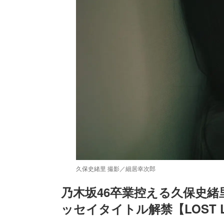
久保史緒里 撮影／細居幸次郎
乃木坂46卒業控える久保史
ッセイタイトル解禁【LOST L
/
Unmute