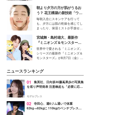
得る、株式会社オサレカンパニー
朝より夕方の方が肌がうるお
取締役兼クリエイティブディレク
ター・茅野しのぶ。一人ひとりの
う？ 花王構築の新技術「ウォ
個性に寄り添い、魅力を引き出す
ーターキャプチャリングスキ
毎朝入念にスキンケアを行って
衣装作りは、多くの女性たちに勇
ン（捕水肌）」がスキンケア
も、夕方には肌の乾燥を感じてし
気と自信を与え続けている。
の常識を変える予感
まったり、保湿ミストが手放せな
いという読者も多いのでは？そん
宮城舞・島村雄大、最新作
な美容の常識を大きく変える可能
性を秘めた、革新的な「Water
『ミニオンズ＆モンスター
Capturing Skin（ウォーターキャ
ズ』の魅力熱弁 ハチャメチャ
世界中で愛される「ミニオンズ」
プチャリングスキン：捕水肌）」
だけじゃない“友情と絆”に感
シリーズの最新作『ミニオンズ＆
技術を、花王が構築した。
動
モンスターズ』が8月7日（金）に
公開。モデルプレスでは、“大のミ
ニオン好き”という共通点を持つモ
ニュースランキング
デルの宮城舞と島村雄大の特別対
談をお届け！それぞれの視点か
ら、今作ならではの魅力や予想外
01
集英社、日向坂46藤嶌果歩の写真集
の感動をもたらす奥深いストーリ
を巡り声明発表 注意喚起も「必要に応じ
ーについて熱く語り合ってもらっ
て法的措置を含む対応を検討」
た。
モデルプレス
02
寺田心、週6ジム通いで体重
62kg→82kgに 110kgのベンチプレス持
ち上げる姿披露「胸板の厚みすごい」