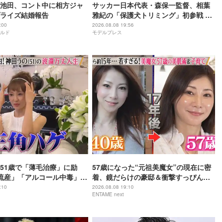
池田、コント中に相方ジャ
サッカー日本代表・森保一監督、相葉
ライズ結婚報告
雅紀の「保護犬トリミング」初参戦 ド
リームチームで心込めて挑む【24時間
:00
2026.08.08 19:56
ルド
モデルプレス
テレビ49】
51歳で「薄毛治療」に励
57歳になった“元祖美魔女”の現在に密
流産」「アルコール中毒」自
着、鏡だらけの豪邸＆衝撃すっぴん姿
赤裸々告白
を披露
:10
2026.08.08 19:10
ENTAME next