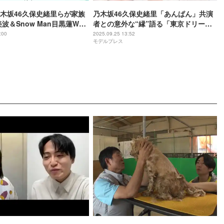
木坂46久保史緒里らが家族
乃木坂46久保史緒里「あんぱん」共演
波＆Snow Man目黒蓮W主
者との意外な“縁”語る「東京ドリーム
く、お別れです」新キャス
だよね」
:00
2025.09.25 13:52
モデルプレス