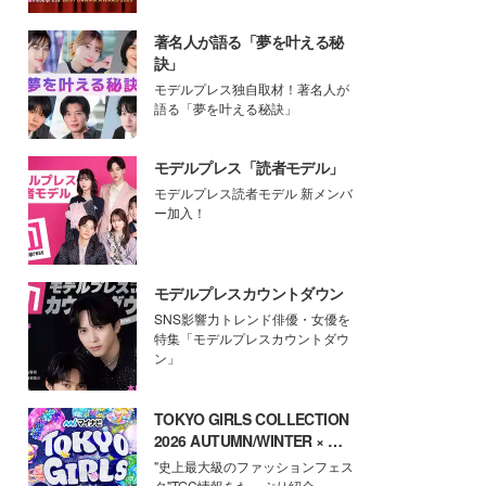
著名人が語る「夢を叶える秘
訣」
モデルプレス独自取材！著名人が
語る「夢を叶える秘訣」
モデルプレス「読者モデル」
モデルプレス読者モデル 新メンバ
ー加入！
モデルプレスカウントダウン
SNS影響力トレンド俳優・女優を
特集「モデルプレスカウントダウ
ン」
TOKYO GIRLS COLLECTION
2026 AUTUMN/WINTER × モ
デルプレス
"史上最大級のファッションフェス
タ"TGC情報をたっぷり紹介