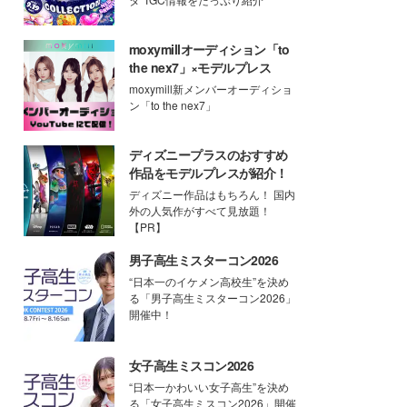
moxymillオーディション「to
the nex7」×モデルプレス
moxymill新メンバーオーディショ
ン「to the nex7」
ディズニープラスのおすすめ
作品をモデルプレスが紹介！
ディズニー作品はもちろん！ 国内
外の人気作がすべて見放題！
【PR】
男子高生ミスターコン2026
“日本一のイケメン高校生”を決め
る「男子高生ミスターコン2026」
開催中！
女子高生ミスコン2026
“日本一かわいい女子高生”を決め
る「女子高生ミスコン2026」開催