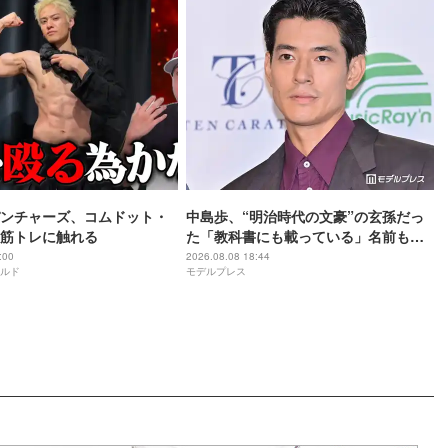
ンチャーズ、コムドット・
中島歩、“明治時代の文豪”の玄孫だっ
筋トレに触れる
た「教科書にも載っている」名前も先
祖に由来
:00
2026.08.08 18:44
ルド
モデルプレス