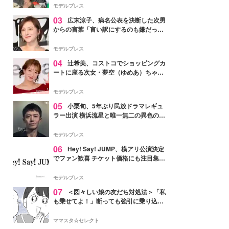
「かっこいい」と反響
モデルプレス
03
広末涼子、病名公表を決断した次男
からの言葉「言い訳にするのも嫌だっ
た」「言うべきか迷った」
モデルプレス
04
辻希美、コストコでショッピングカ
ートに座る次女・夢空（ゆめあ）ちゃん
の姿公開「乗りこなしてる感じが可愛す
ぎ」「成長を感じる」の声
モデルプレス
05
小栗旬、5年ぶり民放ドラマレギュ
ラー出演 横浜流星と唯一無二の異色のバ
ディで初共演【LOST10】
モデルプレス
06
Hey! Say! JUMP、横アリ公演決定
でファン歓喜 チケット価格にも注目集ま
る「激アツ」「平成に戻ったみたい」
モデルプレス
07
＜図々しい娘の友だち対処法＞「私
も乗せてよ！」断っても強引に乗り込ん
でくる友だち【第1話まんが】
ママスタ☆セレクト