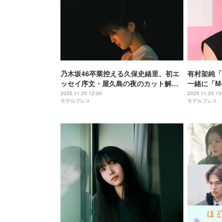
乃木坂46卒業控える久保史緒里、初エ
有村架純「
ッセイ序文・屋久島の夜のカット解禁
一緒に「M
【LOST LETTER】
告白「大好
2025.11.25 12:00
2025.11.20 13
モデルプレス
モデルプレス