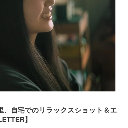
緒里、自宅でのリラックスショット＆エ
ETTER】
Loaded
:
87.03%