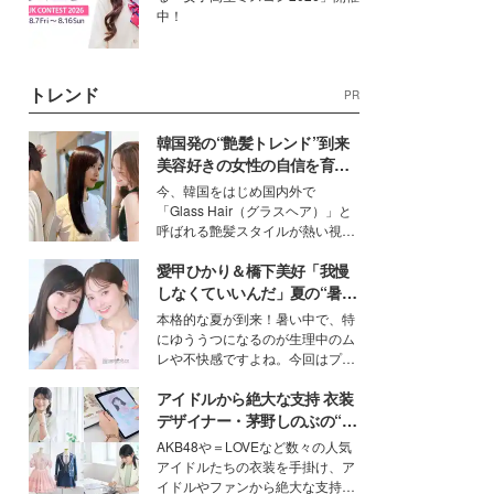
中！
トレンド
PR
韓国発の“艶髪トレンド”到来
美容好きの女性の自信を育む
「ヘアケア事情」って？
今、韓国をはじめ国内外で
「Glass Hair（グラスヘア）」と
呼ばれる艶髪スタイルが熱い視線
を集めています。メイクやファッ
愛甲ひかり＆橋下美好「我慢
ションの完成度を高めるベースと
して、“髪そのものの美しさ”に改
しなくていいんだ」夏の“暑さ
めて注目する人が増えている様
対策”の新しい選択肢とは？
本格的な夏が到来！暑い中で、特
子。今回は、そんな憧れの艶やか
にゆううつになるのが生理中のム
な髪を日常で叶える、美容好きの
レや不快感ですよね。今回はプラ
女性たちのヘアケア事情を紹介し
イベートでも仲良しで旅行好きな
ます。
アイドルから絶大な支持 衣装
モデル・愛甲ひかりさんと橋下美
好さんを迎えて本音で女子会トー
デザイナー・茅野しのぶの“可
ク。猛暑のお出かけを快適に過ご
愛い”を作る美学＜「シチズン
AKB48や＝LOVEなど数々の人気
すヒントや、2人が感動した夏の
クロスシー」インタビュー＞
アイドルたちの衣装を手掛け、ア
生理の新常識にも迫りました。
イドルやファンから絶大な支持を