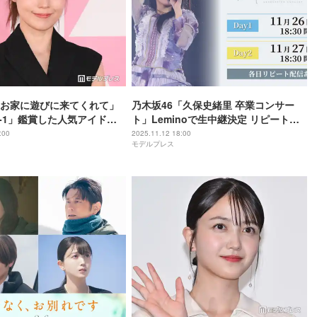
お家に遊びに来てくれて」
乃木坂46「久保史緒里 卒業コンサー
-1」鑑賞した人気アイドル
ト」Leminoで生中継決定 リピート配
きだよ！」
信も実施
:00
2025.11.12 18:00
モデルプレス