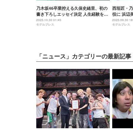
乃木坂46卒業控える久保史緒里、初の
西垣匠・乃
書き下ろしエッセイ決定 人生経験を凝
役に 浜辺美
縮「一度ここに全て置いていきたい」
演「ほどな
2025.10.30 01:45
2025.09.30 18
モデルプレス
モデルプレス
【LOST LETTER】
ト解禁
「ニュース」カテゴリーの最新記事