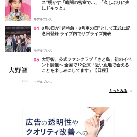
ス”明かす「暗闇の密室で…」「久しぶりに夫
にドキッと」
モデルプレス
04
8月8日が“超特急・8号車の日”として正式に記
念日登録 ライブ内でサプライズ発表
モデルプレス
05
大野智、公式ファンクラブ「さと島」初のイベ
ント開催へ 全国で12公演「近い距離で会える
ことを楽しみにしてます」【日程】
モデルプレス
もっとみる