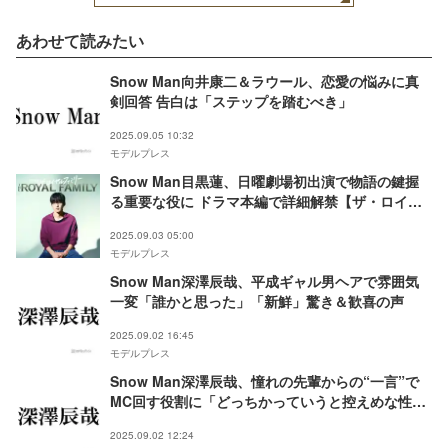
あわせて読みたい
Snow Man向井康二＆ラウール、恋愛の悩みに真
剣回答 告白は「ステップを踏むべき」
2025.09.05 10:32
モデルプレス
Snow Man目黒蓮、日曜劇場初出演で物語の鍵握
る重要な役に ドラマ本編で詳細解禁【ザ・ロイヤ
ルファミリー】
2025.09.03 05:00
モデルプレス
Snow Man深澤辰哉、平成ギャル男ヘアで雰囲気
一変「誰かと思った」「新鮮」驚き＆歓喜の声
2025.09.02 16:45
モデルプレス
Snow Man深澤辰哉、憧れの先輩からの“一言”で
MC回す役割に「どっちかっていうと控えめな性格
だった」
2025.09.02 12:24