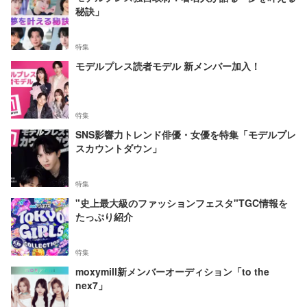
秘訣」
特集
モデルプレス読者モデル 新メンバー加入！
特集
SNS影響力トレンド俳優・女優を特集「モデルプレ
スカウントダウン」
特集
"史上最大級のファッションフェスタ"TGC情報を
たっぷり紹介
特集
moxymill新メンバーオーディション「to the
nex7」