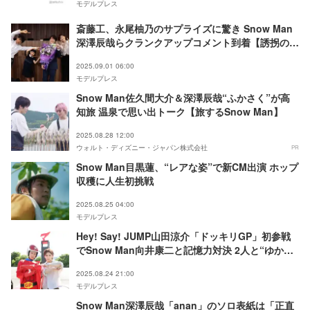
モデルプレス
斎藤工、永尾柚乃のサプライズに驚き Snow Man
深澤辰哉らクランクアップコメント到着【誘拐の
日】
2025.09.01 06:00
モデルプレス
Snow Man佐久間大介＆深澤辰哉“ふかさく”が高
知旅 温泉で思い出トーク【旅するSnow Man】
2025.08.28 12:00
ウォルト・ディズニー・ジャパン株式会社
PR
Snow Man目黒蓮、“レアな姿”で新CM出演 ホップ
収穫に人生初挑戦
2025.08.25 04:00
モデルプレス
Hey! Say! JUMP山田涼介「ドッキリGP」初参戦
でSnow Man向井康二と記憶力対決 2人と“ゆかり
深い人物”から電話も【コメント】
2025.08.24 21:00
モデルプレス
Snow Man深澤辰哉「anan」のソロ表紙は「正直