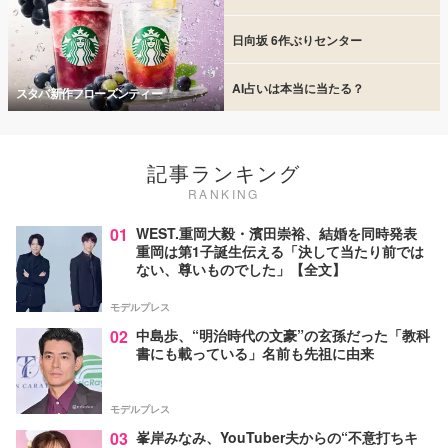
日向坂 6作ぶりセンター
AI占いは本当に当たる？
スタバ新作フローズンティー
記事ランキング
RANKING
01
WEST.重岡大毅・濱田崇裕、結婚を同時発表
重岡は第1子誕生伝える「決して当たり前では
ない、尊いものでした」【全文】
モデルプレス
02
中島歩、“明治時代の文豪”の玄孫だった「教科
書にも載っている」名前も先祖に由来
モデルプレス
03
峯岸みなみ、YouTuber夫からの“不意打ちキ