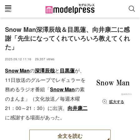
Snow Man深澤辰哉＆目黒蓮、向井康二に感
謝「先生になってくれていろいろ教えてくれ
た」
2025.09.12 11:16
29,357
views
Snow Man
の
深澤辰哉
と
目黒蓮
が、
11日放送のグループでレギュラーを
務めるラジオ番組「
Snow Man
の素
のまんま」（文化放送／毎週木曜
拡大する
21：00～21：30）に出演。
向井康二
に感謝する場面があった。
全文を読む