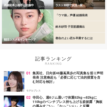
再婚発表 お相手は妊娠中
ラスト30秒で状況一変
「ウマ娘」声優 結婚発表
鈴木砂羽 子宮筋腫摘出
都合のよい恋を卒業するには
朝活コスメ＆インナーケア
記事ランキング
RANKING
01
集英社、日向坂46藤嶌果歩の写真集を巡り声明
発表 注意喚起も「必要に応じて法的措置を含
む対応を検討」
モデルプレス
02
寺田心、週6ジム通いで体重62kg→82kgに
110kgのベンチプレス持ち上げる姿披露「胸板
の厚みすごい」「かっこいい」と反響