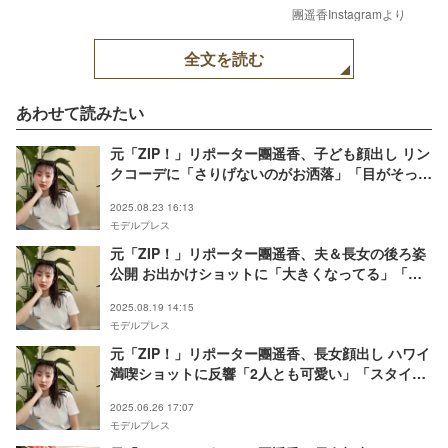
團遥香Instagramより
全文を読む
あわせて読みたい
元「ZIP！」リポーター團遥香、子ども顔出し リン
クコーデに「さりげないのがお洒落」「目がそっく
り」の声
2025.08.23 16:13
モデルプレス
元「ZIP！」リポーター團遥香、夫＆長女の後ろ姿
公開 お出かけショットに「大きくなってる」「癒
やされる」の声
2025.08.19 14:15
モデルプレス
元「ZIP！」リポーター團遥香、長女顔出し ハワイ
満喫ショットに反響「2人とも可愛い」「スタイル
抜群」
2025.06.26 17:07
モデルプレス