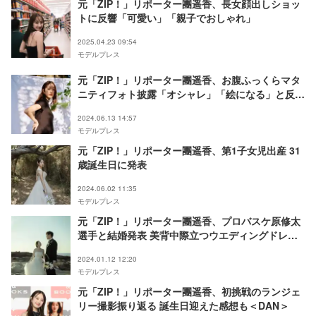
元「ZIP！」リポーター團遥香、長女顔出しショッ
トに反響「可愛い」「親子でおしゃれ」
2025.04.23 09:54
モデルプレス
元「ZIP！」リポーター團遥香、お腹ふっくらマタ
ニティフォト披露「オシャレ」「絵になる」と反響
続々
2024.06.13 14:57
モデルプレス
元「ZIP！」リポーター團遥香、第1子女児出産 31
歳誕生日に発表
2024.06.02 11:35
モデルプレス
元「ZIP！」リポーター團遥香、プロバスケ原修太
選手と結婚発表 美背中際立つウエディングドレス
姿公開
2024.01.12 12:20
モデルプレス
元「ZIP！」リポーター團遥香、初挑戦のランジェ
リー撮影振り返る 誕生日迎えた感想も＜DAN＞