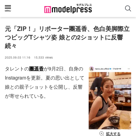
元「ZIP！」リポーター團遥香、色白美脚際立
つビッグTシャツ姿 娘との2ショットに反響
続々
2025.09.03 11:16
15,533
views
タレントの
團遥香
が9月2日、自身の
Instagramを更新。夏の思い出として
娘との親子ショットを公開し、反響
が寄せられている。
拡大する