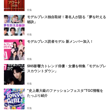
特集
モデルプレス独自取材！著名人が語る「夢を叶える
秘訣」
特集
モデルプレス読者モデル 新メンバー加入！
特集
SNS影響力トレンド俳優・女優を特集「モデルプレ
スカウントダウン」
特集
"史上最大級のファッションフェスタ"TGC情報を
たっぷり紹介
特集