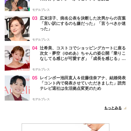
モデルプレス
03
広末涼子、病名公表を決断した次男からの言葉
「言い訳にするのも嫌だった」「言うべきか迷
った」
モデルプレス
04
辻希美、コストコでショッピングカートに座る
次女・夢空（ゆめあ）ちゃんの姿公開「乗りこ
なしてる感じが可愛すぎ」「成長を感じる」の
声
モデルプレス
05
レインボー池田直人＆佐藤佳奈アナ、結婚発表
「コント内で発表させていただきました」読売
テレビ退社は生活拠点変更のため
モデルプレス
もっとみる