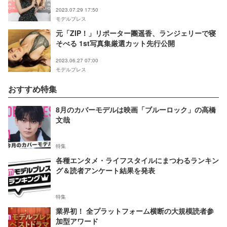
2023.07.29 17:50
モデルプレス
元「ZIP！」リポーター團遥香、ランジェリーで寝
そべる 1st写真集厳選カット先行公開
2023.06.27 07:00
モデルプレス
おすすめ特集
8月のカバーモデルは映画「ブルーロック」の高橋
文哉
特集
各種エンタメ・ライフスタイルにまつわるランキン
グ＆読者アンケート結果を発表
特集
業界初！ 全プラットフォーム横断の大規模読者参
加型アワード