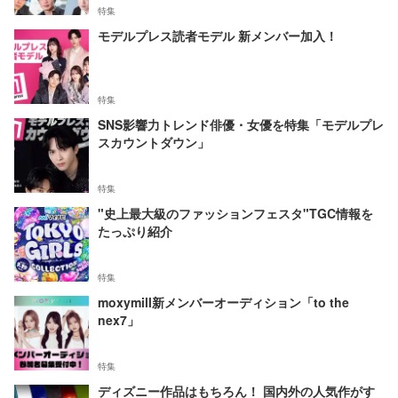
特集
モデルプレス読者モデル 新メンバー加入！
特集
SNS影響力トレンド俳優・女優を特集「モデルプレ
スカウントダウン」
特集
"史上最大級のファッションフェスタ"TGC情報を
たっぷり紹介
特集
moxymill新メンバーオーディション「to the
nex7」
特集
ディズニー作品はもちろん！ 国内外の人気作がす