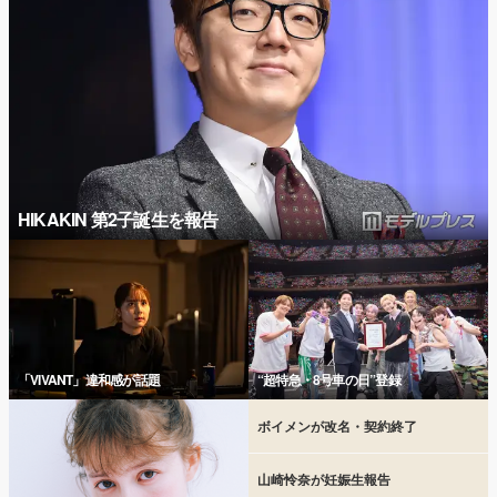
HIKAKIN 第2子誕生を報告
「VIVANT」違和感が話題
“超特急・8号車の日”登録
ボイメンが改名・契約終了
山崎怜奈が妊娠生報告