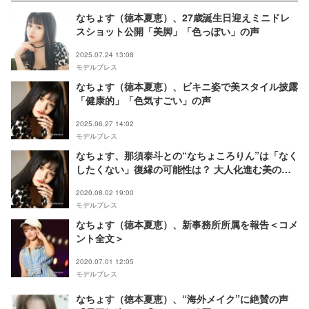
なちょす（徳本夏恵）、27歳誕生日迎えミニドレ
スショット公開「美脚」「色っぽい」の声
2025.07.24 13:08
モデルプレス
なちょす（徳本夏恵）、ビキニ姿で美スタイル披露
「健康的」「色気すごい」の声
2025.06.27 14:02
モデルプレス
なちょす、那須泰斗との“なちょころりん”は「なく
したくない」復縁の可能性は？ 大人化進む美の秘
訣も＜モデルプレスインタビュー＞
2020.08.02 19:00
モデルプレス
なちょす（徳本夏恵）、新事務所所属を報告＜コメ
ント全文＞
2020.07.01 12:05
モデルプレス
なちょす（徳本夏恵）、“海外メイク”に絶賛の声