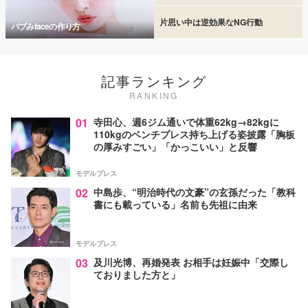
片思い中は逆効果なNG行動
バブみfaceの作り方
記事ランキング
RANKING
01
寺田心、週6ジム通いで体重62kg→82kgに
110kgのベンチプレス持ち上げる姿披露「胸板
の厚みすごい」「かっこいい」と反響
モデルプレス
02
中島歩、“明治時代の文豪”の玄孫だった「教科
書にも載っている」名前も先祖に由来
モデルプレス
03
及川光博、再婚発表 お相手は妊娠中「交際し
ておりました方と」