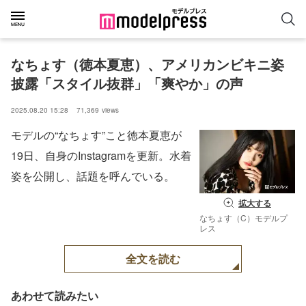
なちょす（徳本夏恵）、アメリカンビキニ姿
披露「スタイル抜群」「爽やか」の声
2025.08.20 15:28
71,369
views
モデルの“なちょす”こと徳本夏恵が
19日、自身のInstagramを更新。水着
姿を公開し、話題を呼んでいる。
拡大する
なちょす（C）モデルプ
レス
全文を読む
あわせて読みたい