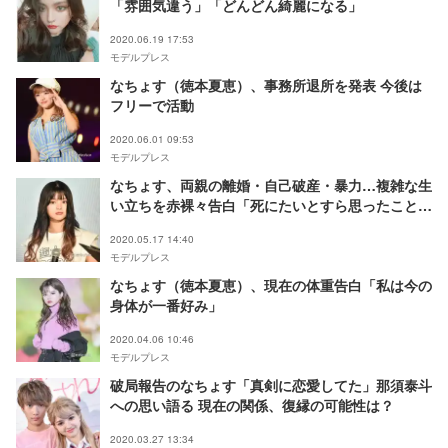
「雰囲気違う」「どんどん綺麗になる」
2020.06.19 17:53
モデルプレス
なちょす（徳本夏恵）、事務所退所を発表 今後は
フリーで活動
2020.06.01 09:53
モデルプレス
なちょす、両親の離婚・自己破産・暴力…複雑な生
い立ちを赤裸々告白「死にたいとすら思ったことも
あった」
2020.05.17 14:40
モデルプレス
なちょす（徳本夏恵）、現在の体重告白「私は今の
身体が一番好み」
2020.04.06 10:46
モデルプレス
破局報告のなちょす「真剣に恋愛してた」那須泰斗
への思い語る 現在の関係、復縁の可能性は？
2020.03.27 13:34