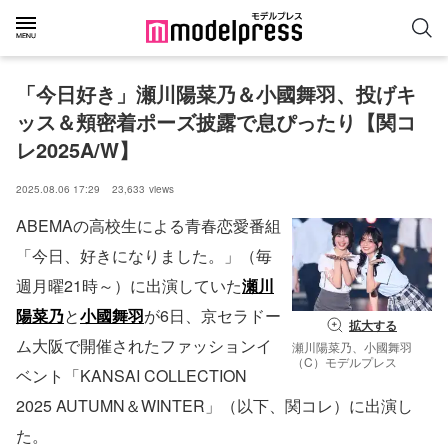
「今日好き」瀬川陽菜乃＆小國舞羽、投げキ
ッス＆頬密着ポーズ披露で息ぴったり【関コ
レ2025A/W】
2025.08.06 17:29
23,633
views
ABEMAの高校生による青春恋愛番組
「今日、好きになりました。」（毎
週月曜21時～）に出演していた
瀬川
陽菜乃
と
小國舞羽
が6日、京セラドー
拡大する
ム大阪で開催されたファッションイ
瀬川陽菜乃、小國舞羽
（C）モデルプレス
ベント「KANSAI COLLECTION
2025 AUTUMN＆WINTER」（以下、関コレ）に出演し
た。