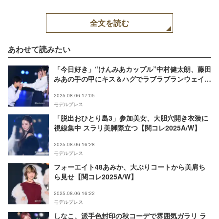
全文を読む
あわせて読みたい
「今日好き」“けんみあカップル”中村健太朗、藤田
みあの手の甲にキス＆ハグでラブラブランウェイ
【関コレ2025A/W】
2025.08.06 17:05
モデルプレス
「脱出おひとり島3」参加美女、大胆穴開き衣装に
視線集中 スラリ美脚際立つ【関コレ2025A/W】
2025.08.06 16:28
モデルプレス
フォーエイト48あみか、大ぶりコートから美肩ち
ら見せ【関コレ2025A/W】
2025.08.06 16:22
モデルプレス
しなこ、派手色封印の秋コーデで雰囲気ガラリ ラ