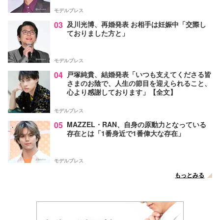
モデルプレス
03
及川光博、再婚発表 お相手は妊娠中「交際し
ておりました方と」
モデルプレス
04
戸塚純貴、結婚発表「いつも支えてくださる皆
さまのお陰で、人生の節目を迎えられること、
心より感謝しております」【全文】
モデルプレス
05
MAZZEL・RAN、自身の原動力となっている
存在とは「1番身近で1番偉大な存在」
モデルプレス
もっとみる