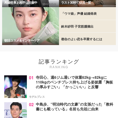
再婚発表 お相手は妊娠中
ラスト30秒で状況一変
「ウマ娘」声優 結婚発表
鈴木砂羽 子宮筋腫摘出
都合のよい恋を卒業するには
朝活コスメ＆インナーケア
記事ランキング
RANKING
01
寺田心、週6ジム通いで体重62kg→82kgに
110kgのベンチプレス持ち上げる姿披露「胸板
の厚みすごい」「かっこいい」と反響
モデルプレス
02
中島歩、“明治時代の文豪”の玄孫だった「教科
書にも載っている」名前も先祖に由来