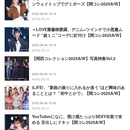
ンウェイトップでグミポーズ【関コレ2025A/W】
2025.08.06 16:18
モデルプレス
＝LOVE齋藤樹愛羅、デニム×ツインテで小悪魔ム
ード “超ミニ”コーデに釘付け【関コレ2025A/W】
2025.08.06 16:18
モデルプレス
【関西コレクション2025A/W】写真特集Vol.2
2025.08.06 16:10
モデルプレス
iLiFE!、“新曲の振りに入れるか迷う”ほど興味のあ
ることとは？「街中とかで」【関コレ2025A/W】
2025.08.06 15:40
モデルプレス
YouTuberになに、透け感たっぷりSEXY衣装で攻
める 舌出しにドキッ【関コレ2025A/W】