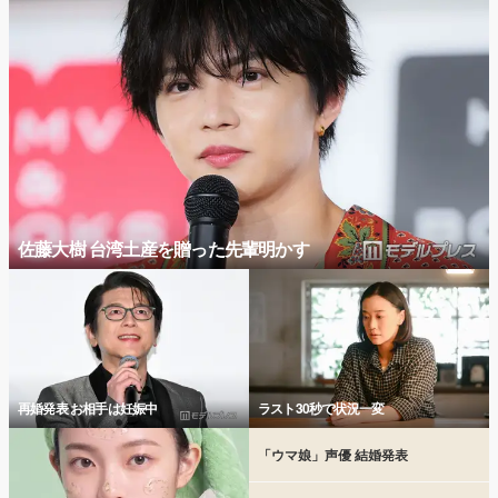
佐藤大樹 台湾土産を贈った先輩明かす
再婚発表 お相手は妊娠中
ラスト30秒で状況一変
「ウマ娘」声優 結婚発表