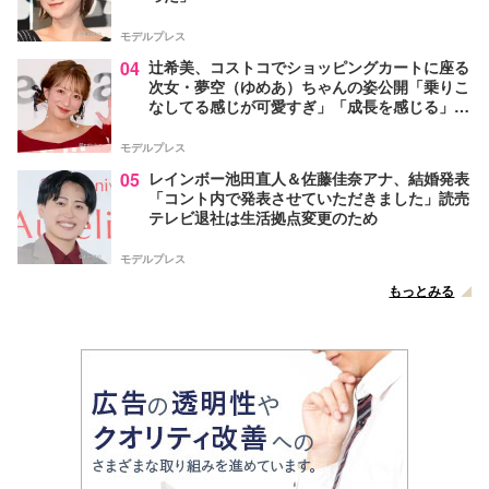
モデルプレス
04
辻希美、コストコでショッピングカートに座る
次女・夢空（ゆめあ）ちゃんの姿公開「乗りこ
なしてる感じが可愛すぎ」「成長を感じる」の
声
モデルプレス
05
レインボー池田直人＆佐藤佳奈アナ、結婚発表
「コント内で発表させていただきました」読売
テレビ退社は生活拠点変更のため
モデルプレス
もっとみる