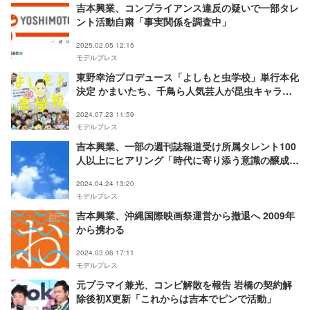
吉本興業、コンプライアンス違反の疑いで一部タレ
ント活動自粛「事実関係を調査中」
2025.02.05 12:15
モデルプレス
東野幸治プロデュース「よしもと虫学校」単行本化
決定 かまいたち、千鳥ら人気芸人が昆虫キャラに
なって登場
2024.07.23 11:59
モデルプレス
吉本興業、一部の週刊誌報道受け所属タレント100
人以上にヒアリング「時代に寄り添う意識の醸成・
徹底を図る必要性を痛感している」
2024.04.24 13:20
モデルプレス
吉本興業、沖縄国際映画祭運営から撤退へ 2009年
から携わる
2024.03.06 17:11
モデルプレス
元プラマイ兼光、コンビ解散を報告 岩橋の契約解
除後初X更新「これからは吉本でピンで活動」