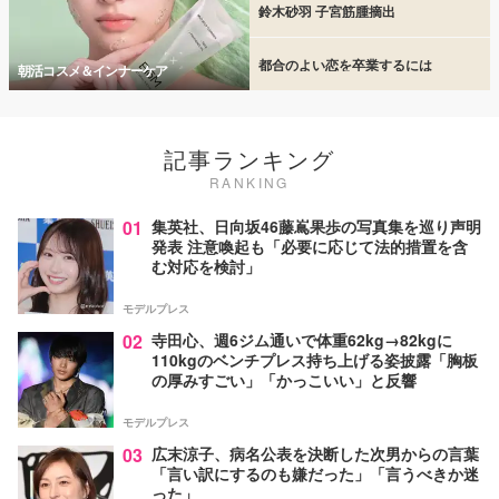
鈴木砂羽 子宮筋腫摘出
都合のよい恋を卒業するには
朝活コスメ＆インナーケア
記事ランキング
RANKING
01
集英社、日向坂46藤嶌果歩の写真集を巡り声明
発表 注意喚起も「必要に応じて法的措置を含
む対応を検討」
モデルプレス
02
寺田心、週6ジム通いで体重62kg→82kgに
110kgのベンチプレス持ち上げる姿披露「胸板
の厚みすごい」「かっこいい」と反響
モデルプレス
03
広末涼子、病名公表を決断した次男からの言葉
「言い訳にするのも嫌だった」「言うべきか迷
った」