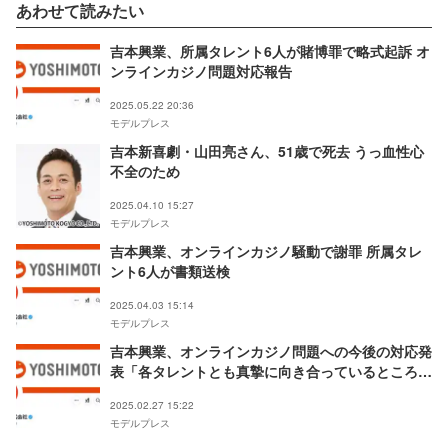
あわせて読みたい
吉本興業、所属タレント6人が賭博罪で略式起訴 オ
ンラインカジノ問題対応報告
2025.05.22 20:36
モデルプレス
吉本新喜劇・山田亮さん、51歳で死去 うっ血性心
不全のため
2025.04.10 15:27
モデルプレス
吉本興業、オンラインカジノ騒動で謝罪 所属タレ
ント6人が書類送検
2025.04.03 15:14
モデルプレス
吉本興業、オンラインカジノ問題への今後の対応発
表「各タレントとも真摯に向き合っているところ」
【全文】
2025.02.27 15:22
モデルプレス