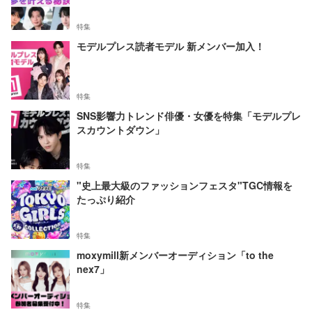
特集
モデルプレス読者モデル 新メンバー加入！
特集
SNS影響力トレンド俳優・女優を特集「モデルプレ
スカウントダウン」
特集
"史上最大級のファッションフェスタ"TGC情報を
たっぷり紹介
特集
moxymill新メンバーオーディション「to the
nex7」
特集